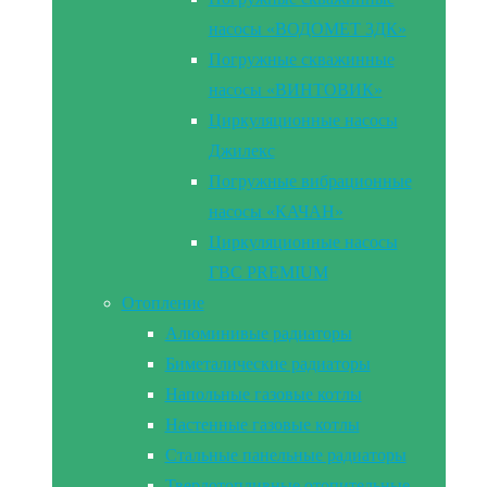
насосы «ВОДОМЕТ 3ДК»
Погружные скважинные
насосы «ВИНТОВИК»
Циркуляционные насосы
Джилекс
Погружные вибрационные
насосы «КАЧАН»
Циркуляционные насосы
ГВС PREMIUM
Отопление
Алюминивые радиаторы
Биметалические радиаторы
Напольные газовые котлы
Настенные газовые котлы
Стальные панельные радиаторы
Твердотопливные отопительные