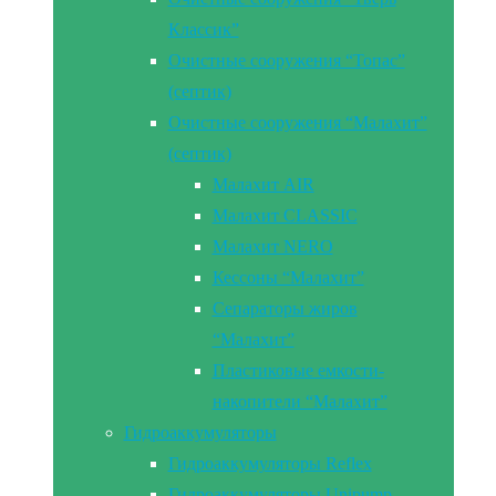
Классик”
Очистные сооружения “Топас”
(септик)
Очистные сооружения “Малахит”
(септик)
Малахит AIR
Малахит CLASSIC
Малахит NERO
Кессоны “Малахит”
Сепараторы жиров
“Малахит”
Пластиковые емкости-
накопители “Малахит”
Гидроаккумуляторы
Гидроаккумуляторы Reflex
Гидроаккумуляторы Unipump