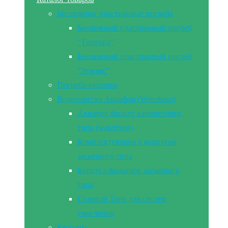
Бесшовные пластиковые погреба
Бесшовный пластиковый погреб
“Тингард”
Бесшовный пластиковый погреб
“Земляк”
Погреба-кессоны
Водоочистка Аквафор (Waterboss)
Аквафор фильтр кабинетного
типа (waterboss)
Комплектующие к корпусам
засыпного типа
Корпуса фильтров засыпного
типа
Солевой Танк для систем
умягчения
Кессоны