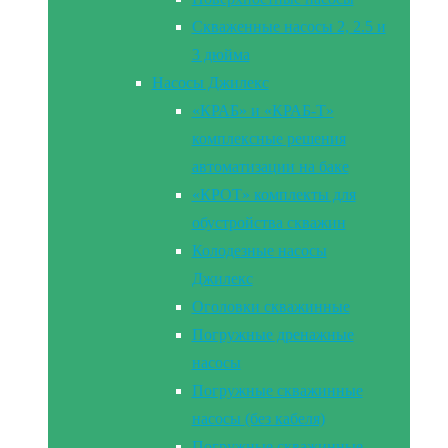
Скваженные насосы 2, 2.5 и
3 дюйма
Насосы Джилекс
«КРАБ» и «КРАБ-Т»
комплексные решения
автоматизации на баке
«КРОТ» комплекты для
обустройства скважин
Колодезные насосы
Джилекс
Оголовки скважинные
Погружные дренажные
насосы
Погружные скважинные
насосы (без кабеля)
Погружные скважинные