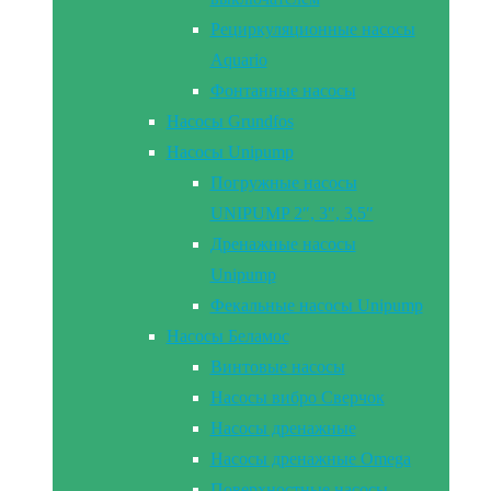
Рециркуляционные насосы
Aquario
Фонтанные насосы
Насосы Grundfos
Насосы Unipump
Погружные насосы
UNIPUMP 2″, 3″, 3,5″
Дренажные насосы
Unipump
Фекальные насосы Unipump
Насосы Беламос
Винтовые насосы
Насосы вибро Сверчок
Насосы дренажные
Насосы дренажные Omega
Поверхностные насосы