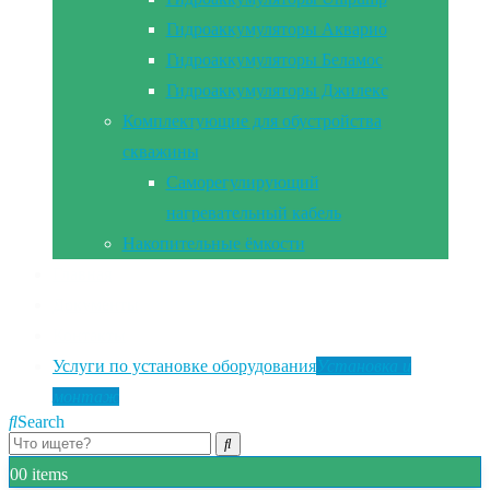
Гидроаккумуляторы Акварио
Гидроаккумуляторы Беламос
Гидроаккумуляторы Джилекс
Комплектующие для обустройства
скважины
Саморегулирующий
нагревательный кабель
Накопительные ёмкости
Главная
Документы
Контакты
Услуги по установке оборудования
Установка и
монтаж
Search
0
0 items