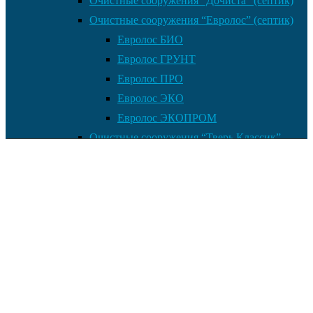
Очистные сооружения “Дочиста” (септик)
Очистные сооружения “Евролос” (септик)
Евролос БИО
Евролос ГРУНТ
Евролос ПРО
Евролос ЭКО
Евролос ЭКОПРОМ
Очистные сооружения “Тверь Классик”
Очистные сооружения “Топас” (септик)
Очистные сооружения “Малахит” (септик)
Малахит AIR
Малахит CLASSIC
Малахит NERO
Кессоны “Малахит”
Сепараторы жиров “Малахит”
Пластиковые емкости-накопители