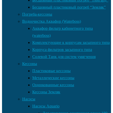
Бесшовный пластиковый погреб “Тингард”
Бесшовный пластиковый погреб “Земляк”
Погреба-кессоны
Водоочистка Аквафор (Waterboss)
Аквафор фильтр кабинетного типа
(waterboss)
Комплектующие к корпусам засыпного типа
Корпуса фильтров засыпного типа
Солевой Танк для систем умягчения
Кессоны
Пластиковые кессоны
Металлические кессоны
Оцинкованные кессоны
Кессоны Земляк
Насосы
Насосы Aquario