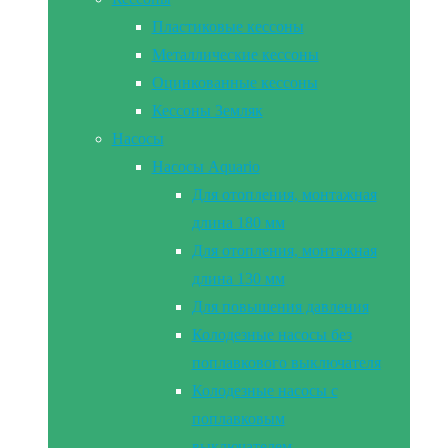
Пластиковые кессоны
Металлические кессоны
Оцинкованные кессоны
Кессоны Земляк
Насосы
Насосы Aquario
Для отопления, монтажная
длина 180 мм
Для отопления, монтажная
длина 130 мм
Для повышения давления
Колодезные насосы без
поплавкового выключателя
Колодезные насосы с
поплавковым
выключателем