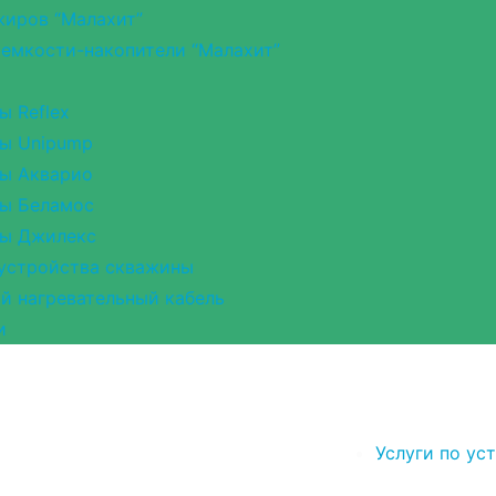
иров “Малахит”
емкости-накопители “Малахит”
ы Reflex
ы Unipump
ы Акварио
ы Беламос
ры Джилекс
устройства скважины
 нагревательный кабель
и
Услуги по ус