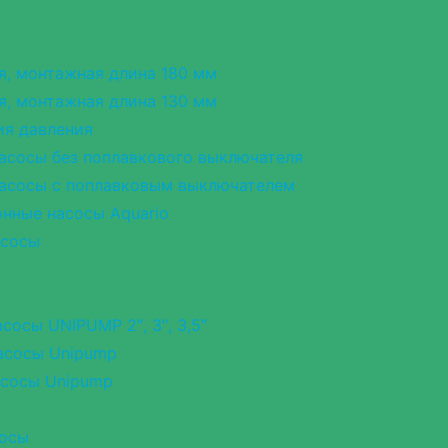
я, монтажная длина 180 мм
я, монтажная длина 130 мм
ия давления
асосы без поплавкового выключателя
асосы с поплавковым выключателем
нные насосы Aquario
асосы
сосы UNIPUMP 2″, 3″, 3,5″
асосы Unipump
асосы Unipump
сосы