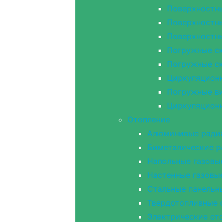
Поверхностн
Поверхностн
Поверхностн
Погружные с
Погружные с
Циркуляцион
Погружные в
Циркуляцион
Отопление
Алюминивые ради
Биметалические 
Напольные газовы
Настенные газовы
Стальные панельн
Твердотопливные 
Электрические от