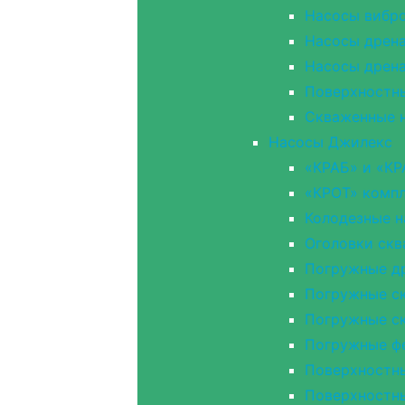
Насосы вибр
Насосы дрен
Насосы дрен
Поверхностн
Скваженные н
Насосы Джилекс
«КРАБ» и «КР
«КРОТ» компл
Колодезные 
Оголовки ск
Погружные д
Погружные ск
Погружные с
Погружные ф
Поверхностн
Поверхностн