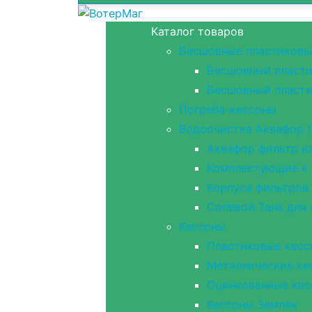
Каталог товаров
Бесшовные пластиковы
Бесшовный пласти
Бесшовный пласти
Погреба-кессоны
Водоочистка Аквафор (
Аквафор фильтр ка
Комплектующие к 
Корпуса фильтров
Солевой Танк для
Кессоны
Пластиковые кесс
Металлические ке
Оцинкованные кес
Кессоны Земляк