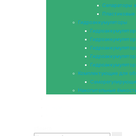
Сепараторы ж
Пластиковые 
Гидроаккумуляторы
Гидроаккумулятор
Гидроаккумулятор
Гидроаккумулятор
Гидроаккумулятор
Гидроаккумулято
Комплектующие для об
Саморегулирующий
Накопительные ёмкост
Главная
Документы
Контакты
Search