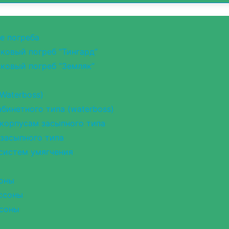
е погреба
ковый погреб “Тингард”
ковый погреб “Земляк”
Waterboss)
бинетного типа (waterboss)
корпусам засыпного типа
 засыпного типа
 систем умягчения
оны
ссоны
соны