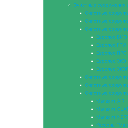
Очистные сооружения
Очистные сооружен
Очистные сооружен
Очистные сооружен
Евролос БИО
Евролос ГРУ
Евролос ПРО
Евролос ЭКО
Евролос ЭК
Очистные сооруже
Очистные сооружен
Очистные сооруже
Малахит AIR
Малахит CLA
Малахит NER
Кессоны “Мал