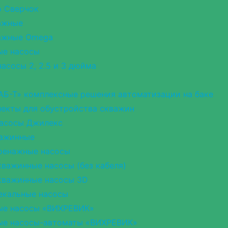
о Сверчок
ажные
ажные Omega
ые насосы
асосы 2, 2.5 и 3 дюйма
АБ-Т» комплексные решения автоматизации на баке
екты для обустройства скважин
насосы Джилекс
важинные
ренажные насосы
важинные насосы (без кабеля)
кважинные насосы 3D
екальные насосы
ые насосы «ВИХРЕВИК»
ые насосы-автоматы «ВИХРЕВИК»