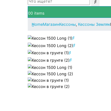
0
0 items
Home
Магазин
Кессоны
,
Кессоны Земляк