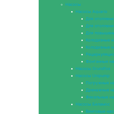
Насосы
Насосы Aquario
Для отоплени
Для отоплени
Для повышен
Колодезные н
Колодезные н
Рециркуляцио
Фонтанные н
Насосы Grundfos
Насосы Unipump
Погружные на
Дренажные н
Фекальные н
Насосы Беламос
Винтовые на