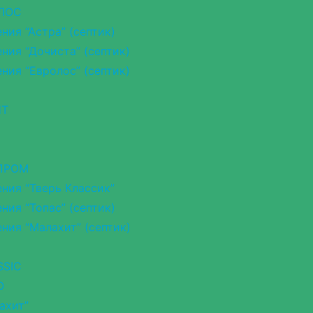
 ЛОС
ия “Астра” (септик)
ия “Дочиста” (септик)
ия “Евролос” (септик)
НТ
ОПРОМ
ния “Тверь Классик”
ия “Топас” (септик)
ния “Малахит” (септик)
SSIC
O
ахит”