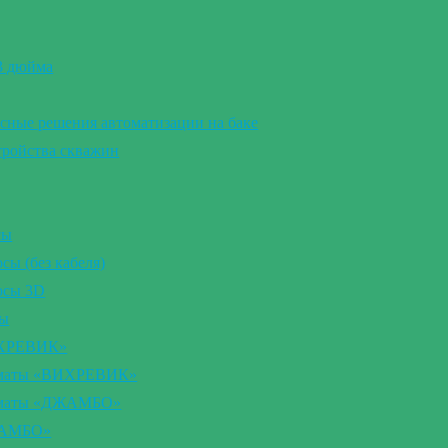
 3 дюйма
сные решения автоматизации на баке
тройства скважин
сы
ы (без кабеля)
осы 3D
сы
ИХРЕВИК»
томаты «ВИХРЕВИК»
томаты «ДЖАМБО»
ЖАМБО»