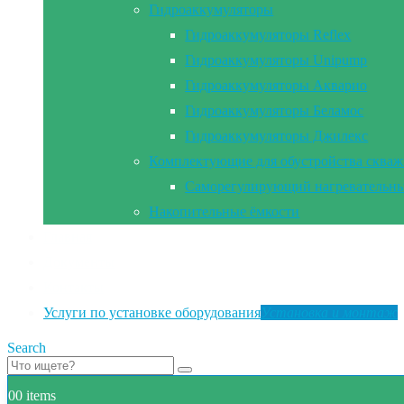
Гидроаккумуляторы
Гидроаккумуляторы Reflex
Гидроаккумуляторы Unipump
Гидроаккумуляторы Акварио
Гидроаккумуляторы Беламос
Гидроаккумуляторы Джилекс
Комплектующие для обустройства сква
Саморегулирующий нагревательны
Накопительные ёмкости
Главная
Документы
Контакты
Услуги по установке оборудования
Установка и монтаж
Search
0
0 items