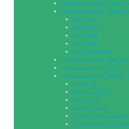
Очистные сооружения “Дочиста” (
Очистные сооружения “Евролос” (
Евролос БИО
Евролос ГРУНТ
Евролос ПРО
Евролос ЭКО
Евролос ЭКОПРОМ
Очистные сооружения “Тверь Клас
Очистные сооружения “Топас” (се
Очистные сооружения “Малахит” (
Малахит AIR
Малахит CLASSIC
Малахит NERO
Кессоны “Малахит”
Сепараторы жиров “Малахит
Пластиковые емкости-накоп