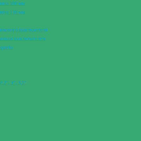
лина 180 мм
лина 130 мм
авкового выключателя
вковым выключателем
quario
″, 3″, 3,5″