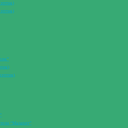
септик)
септик)
сик”
птик)
септик)
”
ители “Малахит”