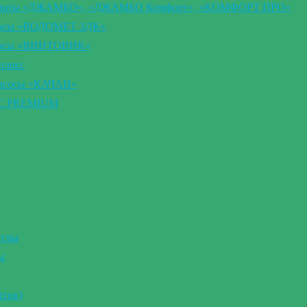
втоматы «ДЖАМБО», «ДЖАМБО Комфорт», «КОМФОРТ ПРО»
сосы «ВОДОМЕТ 3ДК»
асосы «ВИНТОВИК»
илекс
насосы «КАЧАН»
ВС PREMIUM
отлы
ы
птик)