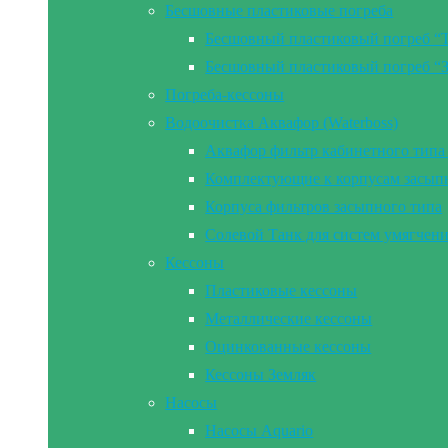
Бесшовные пластиковые погреба
Бесшовный пластиковый погреб “
Бесшовный пластиковый погреб “
Погреба-кессоны
Водоочистка Аквафор (Waterboss)
Аквафор фильтр кабинетного типа 
Комплектующие к корпусам засып
Корпуса фильтров засыпного типа
Солевой Танк для систем умягчен
Кессоны
Пластиковые кессоны
Металлические кессоны
Оцинкованные кессоны
Кессоны Земляк
Насосы
Насосы Aquario