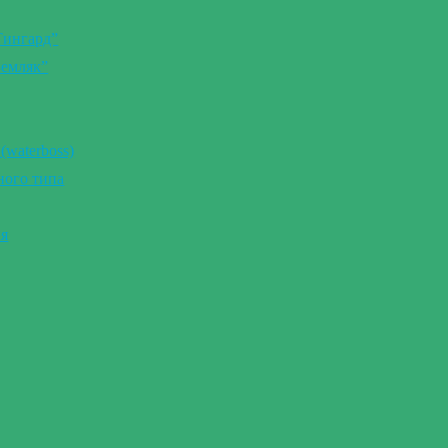
Тингард”
Земляк”
(waterboss)
ного типа
ия