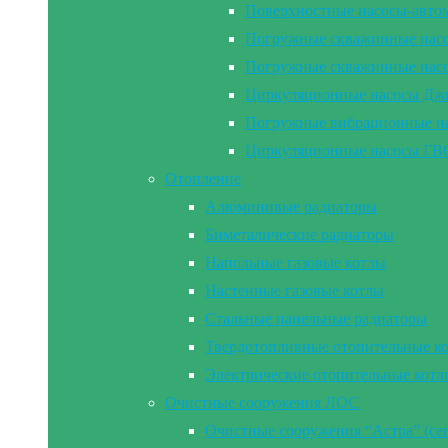
Поверхностные насосы-а
Погружные скважинные на
Погружные скважинные н
Циркуляционные насосы Дж
Погружные вибрационные 
Циркуляционные насосы Г
Отопление
Алюминивые радиаторы
Биметалические радиаторы
Напольные газовые котлы
Настенные газовые котлы
Стальные панельные радиаторы
Твердотопливные отопительные к
Электрические отопительные котл
Очистные сооружения ЛОС
Очистные сооружения “Астра” (се