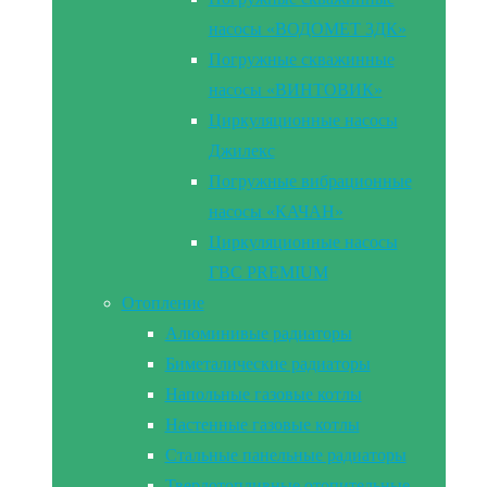
насосы «ВОДОМЕТ 3ДК»
Погружные скважинные
насосы «ВИНТОВИК»
Циркуляционные насосы
Джилекс
Погружные вибрационные
насосы «КАЧАН»
Циркуляционные насосы
ГВС PREMIUM
Отопление
Алюминивые радиаторы
Биметалические радиаторы
Напольные газовые котлы
Настенные газовые котлы
Стальные панельные радиаторы
Твердотопливные отопительные