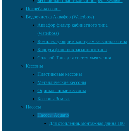
Бесшовный пластиковый погреб “Земляк”
Погреба-кессоны
Водоочистка Аквафор (Waterboss)
Аквафор фильтр кабинетного типа
(waterboss)
Комплектующие к корпусам засыпного типа
Корпуса фильтров засыпного типа
Солевой Танк для систем умягчения
Кессоны
Пластиковые кессоны
Металлические кессоны
Оцинкованные кессоны
Кессоны Земляк
Насосы
Насосы Aquario
Для отопления, монтажная длина 180