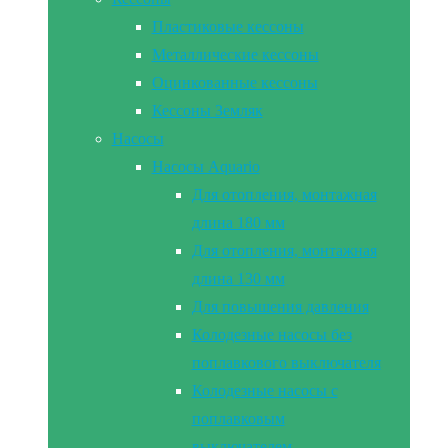
Пластиковые кессоны
Металлические кессоны
Оцинкованные кессоны
Кессоны Земляк
Насосы
Насосы Aquario
Для отопления, монтажная
длина 180 мм
Для отопления, монтажная
длина 130 мм
Для повышения давления
Колодезные насосы без
поплавкового выключателя
Колодезные насосы с
поплавковым
выключателем