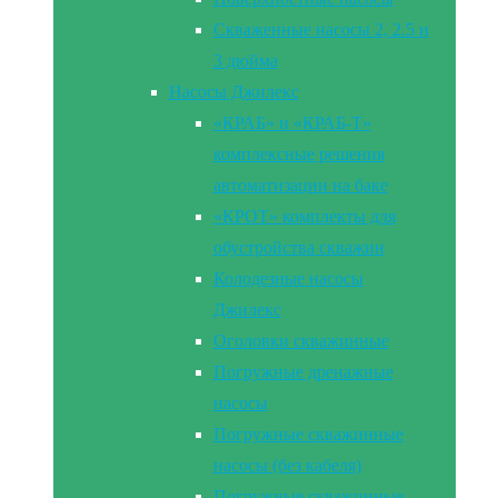
Скваженные насосы 2, 2.5 и
3 дюйма
Насосы Джилекс
«КРАБ» и «КРАБ-Т»
комплексные решения
автоматизации на баке
«КРОТ» комплекты для
обустройства скважин
Колодезные насосы
Джилекс
Оголовки скважинные
Погружные дренажные
насосы
Погружные скважинные
насосы (без кабеля)
Погружные скважинные