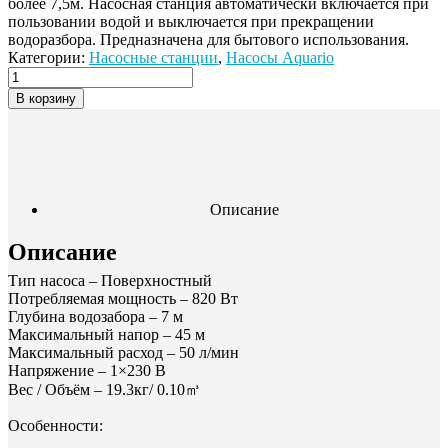
более 7,5м. Насосная станция автоматически включается при
пользовании водой и выключается при прекращении
водоразбора. Предназначена для бытового использования.
Категории:
Насосные станции
,
Насосы Aquario
В корзину
Описание
Описание
Тип насоса –
Поверхностный
Потребляемая мощность –
820
Вт
Глубина водозабора – 7 м
Максимальный напор – 45
м
Максимальный расход – 5
0
л/мин
Напряжение –
1×230
В
Вес / Объём –
19.3
кг
/ 0.10
㎥
Особенности: