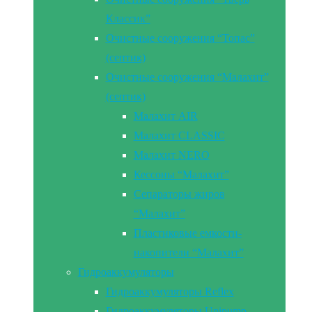
Классик”
Очистные сооружения “Топас”
(септик)
Очистные сооружения “Малахит”
(септик)
Малахит AIR
Малахит CLASSIC
Малахит NERO
Кессоны “Малахит”
Сепараторы жиров
“Малахит”
Пластиковые емкости-
накопители “Малахит”
Гидроаккумуляторы
Гидроаккумуляторы Reflex
Гидроаккумуляторы Unipump