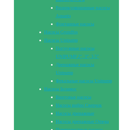
Рециркуляционные насосы
Aquario
Фонтанные насосы
Насосы Grundfos
Насосы Unipump
Погружные насосы
UNIPUMP 2″, 3″, 3,5″
Дренажные насосы
Unipump
Фекальные насосы Unipump
Насосы Беламос
Винтовые насосы
Насосы вибро Сверчок
Насосы дренажные
Насосы дренажные Omega
Поверхностные насосы