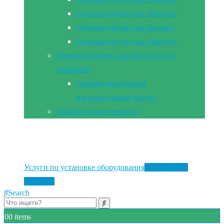
Гидроаккумуляторы Акварио
Гидроаккумуляторы Беламос
Гидроаккумуляторы Джилекс
Комплектующие для обустройства
скважины
Саморегулирующий
нагревательный кабель
Накопительные ёмкости
Главная
Документы
Контакты
Услуги по установке оборудования
Установка и
монтаж
Search
0
0 items