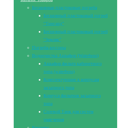
Бесшовные пластиковые погреба
Бесшовный пластиковый погреб
“Тингард”
Бесшовный пластиковый погреб
“Земляк”
Погреба-кессоны
Водоочистка Аквафор (Waterboss)
Аквафор фильтр кабинетного
типа (waterboss)
Комплектующие к корпусам
засыпного типа
Корпуса фильтров засыпного
типа
Солевой Танк для систем
умягчения
Кессоны