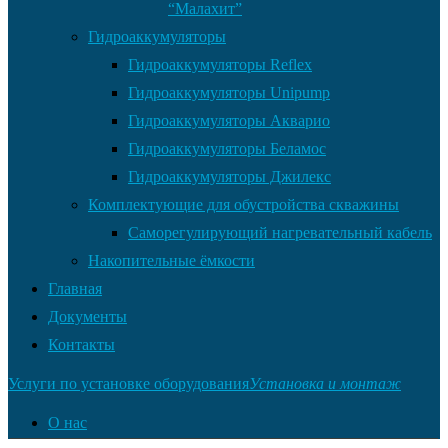
“Малахит”
Гидроаккумуляторы
Гидроаккумуляторы Reflex
Гидроаккумуляторы Unipump
Гидроаккумуляторы Акварио
Гидроаккумуляторы Беламос
Гидроаккумуляторы Джилекс
Комплектующие для обустройства скважины
Саморегулирующий нагревательный кабель
Накопительные ёмкости
Главная
Документы
Контакты
Услуги по установке оборудования
Установка и монтаж
О нас