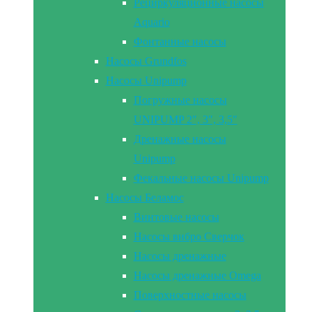
Рециркуляционные насосы
Aquario
Фонтанные насосы
Насосы Grundfos
Насосы Unipump
Погружные насосы
UNIPUMP 2″, 3″, 3,5″
Дренажные насосы
Unipump
Фекальные насосы Unipump
Насосы Беламос
Винтовые насосы
Насосы вибро Сверчок
Насосы дренажные
Насосы дренажные Omega
Поверхностные насосы