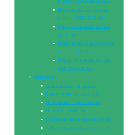
насосы «ВОДОМЕТ 3ДК»
Погружные скважинные
насосы «ВИНТОВИК»
Циркуляционные насосы
Джилекс
Погружные вибрационные
насосы «КАЧАН»
Циркуляционные насосы
ГВС PREMIUM
Отопление
Алюминивые радиаторы
Биметалические радиаторы
Напольные газовые котлы
Настенные газовые котлы
Стальные панельные радиаторы
Твердотопливные отопительные