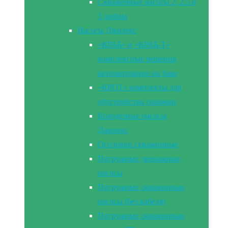
Скваженные насосы 2, 2.5 и
3 дюйма
Насосы Джилекс
«КРАБ» и «КРАБ-Т»
комплексные решения
автоматизации на баке
«КРОТ» комплекты для
обустройства скважин
Колодезные насосы
Джилекс
Оголовки скважинные
Погружные дренажные
насосы
Погружные скважинные
насосы (без кабеля)
Погружные скважинные