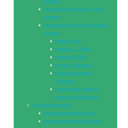
Классик”
Очистные сооружения “Топас”
(септик)
Очистные сооружения “Малахит”
(септик)
Малахит AIR
Малахит CLASSIC
Малахит NERO
Кессоны “Малахит”
Сепараторы жиров
“Малахит”
Пластиковые емкости-
накопители “Малахит”
Гидроаккумуляторы
Гидроаккумуляторы Reflex
Гидроаккумуляторы Unipump