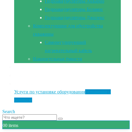
Гидроаккумуляторы Акварио
Гидроаккумуляторы Беламос
Гидроаккумуляторы Джилекс
Комплектующие для обустройства
скважины
Саморегулирующий
нагревательный кабель
Накопительные ёмкости
Главная
Документы
Контакты
Услуги по установке оборудования
Установка и
монтаж
Search
0
0 items