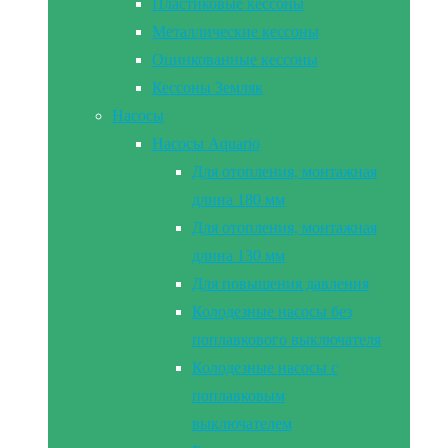
Пластиковые кессоны
Металлические кессоны
Оцинкованные кессоны
Кессоны Земляк
Насосы
Насосы Aquario
Для отопления, монтажная
длина 180 мм
Для отопления, монтажная
длина 130 мм
Для повышения давления
Колодезные насосы без
поплавкового выключателя
Колодезные насосы с
поплавковым
выключателем