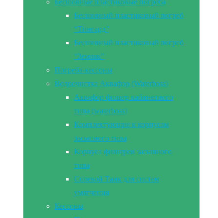
Бесшовные пластиковые погреба
Бесшовный пластиковый погреб
“Тингард”
Бесшовный пластиковый погреб
“Земляк”
Погреба-кессоны
Водоочистка Аквафор (Waterboss)
Аквафор фильтр кабинетного
типа (waterboss)
Комплектующие к корпусам
засыпного типа
Корпуса фильтров засыпного
типа
Солевой Танк для систем
умягчения
Кессоны