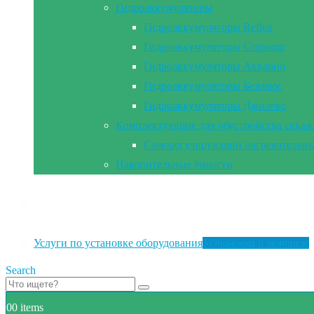
Гидроаккумуляторы
Гидроаккумуляторы Reflex
Гидроаккумуляторы Unipump
Гидроаккумуляторы Акварио
Гидроаккумуляторы Беламос
Гидроаккумуляторы Джилекс
Комплектующие для обустройства сква
Саморегулирующий нагревательны
Накопительные ёмкости
Главная
Документы
Контакты
Услуги по установке оборудования
Установка и монтаж
Search
0
0 items