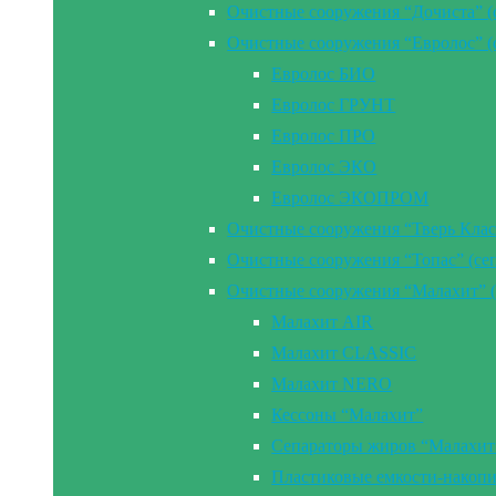
Очистные сооружения “Дочиста” (
Очистные сооружения “Евролос” (
Евролос БИО
Евролос ГРУНТ
Евролос ПРО
Евролос ЭКО
Евролос ЭКОПРОМ
Очистные сооружения “Тверь Клас
Очистные сооружения “Топас” (се
Очистные сооружения “Малахит” (
Малахит AIR
Малахит CLASSIC
Малахит NERO
Кессоны “Малахит”
Сепараторы жиров “Малахит
Пластиковые емкости-накоп