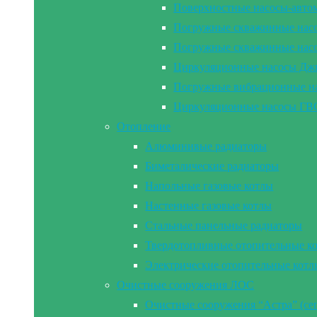
Поверхностные насосы-а
Погружные скважинные на
Погружные скважинные н
Циркуляционные насосы Дж
Погружные вибрационные 
Циркуляционные насосы Г
Отопление
Алюминивые радиаторы
Биметалические радиаторы
Напольные газовые котлы
Настенные газовые котлы
Стальные панельные радиаторы
Твердотопливные отопительные к
Электрические отопительные котл
Очистные сооружения ЛОС
Очистные сооружения “Астра” (се