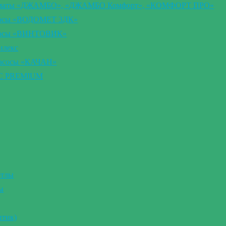
втоматы «ДЖАМБО», «ДЖАМБО Комфорт», «КОМФОРТ ПРО»
сосы «ВОДОМЕТ 3ДК»
асосы «ВИНТОВИК»
илекс
насосы «КАЧАН»
ВС PREMIUM
отлы
ы
птик)