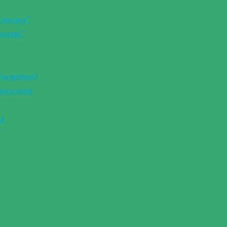
Тингард”
Земляк”
(waterboss)
ного типа
ия