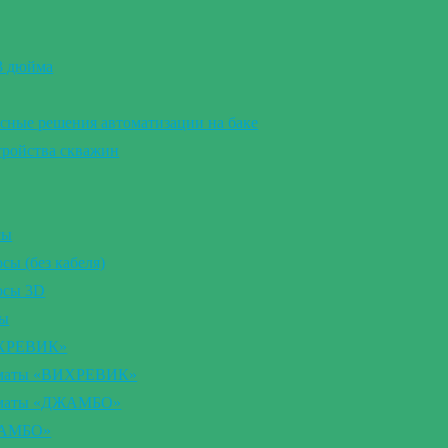
 3 дюйма
сные решения автоматизации на баке
тройства скважин
сы
ы (без кабеля)
осы 3D
сы
ИХРЕВИК»
томаты «ВИХРЕВИК»
томаты «ДЖАМБО»
ЖАМБО»