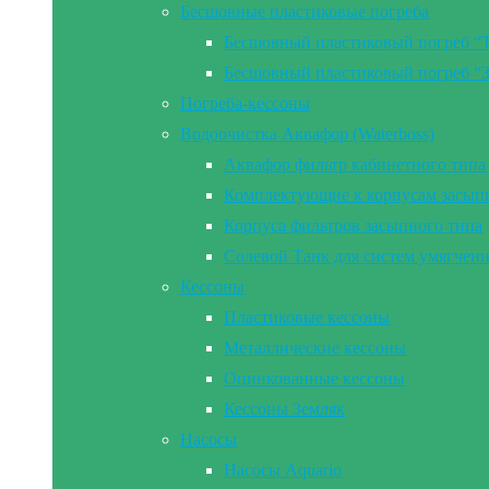
Бесшовные пластиковые погреба
Бесшовный пластиковый погреб “
Бесшовный пластиковый погреб “
Погреба-кессоны
Водоочистка Аквафор (Waterboss)
Аквафор фильтр кабинетного типа 
Комплектующие к корпусам засып
Корпуса фильтров засыпного типа
Солевой Танк для систем умягчен
Кессоны
Пластиковые кессоны
Металлические кессоны
Оцинкованные кессоны
Кессоны Земляк
Насосы
Насосы Aquario