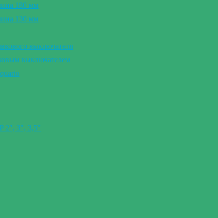
лина 180 мм
лина 130 мм
авкового выключателя
вковым выключателем
quario
″, 3″, 3,5″