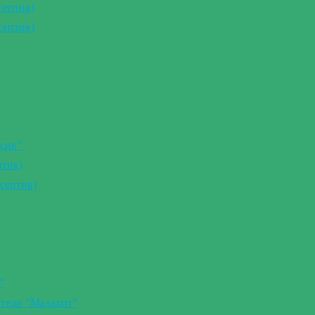
септик)
септик)
сик”
птик)
септик)
”
ители “Малахит”