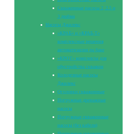
Скваженные насосы 2, 2.5 и
3 дюйма
Насосы Джилекс
«КРАБ» и «КРАБ-Т»
комплексные решения
автоматизации на баке
«КРОТ» комплекты для
обустройства скважин
Колодезные насосы
Джилекс
Оголовки скважинные
Погружные дренажные
насосы
Погружные скважинные
насосы (без кабеля)
Погружные скважинные