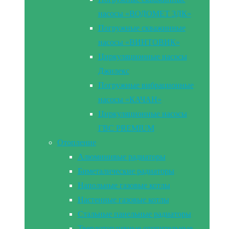
насосы «ВОДОМЕТ 3ДК»
Погружные скважинные
насосы «ВИНТОВИК»
Циркуляционные насосы
Джилекс
Погружные вибрационные
насосы «КАЧАН»
Циркуляционные насосы
ГВС PREMIUM
Отопление
Алюминивые радиаторы
Биметалические радиаторы
Напольные газовые котлы
Настенные газовые котлы
Стальные панельные радиаторы
Твердотопливные отопительные