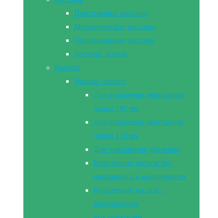
Пластиковые кессоны
Металлические кессоны
Оцинкованные кессоны
Кессоны Земляк
Насосы
Насосы Aquario
Для отопления, монтажная
длина 180 мм
Для отопления, монтажная
длина 130 мм
Для повышения давления
Колодезные насосы без
поплавкового выключателя
Колодезные насосы с
поплавковым
выключателем