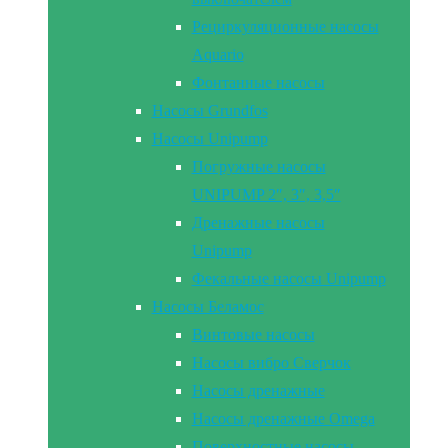
Рециркуляционные насосы
Aquario
Фонтанные насосы
Насосы Grundfos
Насосы Unipump
Погружные насосы
UNIPUMP 2″, 3″, 3,5″
Дренажные насосы
Unipump
Фекальные насосы Unipump
Насосы Беламос
Винтовые насосы
Насосы вибро Сверчок
Насосы дренажные
Насосы дренажные Omega
Поверхностные насосы