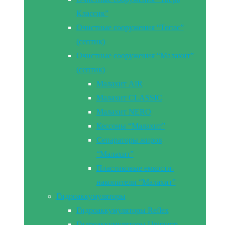
Классик”
Очистные сооружения “Топас”
(септик)
Очистные сооружения “Малахит”
(септик)
Малахит AIR
Малахит CLASSIC
Малахит NERO
Кессоны “Малахит”
Сепараторы жиров
“Малахит”
Пластиковые емкости-
накопители “Малахит”
Гидроаккумуляторы
Гидроаккумуляторы Reflex
Гидроаккумуляторы Unipump