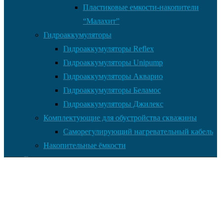
Пластиковые емкости-накопители
“Малахит”
Гидроаккумуляторы
Гидроаккумуляторы Reflex
Гидроаккумуляторы Unipump
Гидроаккумуляторы Акварио
Гидроаккумуляторы Беламос
Гидроаккумуляторы Джилекс
Комплектующие для обустройства скважины
Саморегулирующий нагревательный кабель
Накопительные ёмкости
Главная
Документы
Контакты
Услуги по установке оборудования
Установка и монтаж