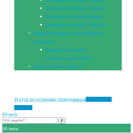
Гидроаккумуляторы Акварио
Гидроаккумуляторы Беламос
Гидроаккумуляторы Джилекс
Комплектующие для обустройства
скважины
Саморегулирующий
нагревательный кабель
Накопительные ёмкости
Главная
Документы
Контакты
Услуги по установке оборудования
Установка и
монтаж
Search
0
0 items