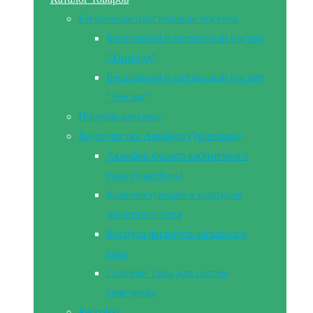
Бесшовные пластиковые погреба
Бесшовный пластиковый погреб
“Тингард”
Бесшовный пластиковый погреб
“Земляк”
Погреба-кессоны
Водоочистка Аквафор (Waterboss)
Аквафор фильтр кабинетного
типа (waterboss)
Комплектующие к корпусам
засыпного типа
Корпуса фильтров засыпного
типа
Солевой Танк для систем
умягчения
Кессоны