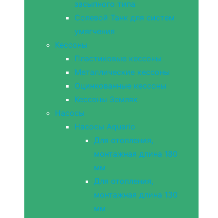
засыпного типа
Солевой Танк для систем
умягчения
Кессоны
Пластиковые кессоны
Металлические кессоны
Оцинкованные кессоны
Кессоны Земляк
Насосы
Насосы Aquario
Для отопления,
монтажная длина 180
мм
Для отопления,
монтажная длина 130
мм