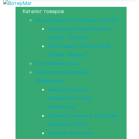
Каталог товаров
Бесшовные пластиковые погреба
Бесшовный пластиковый
погреб “Тингард”
Бесшовный пластиковый
погреб “Земляк”
Погреба-кессоны
Водоочистка Аквафор
(Waterboss)
Аквафор фильтр
кабинетного типа
(waterboss)
Комплектующие к корпусам
засыпного типа
Корпуса фильтров