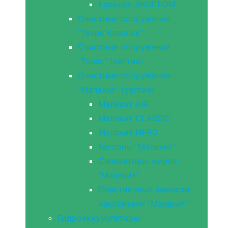
Евролос ЭКОПРОМ
Очистные сооружения
“Тверь Классик”
Очистные сооружения
“Топас” (септик)
Очистные сооружения
“Малахит” (септик)
Малахит AIR
Малахит CLASSIC
Малахит NERO
Кессоны “Малахит”
Сепараторы жиров
“Малахит”
Пластиковые емкости-
накопители “Малахит”
Гидроаккумуляторы