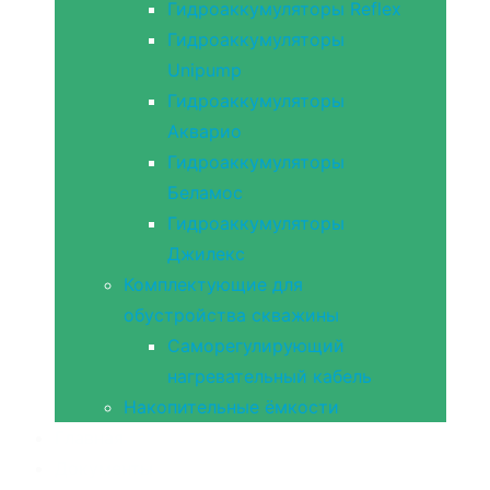
Гидроаккумуляторы Reflex
Гидроаккумуляторы
Unipump
Гидроаккумуляторы
Акварио
Гидроаккумуляторы
Беламос
Гидроаккумуляторы
Джилекс
Комплектующие для
обустройства скважины
Саморегулирующий
нагревательный кабель
Накопительные ёмкости
Главная
Документы