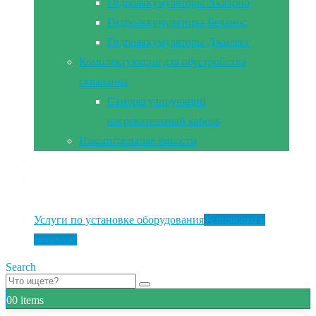
Гидроаккумуляторы Акварио
Гидроаккумуляторы Беламос
Гидроаккумуляторы Джилекс
Комплектующие для обустройства
скважины
Саморегулирующий
нагревательный кабель
Накопительные ёмкости
Главная
Документы
Контакты
Услуги по установке оборудования
Установка и
монтаж
Search
0
0 items