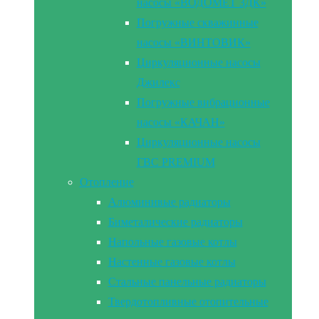
насосы «ВОДОМЕТ 3ДК»
Погружные скважинные
насосы «ВИНТОВИК»
Циркуляционные насосы
Джилекс
Погружные вибрационные
насосы «КАЧАН»
Циркуляционные насосы
ГВС PREMIUM
Отопление
Алюминивые радиаторы
Биметалические радиаторы
Напольные газовые котлы
Настенные газовые котлы
Стальные панельные радиаторы
Твердотопливные отопительные