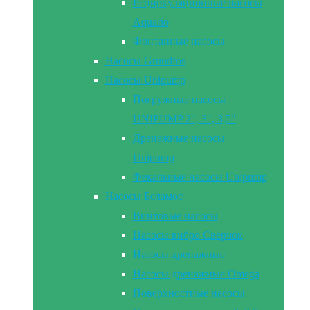
Рециркуляционные насосы
Aquario
Фонтанные насосы
Насосы Grundfos
Насосы Unipump
Погружные насосы
UNIPUMP 2″, 3″, 3,5″
Дренажные насосы
Unipump
Фекальные насосы Unipump
Насосы Беламос
Винтовые насосы
Насосы вибро Сверчок
Насосы дренажные
Насосы дренажные Omega
Поверхностные насосы