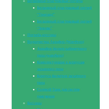
Бесшовные пластиковые погреба
Бесшовный пластиковый погреб
“Тингард”
Бесшовный пластиковый погреб
“Земляк”
Погреба-кессоны
Водоочистка Аквафор (Waterboss)
Аквафор фильтр кабинетного
типа (waterboss)
Комплектующие к корпусам
засыпного типа
Корпуса фильтров засыпного
типа
Солевой Танк для систем
умягчения
Кессоны