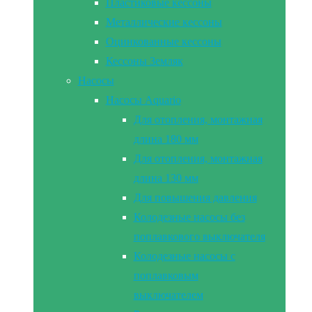
Пластиковые кессоны
Металлические кессоны
Оцинкованные кессоны
Кессоны Земляк
Насосы
Насосы Aquario
Для отопления, монтажная
длина 180 мм
Для отопления, монтажная
длина 130 мм
Для повышения давления
Колодезные насосы без
поплавкового выключателя
Колодезные насосы с
поплавковым
выключателем