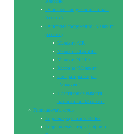
Классик”
Очистные сооружения “Топас”
(септик)
Очистные сооружения “Малахит”
(септик)
Малахит AIR
Малахит CLASSIC
Малахит NERO
Кессоны “Малахит”
Сепараторы жиров
“Малахит”
Пластиковые емкости-
накопители “Малахит”
Гидроаккумуляторы
Гидроаккумуляторы Reflex
Гидроаккумуляторы Unipump