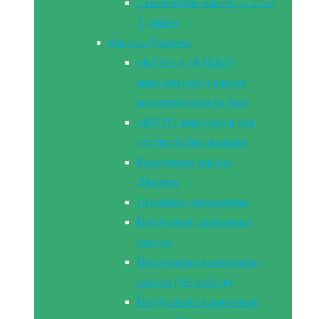
Скваженные насосы 2, 2.5 и
3 дюйма
Насосы Джилекс
«КРАБ» и «КРАБ-Т»
комплексные решения
автоматизации на баке
«КРОТ» комплекты для
обустройства скважин
Колодезные насосы
Джилекс
Оголовки скважинные
Погружные дренажные
насосы
Погружные скважинные
насосы (без кабеля)
Погружные скважинные