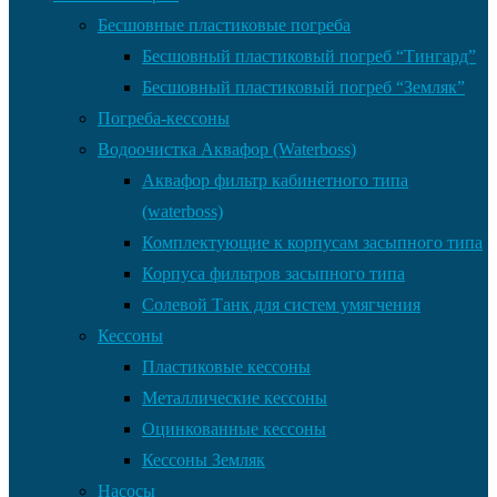
Бесшовные пластиковые погреба
Бесшовный пластиковый погреб “Тингард”
Бесшовный пластиковый погреб “Земляк”
Погреба-кессоны
Водоочистка Аквафор (Waterboss)
Аквафор фильтр кабинетного типа
(waterboss)
Комплектующие к корпусам засыпного типа
Корпуса фильтров засыпного типа
Солевой Танк для систем умягчения
Кессоны
Пластиковые кессоны
Металлические кессоны
Оцинкованные кессоны
Кессоны Земляк
Насосы