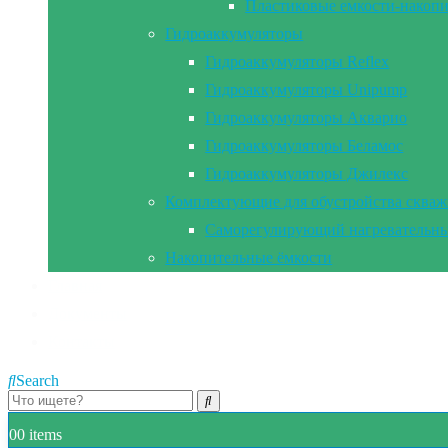
Пластиковые емкости-накоп
Гидроаккумуляторы
Гидроаккумуляторы Reflex
Гидроаккумуляторы Unipump
Гидроаккумуляторы Акварио
Гидроаккумуляторы Беламос
Гидроаккумуляторы Джилекс
Комплектующие для обустройства сква
Саморегулирующий нагревательны
Накопительные ёмкости
Главная
Документы
Контакты
Search
0
0 items