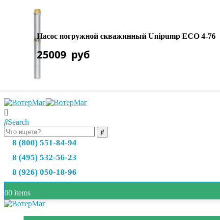
О нас
Оплата товара
Насос погружной скважинный Unipump ECO 4-76
Доставка товара
25009
руб
Возврат и обмен
Полезная информация
Search
8 (800) 551-84-94
8 (495) 532-56-23
8 (926) 050-18-96
0
0 items