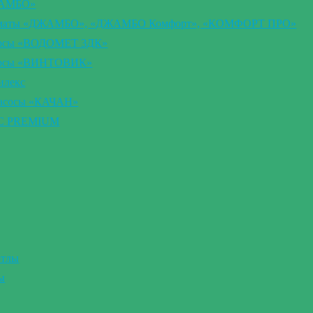
ЖАМБО»
втоматы «ДЖАМБО», «ДЖАМБО Комфорт», «КОМФОРТ ПРО»
сосы «ВОДОМЕТ 3ДК»
асосы «ВИНТОВИК»
илекс
насосы «КАЧАН»
ВС PREMIUM
отлы
ы