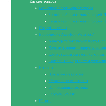
Каталог товаров
Бесшовные пластиковые погреба
Бесшовный пластиковый погреб “
Бесшовный пластиковый погреб “
Погреба-кессоны
Водоочистка Аквафор (Waterboss)
Аквафор фильтр кабинетного типа 
Комплектующие к корпусам засып
Корпуса фильтров засыпного типа
Солевой Танк для систем умягчен
Кессоны
Пластиковые кессоны
Металлические кессоны
Оцинкованные кессоны
Кессоны Земляк
Насосы