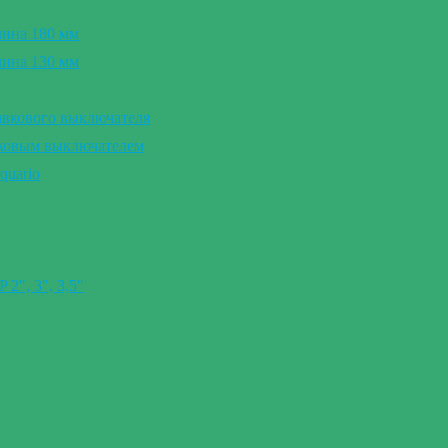
лина 180 мм
лина 130 мм
авкового выключателя
вковым выключателем
quario
″, 3″, 3,5″