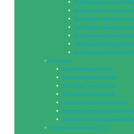
Поверхностные насосы «Д
Поверхностные насосы-а
Погружные скважинные на
Погружные скважинные н
Циркуляционные насосы Дж
Погружные вибрационные 
Циркуляционные насосы Г
Отопление
Алюминивые радиаторы
Биметалические радиаторы
Напольные газовые котлы
Настенные газовые котлы
Стальные панельные радиаторы
Твердотопливные отопительные к
Электрические отопительные котл
Очистные сооружения ЛОС