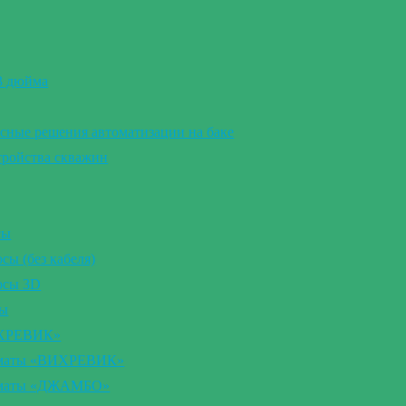
 3 дюйма
сные решения автоматизации на баке
тройства скважин
сы
ы (без кабеля)
осы 3D
сы
ИХРЕВИК»
томаты «ВИХРЕВИК»
томаты «ДЖАМБО»