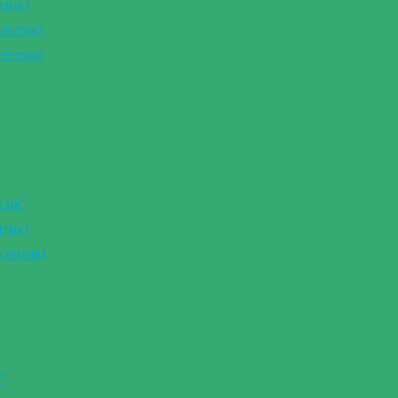
птик)
септик)
септик)
сик”
птик)
септик)
”