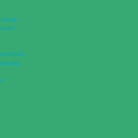
Тингард”
Земляк”
(waterboss)
ного типа
ия