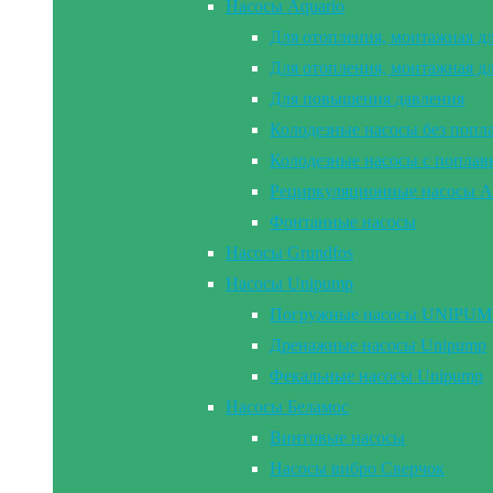
Насосы Aquario
Для отопления, монтажная д
Для отопления, монтажная д
Для повышения давления
Колодезные насосы без попл
Колодезные насосы с попла
Рециркуляционные насосы A
Фонтанные насосы
Насосы Grundfos
Насосы Unipump
Погружные насосы UNIPUMP 2
Дренажные насосы Unipump
Фекальные насосы Unipump
Насосы Беламос
Винтовые насосы
Насосы вибро Сверчок