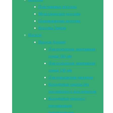
Пластиковые кессоны
Металлические кессоны
Оцинкованные кессоны
Кессоны Земляк
Насосы
Насосы Aquario
Для отопления, монтажная
длина 180 мм
Для отопления, монтажная
длина 130 мм
Для повышения давления
Колодезные насосы без
поплавкового выключателя
Колодезные насосы с
поплавковым
выключателем