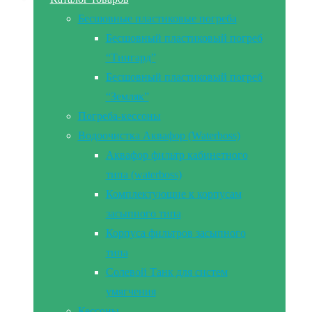
Бесшовные пластиковые погреба
Бесшовный пластиковый погреб
“Тингард”
Бесшовный пластиковый погреб
“Земляк”
Погреба-кессоны
Водоочистка Аквафор (Waterboss)
Аквафор фильтр кабинетного
типа (waterboss)
Комплектующие к корпусам
засыпного типа
Корпуса фильтров засыпного
типа
Солевой Танк для систем
умягчения
Кессоны