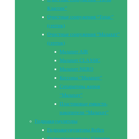
Классик”
Очистные сооружения “Топас”
(септик)
Очистные сооружения “Малахит”
(септик)
Малахит AIR
Малахит CLASSIC
Малахит NERO
Кессоны “Малахит”
Сепараторы жиров
“Малахит”
Пластиковые емкости-
накопители “Малахит”
Гидроаккумуляторы
Гидроаккумуляторы Reflex
Гидроаккумуляторы Unipump