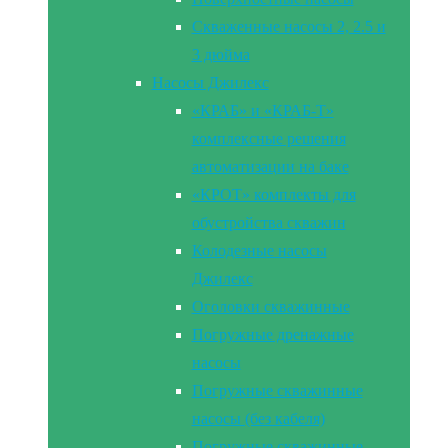
Скваженные насосы 2, 2.5 и
3 дюйма
Насосы Джилекс
«КРАБ» и «КРАБ-Т»
комплексные решения
автоматизации на баке
«КРОТ» комплекты для
обустройства скважин
Колодезные насосы
Джилекс
Оголовки скважинные
Погружные дренажные
насосы
Погружные скважинные
насосы (без кабеля)
Погружные скважинные