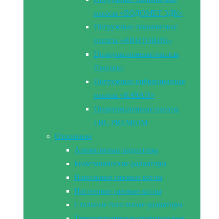
насосы «ВОДОМЕТ 3ДК»
Погружные скважинные
насосы «ВИНТОВИК»
Циркуляционные насосы
Джилекс
Погружные вибрационные
насосы «КАЧАН»
Циркуляционные насосы
ГВС PREMIUM
Отопление
Алюминивые радиаторы
Биметалические радиаторы
Напольные газовые котлы
Настенные газовые котлы
Стальные панельные радиаторы
Твердотопливные отопительные