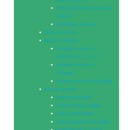
Рециркуляционные насосы
Aquario
Фонтанные насосы
Насосы Grundfos
Насосы Unipump
Погружные насосы
UNIPUMP 2″, 3″, 3,5″
Дренажные насосы
Unipump
Фекальные насосы Unipump
Насосы Беламос
Винтовые насосы
Насосы вибро Сверчок
Насосы дренажные
Насосы дренажные Omega
Поверхностные насосы