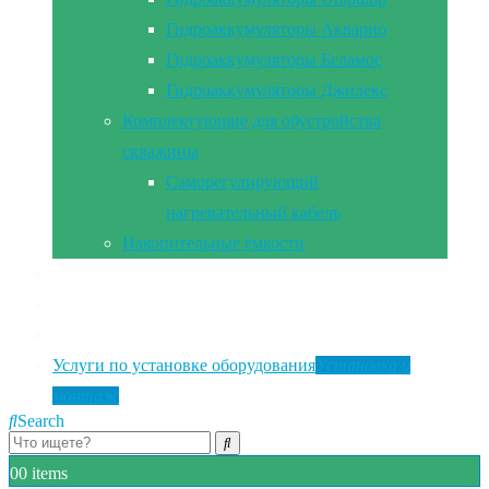
Гидроаккумуляторы Акварио
Гидроаккумуляторы Беламос
Гидроаккумуляторы Джилекс
Комплектующие для обустройства
скважины
Саморегулирующий
нагревательный кабель
Накопительные ёмкости
Главная
Документы
Контакты
Услуги по установке оборудования
Установка и
монтаж
Search
0
0 items