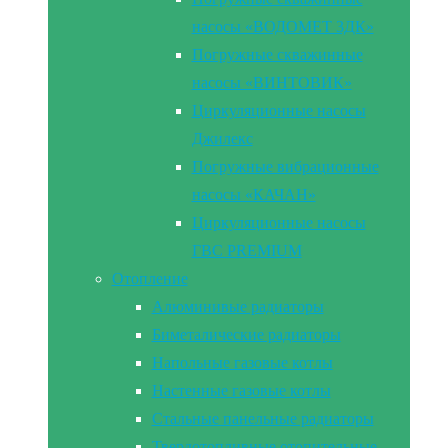
насосы «ВОДОМЕТ 3ДК»
Погружные скважинные
насосы «ВИНТОВИК»
Циркуляционные насосы
Джилекс
Погружные вибрационные
насосы «КАЧАН»
Циркуляционные насосы
ГВС PREMIUM
Отопление
Алюминивые радиаторы
Биметалические радиаторы
Напольные газовые котлы
Настенные газовые котлы
Стальные панельные радиаторы
Твердотопливные отопительные