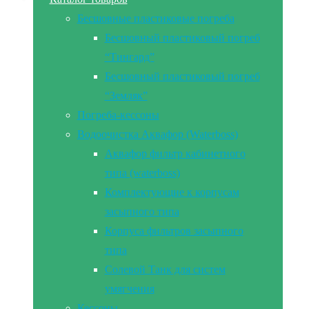
Бесшовные пластиковые погреба
Бесшовный пластиковый погреб
“Тингард”
Бесшовный пластиковый погреб
“Земляк”
Погреба-кессоны
Водоочистка Аквафор (Waterboss)
Аквафор фильтр кабинетного
типа (waterboss)
Комплектующие к корпусам
засыпного типа
Корпуса фильтров засыпного
типа
Солевой Танк для систем
умягчения
Кессоны