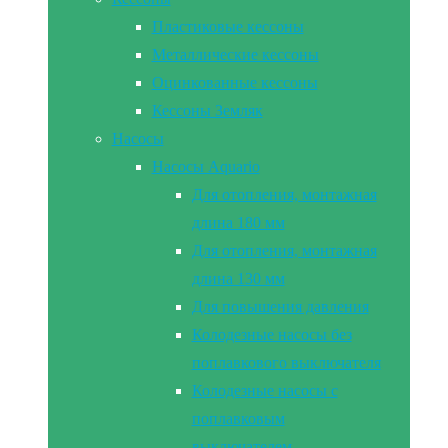
Пластиковые кессоны
Металлические кессоны
Оцинкованные кессоны
Кессоны Земляк
Насосы
Насосы Aquario
Для отопления, монтажная
длина 180 мм
Для отопления, монтажная
длина 130 мм
Для повышения давления
Колодезные насосы без
поплавкового выключателя
Колодезные насосы с
поплавковым
выключателем