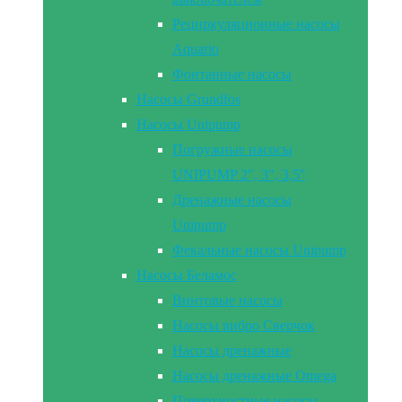
Рециркуляционные насосы
Aquario
Фонтанные насосы
Насосы Grundfos
Насосы Unipump
Погружные насосы
UNIPUMP 2″, 3″, 3,5″
Дренажные насосы
Unipump
Фекальные насосы Unipump
Насосы Беламос
Винтовые насосы
Насосы вибро Сверчок
Насосы дренажные
Насосы дренажные Omega
Поверхностные насосы