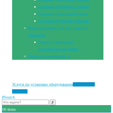
Гидроаккумуляторы Акварио
Гидроаккумуляторы Беламос
Гидроаккумуляторы Джилекс
Комплектующие для обустройства
скважины
Саморегулирующий
нагревательный кабель
Накопительные ёмкости
Главная
Документы
Контакты
Услуги по установке оборудования
Установка и
монтаж
Search
0
0 items