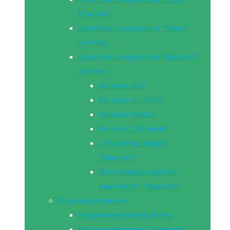
Классик”
Очистные сооружения “Топас”
(септик)
Очистные сооружения “Малахит”
(септик)
Малахит AIR
Малахит CLASSIC
Малахит NERO
Кессоны “Малахит”
Сепараторы жиров
“Малахит”
Пластиковые емкости-
накопители “Малахит”
Гидроаккумуляторы
Гидроаккумуляторы Reflex
Гидроаккумуляторы Unipump