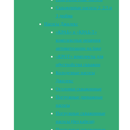
Скваженные насосы 2, 2.5 и
3 дюйма
Насосы Джилекс
«КРАБ» и «КРАБ-Т»
комплексные решения
автоматизации на баке
«КРОТ» комплекты для
обустройства скважин
Колодезные насосы
Джилекс
Оголовки скважинные
Погружные дренажные
насосы
Погружные скважинные
насосы (без кабеля)
Погружные скважинные