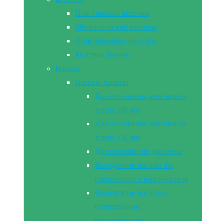
Пластиковые кессоны
Металлические кессоны
Оцинкованные кессоны
Кессоны Земляк
Насосы
Насосы Aquario
Для отопления, монтажная
длина 180 мм
Для отопления, монтажная
длина 130 мм
Для повышения давления
Колодезные насосы без
поплавкового выключателя
Колодезные насосы с
поплавковым
выключателем