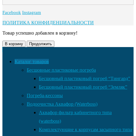
Facebook
Instagram
ПОЛИТИКА КОНФИДЕНЦИАЛЬНОСТИ
Товар успешно добавлен в корзину!
В корзину
Продолжить
Каталог товаров
Бесшовные пластиковые погреба
Бесшовный пластиковый погреб “Тингард”
Бесшовный пластиковый погреб “Земляк”
Погреба-кессоны
Водоочистка Аквафор (Waterboss)
Аквафор фильтр кабинетного типа
(waterboss)
Комплектующие к корпусам засыпного типа