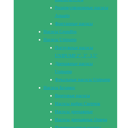
Рециркуляционные насосы
Aquario
Фонтанные насосы
Насосы Grundfos
Насосы Unipump
Погружные насосы
UNIPUMP 2″, 3″, 3,5″
Дренажные насосы
Unipump
Фекальные насосы Unipump
Насосы Беламос
Винтовые насосы
Насосы вибро Сверчок
Насосы дренажные
Насосы дренажные Omega
Поверхностные насосы