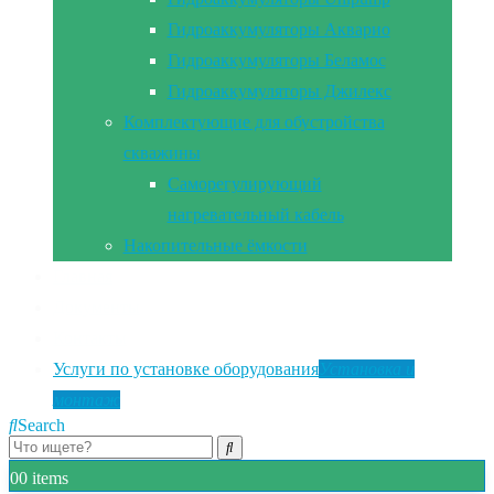
Гидроаккумуляторы Акварио
Гидроаккумуляторы Беламос
Гидроаккумуляторы Джилекс
Комплектующие для обустройства
скважины
Саморегулирующий
нагревательный кабель
Накопительные ёмкости
Главная
Документы
Контакты
Услуги по установке оборудования
Установка и
монтаж
Search
0
0 items