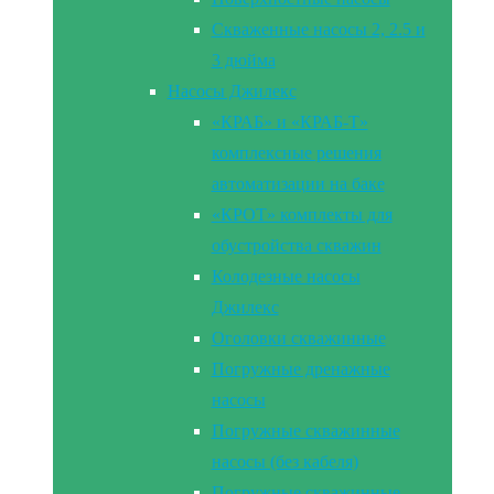
Скваженные насосы 2, 2.5 и
3 дюйма
Насосы Джилекс
«КРАБ» и «КРАБ-Т»
комплексные решения
автоматизации на баке
«КРОТ» комплекты для
обустройства скважин
Колодезные насосы
Джилекс
Оголовки скважинные
Погружные дренажные
насосы
Погружные скважинные
насосы (без кабеля)
Погружные скважинные