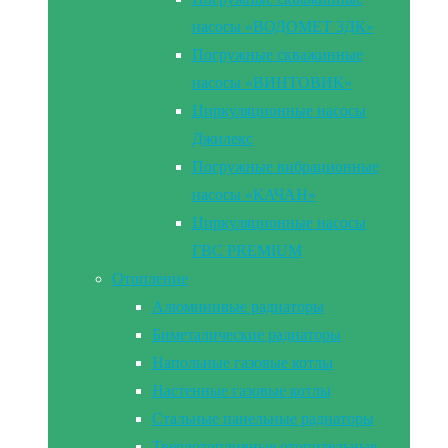
насосы «ВОДОМЕТ 3ДК»
Погружные скважинные
насосы «ВИНТОВИК»
Циркуляционные насосы
Джилекс
Погружные вибрационные
насосы «КАЧАН»
Циркуляционные насосы
ГВС PREMIUM
Отопление
Алюминивые радиаторы
Биметалические радиаторы
Напольные газовые котлы
Настенные газовые котлы
Стальные панельные радиаторы
Твердотопливные отопительные