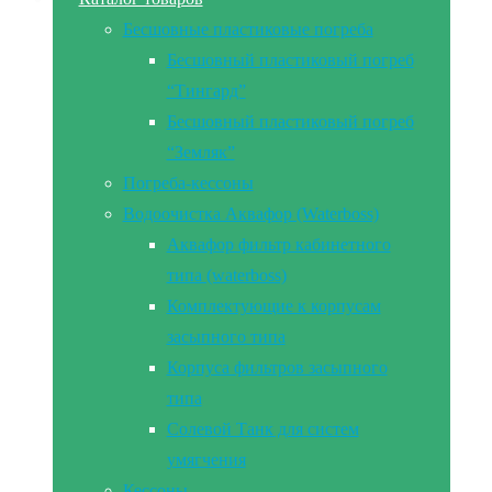
Бесшовные пластиковые погреба
Бесшовный пластиковый погреб
“Тингард”
Бесшовный пластиковый погреб
“Земляк”
Погреба-кессоны
Водоочистка Аквафор (Waterboss)
Аквафор фильтр кабинетного
типа (waterboss)
Комплектующие к корпусам
засыпного типа
Корпуса фильтров засыпного
типа
Солевой Танк для систем
умягчения
Кессоны