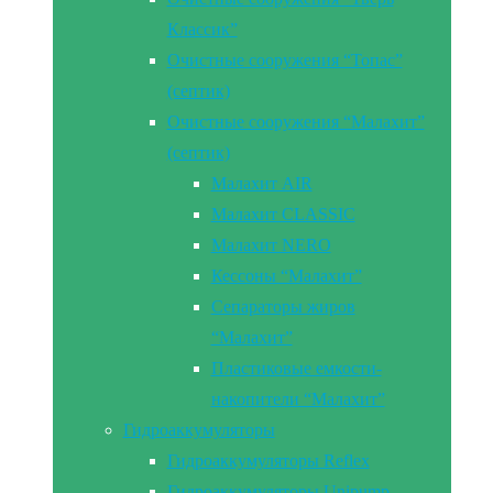
Классик”
Очистные сооружения “Топас”
(септик)
Очистные сооружения “Малахит”
(септик)
Малахит AIR
Малахит CLASSIC
Малахит NERO
Кессоны “Малахит”
Сепараторы жиров
“Малахит”
Пластиковые емкости-
накопители “Малахит”
Гидроаккумуляторы
Гидроаккумуляторы Reflex
Гидроаккумуляторы Unipump