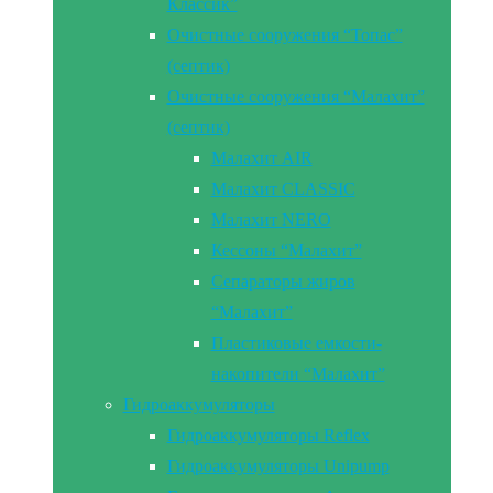
Классик”
Очистные сооружения “Топас”
(септик)
Очистные сооружения “Малахит”
(септик)
Малахит AIR
Малахит CLASSIC
Малахит NERO
Кессоны “Малахит”
Сепараторы жиров
“Малахит”
Пластиковые емкости-
накопители “Малахит”
Гидроаккумуляторы
Гидроаккумуляторы Reflex
Гидроаккумуляторы Unipump