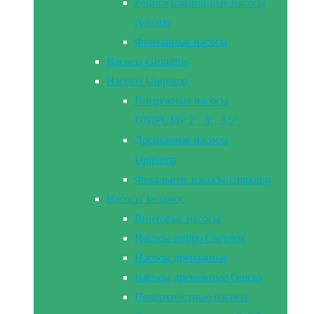
Рециркуляционные насосы
Aquario
Фонтанные насосы
Насосы Grundfos
Насосы Unipump
Погружные насосы
UNIPUMP 2″, 3″, 3,5″
Дренажные насосы
Unipump
Фекальные насосы Unipump
Насосы Беламос
Винтовые насосы
Насосы вибро Сверчок
Насосы дренажные
Насосы дренажные Omega
Поверхностные насосы