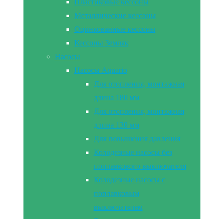
Пластиковые кессоны
Металлические кессоны
Оцинкованные кессоны
Кессоны Земляк
Насосы
Насосы Aquario
Для отопления, монтажная
длина 180 мм
Для отопления, монтажная
длина 130 мм
Для повышения давления
Колодезные насосы без
поплавкового выключателя
Колодезные насосы с
поплавковым
выключателем