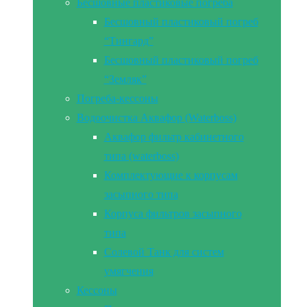
Бесшовные пластиковые погреба
Бесшовный пластиковый погреб
“Тингард”
Бесшовный пластиковый погреб
“Земляк”
Погреба-кессоны
Водоочистка Аквафор (Waterboss)
Аквафор фильтр кабинетного
типа (waterboss)
Комплектующие к корпусам
засыпного типа
Корпуса фильтров засыпного
типа
Солевой Танк для систем
умягчения
Кессоны