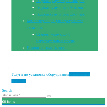
Гидроаккумуляторы Акварио
Гидроаккумуляторы Беламос
Гидроаккумуляторы Джилекс
Комплектующие для обустройства
скважины
Саморегулирующий
нагревательный кабель
Накопительные ёмкости
Главная
Документы
Контакты
Услуги по установке оборудования
Установка и
монтаж
Search
0
0 items