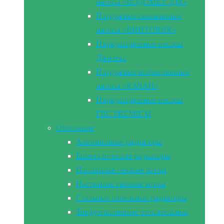
насосы «ВОДОМЕТ 3ДК»
Погружные скважинные
насосы «ВИНТОВИК»
Циркуляционные насосы
Джилекс
Погружные вибрационные
насосы «КАЧАН»
Циркуляционные насосы
ГВС PREMIUM
Отопление
Алюминивые радиаторы
Биметалические радиаторы
Напольные газовые котлы
Настенные газовые котлы
Стальные панельные радиаторы
Твердотопливные отопительные