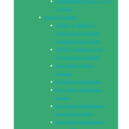
Скваженные насосы 2, 2.5 и
3 дюйма
Насосы Джилекс
«КРАБ» и «КРАБ-Т»
комплексные решения
автоматизации на баке
«КРОТ» комплекты для
обустройства скважин
Колодезные насосы
Джилекс
Оголовки скважинные
Погружные дренажные
насосы
Погружные скважинные
насосы (без кабеля)
Погружные скважинные