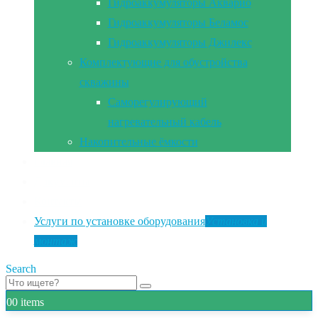
Гидроаккумуляторы Акварио
Гидроаккумуляторы Беламос
Гидроаккумуляторы Джилекс
Комплектующие для обустройства
скважины
Саморегулирующий
нагревательный кабель
Накопительные ёмкости
Главная
Документы
Контакты
Услуги по установке оборудования
Установка и
монтаж
Search
0
0 items