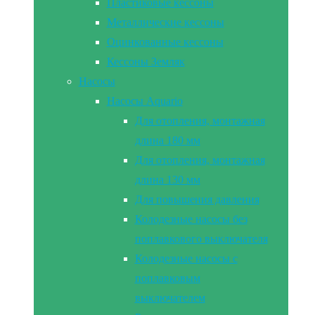
Пластиковые кессоны
Металлические кессоны
Оцинкованные кессоны
Кессоны Земляк
Насосы
Насосы Aquario
Для отопления, монтажная
длина 180 мм
Для отопления, монтажная
длина 130 мм
Для повышения давления
Колодезные насосы без
поплавкового выключателя
Колодезные насосы с
поплавковым
выключателем