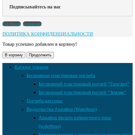
Подписывайтесь на нас
Facebook
Instagram
ПОЛИТИКА КОНФИДЕНЦИАЛЬНОСТИ
Товар успешно добавлен в корзину!
В корзину
Продолжить
Каталог товаров
Бесшовные пластиковые погреба
Бесшовный пластиковый погреб “Тингард”
Бесшовный пластиковый погреб “Земляк”
Погреба-кессоны
Водоочистка Аквафор (Waterboss)
Аквафор фильтр кабинетного типа
(waterboss)
Комплектующие к корпусам засыпного типа