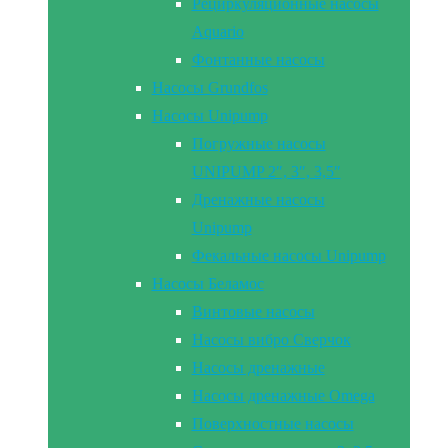
Рециркуляционные насосы
Aquario
Фонтанные насосы
Насосы Grundfos
Насосы Unipump
Погружные насосы
UNIPUMP 2″, 3″, 3,5″
Дренажные насосы
Unipump
Фекальные насосы Unipump
Насосы Беламос
Винтовые насосы
Насосы вибро Сверчок
Насосы дренажные
Насосы дренажные Omega
Поверхностные насосы