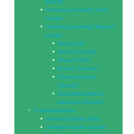
Классик”
Очистные сооружения “Топас”
(септик)
Очистные сооружения “Малахит”
(септик)
Малахит AIR
Малахит CLASSIC
Малахит NERO
Кессоны “Малахит”
Сепараторы жиров
“Малахит”
Пластиковые емкости-
накопители “Малахит”
Гидроаккумуляторы
Гидроаккумуляторы Reflex
Гидроаккумуляторы Unipump