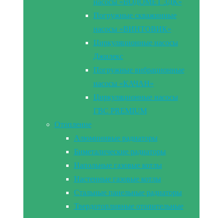
насосы «ВОДОМЕТ 3ДК»
Погружные скважинные
насосы «ВИНТОВИК»
Циркуляционные насосы
Джилекс
Погружные вибрационные
насосы «КАЧАН»
Циркуляционные насосы
ГВС PREMIUM
Отопление
Алюминивые радиаторы
Биметалические радиаторы
Напольные газовые котлы
Настенные газовые котлы
Стальные панельные радиаторы
Твердотопливные отопительные