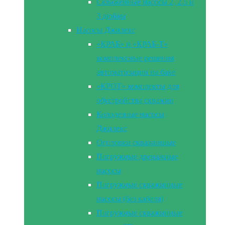
Скваженные насосы 2, 2.5 и
3 дюйма
Насосы Джилекс
«КРАБ» и «КРАБ-Т»
комплексные решения
автоматизации на баке
«КРОТ» комплекты для
обустройства скважин
Колодезные насосы
Джилекс
Оголовки скважинные
Погружные дренажные
насосы
Погружные скважинные
насосы (без кабеля)
Погружные скважинные