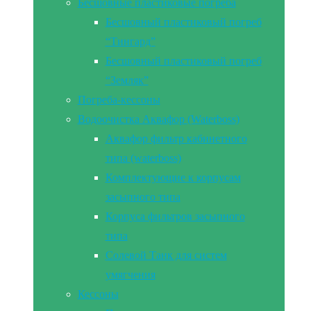
Бесшовные пластиковые погреба
Бесшовный пластиковый погреб
“Тингард”
Бесшовный пластиковый погреб
“Земляк”
Погреба-кессоны
Водоочистка Аквафор (Waterboss)
Аквафор фильтр кабинетного
типа (waterboss)
Комплектующие к корпусам
засыпного типа
Корпуса фильтров засыпного
типа
Солевой Танк для систем
умягчения
Кессоны