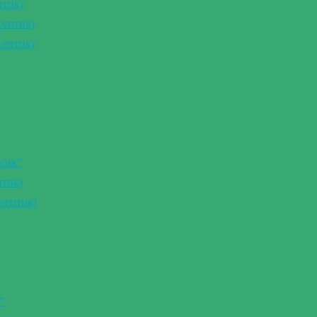
птик)
септик)
септик)
сик”
птик)
септик)
”