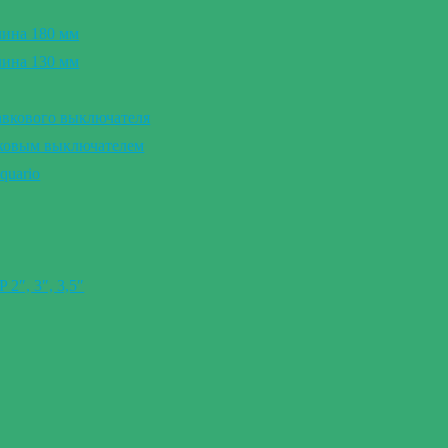
лина 180 мм
лина 130 мм
авкового выключателя
вковым выключателем
quario
″, 3″, 3,5″