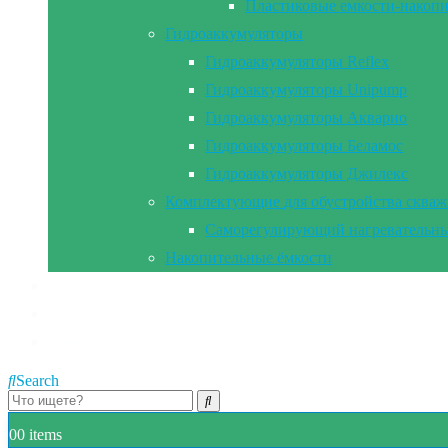
Пластиковые емкости-накоп
Гидроаккумуляторы
Гидроаккумуляторы Reflex
Гидроаккумуляторы Unipump
Гидроаккумуляторы Акварио
Гидроаккумуляторы Беламос
Гидроаккумуляторы Джилекс
Комплектующие для обустройства сква
Саморегулирующий нагревательны
Накопительные ёмкости
Главная
Документы
Контакты
Search
0
0 items