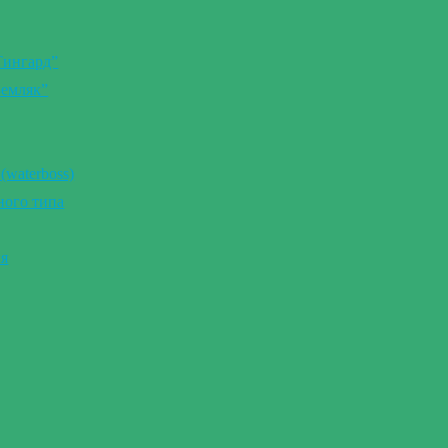
Тингард”
Земляк”
(waterboss)
ного типа
ия