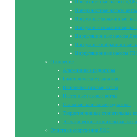
Поверхностные насосы «Д
Поверхностные насосы-а
Погружные скважинные на
Погружные скважинные н
Циркуляционные насосы Дж
Погружные вибрационные 
Циркуляционные насосы Г
Отопление
Алюминивые радиаторы
Биметалические радиаторы
Напольные газовые котлы
Настенные газовые котлы
Стальные панельные радиаторы
Твердотопливные отопительные к
Электрические отопительные котл
Очистные сооружения ЛОС