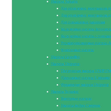
Насосы Aquario
Для отопления, монтажная д
Для отопления, монтажная д
Для повышения давления
Колодезные насосы без попл
Колодезные насосы с попла
Рециркуляционные насосы A
Фонтанные насосы
Насосы Grundfos
Насосы Unipump
Погружные насосы UNIPUMP 2
Дренажные насосы Unipump
Фекальные насосы Unipump
Насосы Беламос
Винтовые насосы
Насосы вибро Сверчок