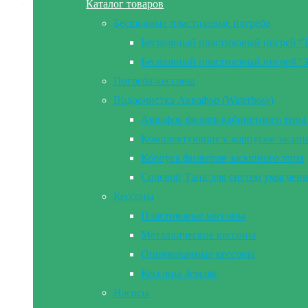
Каталог товаров
Бесшовные пластиковые погреба
Бесшовный пластиковый погреб “
Бесшовный пластиковый погреб “
Погреба-кессоны
Водоочистка Аквафор (Waterboss)
Аквафор фильтр кабинетного типа 
Комплектующие к корпусам засып
Корпуса фильтров засыпного типа
Солевой Танк для систем умягчен
Кессоны
Пластиковые кессоны
Металлические кессоны
Оцинкованные кессоны
Кессоны Земляк
Насосы