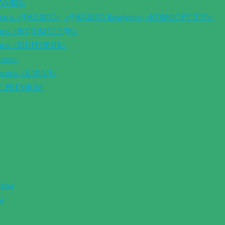
ЖАМБО»
втоматы «ДЖАМБО», «ДЖАМБО Комфорт», «КОМФОРТ ПРО»
сосы «ВОДОМЕТ 3ДК»
асосы «ВИНТОВИК»
илекс
насосы «КАЧАН»
ВС PREMIUM
отлы
ы