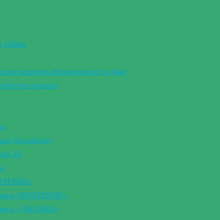
 3 дюйма
сные решения автоматизации на баке
тройства скважин
сы
ы (без кабеля)
осы 3D
сы
ИХРЕВИК»
томаты «ВИХРЕВИК»
томаты «ДЖАМБО»