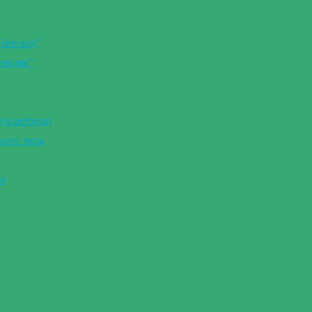
Тингард”
Земляк”
(waterboss)
ного типа
ия