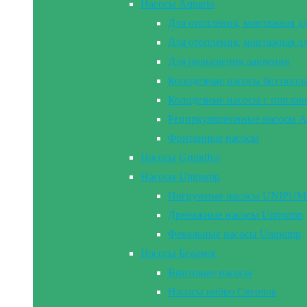
Насосы Aquario
Для отопления, монтажная д
Для отопления, монтажная д
Для повышения давления
Колодезные насосы без попл
Колодезные насосы с попла
Рециркуляционные насосы A
Фонтанные насосы
Насосы Grundfos
Насосы Unipump
Погружные насосы UNIPUMP 2
Дренажные насосы Unipump
Фекальные насосы Unipump
Насосы Беламос
Винтовые насосы
Насосы вибро Сверчок