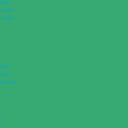
птик)
септик)
септик)
сик”
птик)
септик)
”