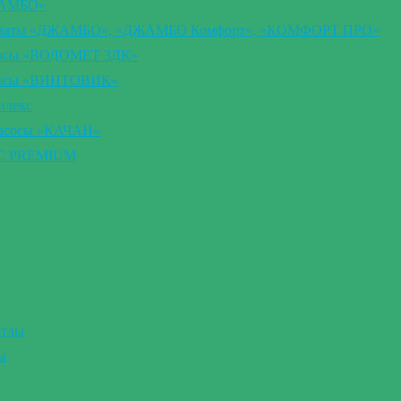
ЖАМБО»
втоматы «ДЖАМБО», «ДЖАМБО Комфорт», «КОМФОРТ ПРО»
сосы «ВОДОМЕТ 3ДК»
асосы «ВИНТОВИК»
илекс
насосы «КАЧАН»
ВС PREMIUM
отлы
ы