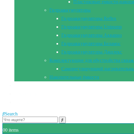
Пластиковые емкости-накоп
Гидроаккумуляторы
Гидроаккумуляторы Reflex
Гидроаккумуляторы Unipump
Гидроаккумуляторы Акварио
Гидроаккумуляторы Беламос
Гидроаккумуляторы Джилекс
Комплектующие для обустройства сква
Саморегулирующий нагревательны
Накопительные ёмкости
Главная
Документы
Контакты
Search
0
0 items