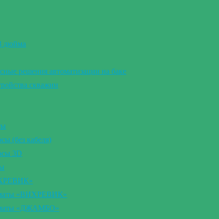
 3 дюйма
сные решения автоматизации на баке
тройства скважин
сы
ы (без кабеля)
осы 3D
сы
ИХРЕВИК»
томаты «ВИХРЕВИК»
томаты «ДЖАМБО»