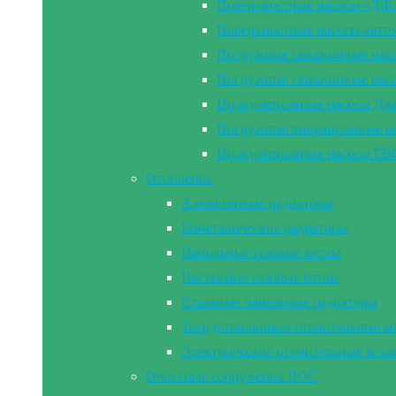
Поверхностные насосы «Д
Поверхностные насосы-а
Погружные скважинные на
Погружные скважинные н
Циркуляционные насосы Дж
Погружные вибрационные 
Циркуляционные насосы Г
Отопление
Алюминивые радиаторы
Биметалические радиаторы
Напольные газовые котлы
Настенные газовые котлы
Стальные панельные радиаторы
Твердотопливные отопительные к
Электрические отопительные котл
Очистные сооружения ЛОС