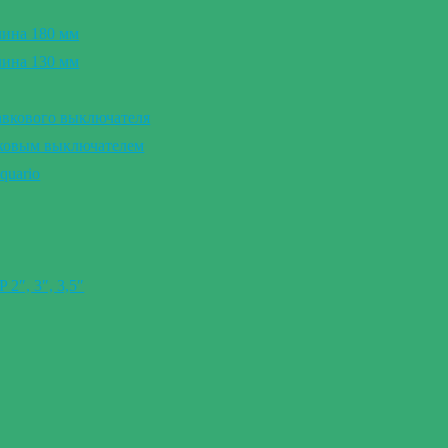
лина 180 мм
лина 130 мм
авкового выключателя
вковым выключателем
quario
″, 3″, 3,5″