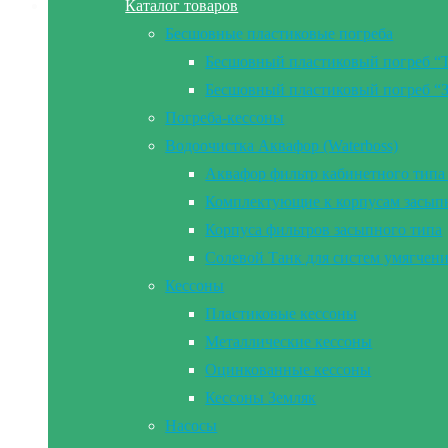
Каталог товаров
Бесшовные пластиковые погреба
Бесшовный пластиковый погреб “
Бесшовный пластиковый погреб “
Погреба-кессоны
Водоочистка Аквафор (Waterboss)
Аквафор фильтр кабинетного типа 
Комплектующие к корпусам засып
Корпуса фильтров засыпного типа
Солевой Танк для систем умягчен
Кессоны
Пластиковые кессоны
Металлические кессоны
Оцинкованные кессоны
Кессоны Земляк
Насосы