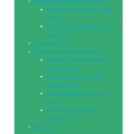
Бесшовные пластиковые погреба
Бесшовный пластиковый погреб
“Тингард”
Бесшовный пластиковый погреб
“Земляк”
Погреба-кессоны
Водоочистка Аквафор (Waterboss)
Аквафор фильтр кабинетного
типа (waterboss)
Комплектующие к корпусам
засыпного типа
Корпуса фильтров засыпного
типа
Солевой Танк для систем
умягчения
Кессоны