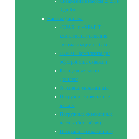
Скваженные насосы 2, 2.5 и
3 дюйма
Насосы Джилекс
«КРАБ» и «КРАБ-Т»
комплексные решения
автоматизации на баке
«КРОТ» комплекты для
обустройства скважин
Колодезные насосы
Джилекс
Оголовки скважинные
Погружные дренажные
насосы
Погружные скважинные
насосы (без кабеля)
Погружные скважинные