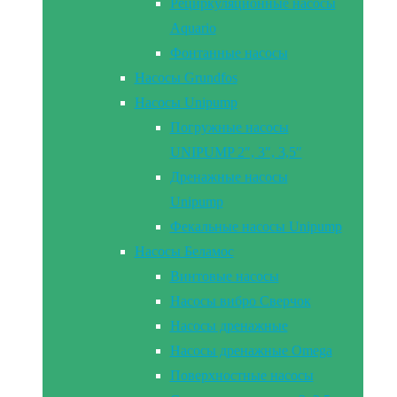
Рециркуляционные насосы
Aquario
Фонтанные насосы
Насосы Grundfos
Насосы Unipump
Погружные насосы
UNIPUMP 2″, 3″, 3,5″
Дренажные насосы
Unipump
Фекальные насосы Unipump
Насосы Беламос
Винтовые насосы
Насосы вибро Сверчок
Насосы дренажные
Насосы дренажные Omega
Поверхностные насосы