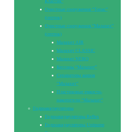
Классик”
Очистные сооружения “Топас”
(септик)
Очистные сооружения “Малахит”
(септик)
Малахит AIR
Малахит CLASSIC
Малахит NERO
Кессоны “Малахит”
Сепараторы жиров
“Малахит”
Пластиковые емкости-
накопители “Малахит”
Гидроаккумуляторы
Гидроаккумуляторы Reflex
Гидроаккумуляторы Unipump