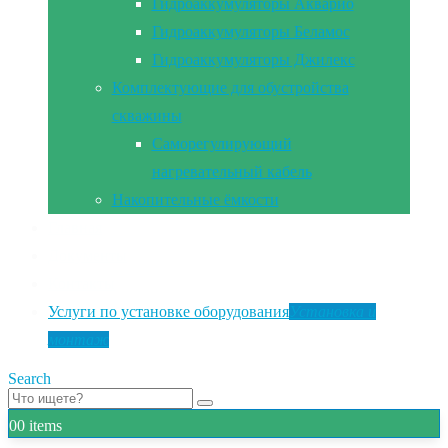
Гидроаккумуляторы Акварио
Гидроаккумуляторы Беламос
Гидроаккумуляторы Джилекс
Комплектующие для обустройства
скважины
Саморегулирующий
нагревательный кабель
Накопительные ёмкости
Главная
Документы
Контакты
Услуги по установке оборудования
Установка и
монтаж
Search
0
0 items