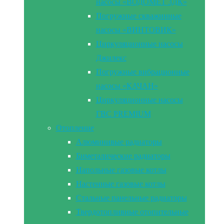
насосы «ВОДОМЕТ 3ДК»
Погружные скважинные
насосы «ВИНТОВИК»
Циркуляционные насосы
Джилекс
Погружные вибрационные
насосы «КАЧАН»
Циркуляционные насосы
ГВС PREMIUM
Отопление
Алюминивые радиаторы
Биметалические радиаторы
Напольные газовые котлы
Настенные газовые котлы
Стальные панельные радиаторы
Твердотопливные отопительные