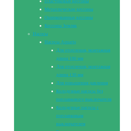
Пластиковые кессоны
Металлические кессоны
Оцинкованные кессоны
Кессоны Земляк
Насосы
Насосы Aquario
Для отопления, монтажная
длина 180 мм
Для отопления, монтажная
длина 130 мм
Для повышения давления
Колодезные насосы без
поплавкового выключателя
Колодезные насосы с
поплавковым
выключателем