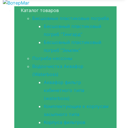
Каталог товаров
Бесшовные пластиковые погреба
Бесшовный пластиковый
погреб “Тингард”
Бесшовный пластиковый
погреб “Земляк”
Погреба-кессоны
Водоочистка Аквафор
(Waterboss)
Аквафор фильтр
кабинетного типа
(waterboss)
Комплектующие к корпусам
засыпного типа
Корпуса фильтров