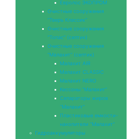
Евролос ЭКОПРОМ
Очистные сооружения
“Тверь Классик”
Очистные сооружения
“Топас” (септик)
Очистные сооружения
“Малахит” (септик)
Малахит AIR
Малахит CLASSIC
Малахит NERO
Кессоны “Малахит”
Сепараторы жиров
“Малахит”
Пластиковые емкости-
накопители “Малахит”
Гидроаккумуляторы