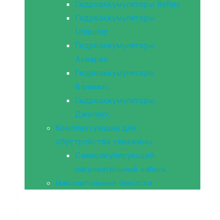
Гидроаккумуляторы Reflex
Гидроаккумуляторы
Unipump
Гидроаккумуляторы
Акварио
Гидроаккумуляторы
Беламос
Гидроаккумуляторы
Джилекс
Комплектующие для
обустройства скважины
Саморегулирующий
нагревательный кабель
Накопительные ёмкости
Главная
Документы