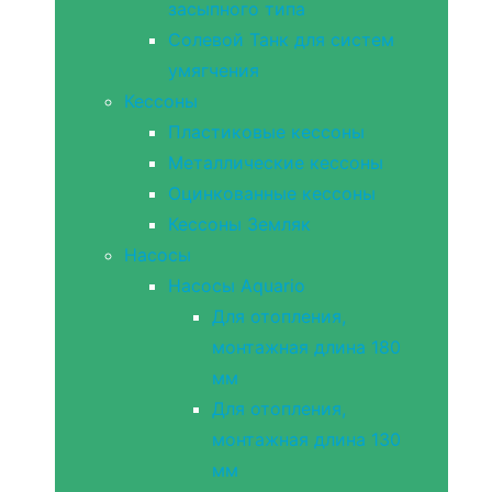
засыпного типа
Солевой Танк для систем
умягчения
Кессоны
Пластиковые кессоны
Металлические кессоны
Оцинкованные кессоны
Кессоны Земляк
Насосы
Насосы Aquario
Для отопления,
монтажная длина 180
мм
Для отопления,
монтажная длина 130
мм