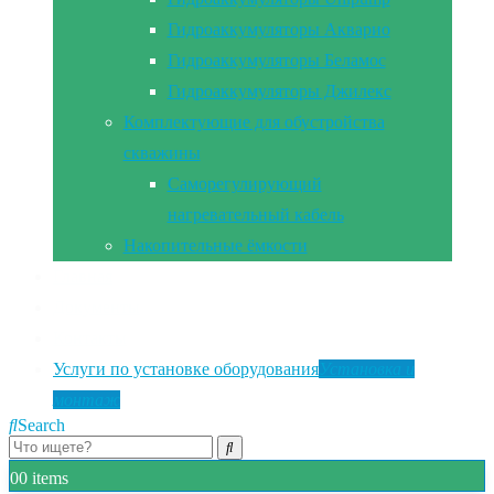
Гидроаккумуляторы Акварио
Гидроаккумуляторы Беламос
Гидроаккумуляторы Джилекс
Комплектующие для обустройства
скважины
Саморегулирующий
нагревательный кабель
Накопительные ёмкости
Главная
Документы
Контакты
Услуги по установке оборудования
Установка и
монтаж
Search
0
0 items