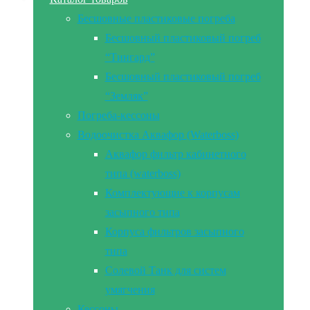
Бесшовные пластиковые погреба
Бесшовный пластиковый погреб
“Тингард”
Бесшовный пластиковый погреб
“Земляк”
Погреба-кессоны
Водоочистка Аквафор (Waterboss)
Аквафор фильтр кабинетного
типа (waterboss)
Комплектующие к корпусам
засыпного типа
Корпуса фильтров засыпного
типа
Солевой Танк для систем
умягчения
Кессоны