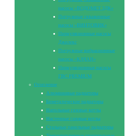
насосы «ВОДОМЕТ 3ДК»
Погружные скважинные
насосы «ВИНТОВИК»
Циркуляционные насосы
Джилекс
Погружные вибрационные
насосы «КАЧАН»
Циркуляционные насосы
ГВС PREMIUM
Отопление
Алюминивые радиаторы
Биметалические радиаторы
Напольные газовые котлы
Настенные газовые котлы
Стальные панельные радиаторы
Твердотопливные отопительные