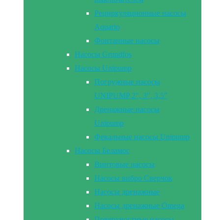
Рециркуляционные насосы
Aquario
Фонтанные насосы
Насосы Grundfos
Насосы Unipump
Погружные насосы
UNIPUMP 2″, 3″, 3,5″
Дренажные насосы
Unipump
Фекальные насосы Unipump
Насосы Беламос
Винтовые насосы
Насосы вибро Сверчок
Насосы дренажные
Насосы дренажные Omega
Поверхностные насосы