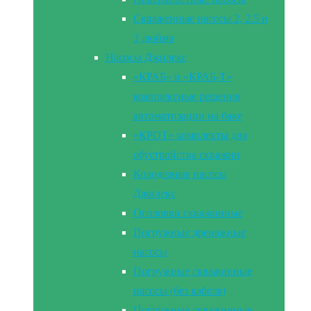
Скваженные насосы 2, 2.5 и
3 дюйма
Насосы Джилекс
«КРАБ» и «КРАБ-Т»
комплексные решения
автоматизации на баке
«КРОТ» комплекты для
обустройства скважин
Колодезные насосы
Джилекс
Оголовки скважинные
Погружные дренажные
насосы
Погружные скважинные
насосы (без кабеля)
Погружные скважинные