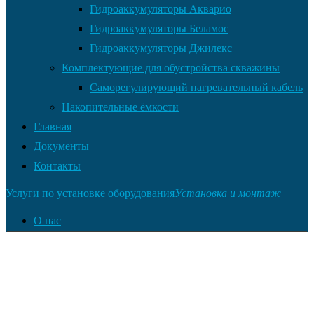
Гидроаккумуляторы Акварио
Гидроаккумуляторы Беламос
Гидроаккумуляторы Джилекс
Комплектующие для обустройства скважины
Саморегулирующий нагревательный кабель
Накопительные ёмкости
Главная
Документы
Контакты
Услуги по установке оборудования
Установка и монтаж
О нас
Оплата товара
Доставка товара
Возврат и обмен
Полезная информация