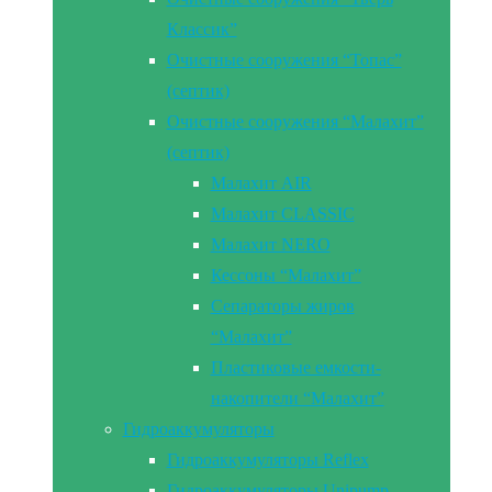
Классик”
Очистные сооружения “Топас”
(септик)
Очистные сооружения “Малахит”
(септик)
Малахит AIR
Малахит CLASSIC
Малахит NERO
Кессоны “Малахит”
Сепараторы жиров
“Малахит”
Пластиковые емкости-
накопители “Малахит”
Гидроаккумуляторы
Гидроаккумуляторы Reflex
Гидроаккумуляторы Unipump