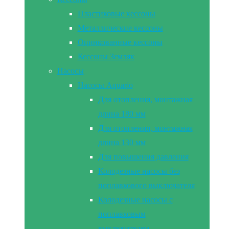
Пластиковые кессоны
Металлические кессоны
Оцинкованные кессоны
Кессоны Земляк
Насосы
Насосы Aquario
Для отопления, монтажная
длина 180 мм
Для отопления, монтажная
длина 130 мм
Для повышения давления
Колодезные насосы без
поплавкового выключателя
Колодезные насосы с
поплавковым
выключателем