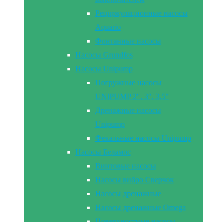
Рециркуляционные насосы
Aquario
Фонтанные насосы
Насосы Grundfos
Насосы Unipump
Погружные насосы
UNIPUMP 2″, 3″, 3,5″
Дренажные насосы
Unipump
Фекальные насосы Unipump
Насосы Беламос
Винтовые насосы
Насосы вибро Сверчок
Насосы дренажные
Насосы дренажные Omega
Поверхностные насосы