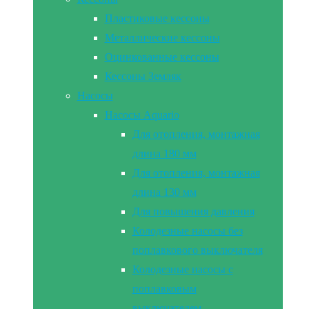
Пластиковые кессоны
Металлические кессоны
Оцинкованные кессоны
Кессоны Земляк
Насосы
Насосы Aquario
Для отопления, монтажная
длина 180 мм
Для отопления, монтажная
длина 130 мм
Для повышения давления
Колодезные насосы без
поплавкового выключателя
Колодезные насосы с
поплавковым
выключателем