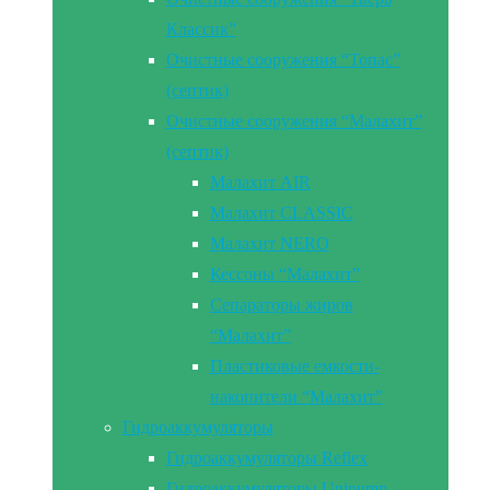
Классик”
Очистные сооружения “Топас”
(септик)
Очистные сооружения “Малахит”
(септик)
Малахит AIR
Малахит CLASSIC
Малахит NERO
Кессоны “Малахит”
Сепараторы жиров
“Малахит”
Пластиковые емкости-
накопители “Малахит”
Гидроаккумуляторы
Гидроаккумуляторы Reflex
Гидроаккумуляторы Unipump