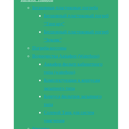
Бесшовные пластиковые погреба
Бесшовный пластиковый погреб
“Тингард”
Бесшовный пластиковый погреб
“Земляк”
Погреба-кессоны
Водоочистка Аквафор (Waterboss)
Аквафор фильтр кабинетного
типа (waterboss)
Комплектующие к корпусам
засыпного типа
Корпуса фильтров засыпного
типа
Солевой Танк для систем
умягчения
Кессоны