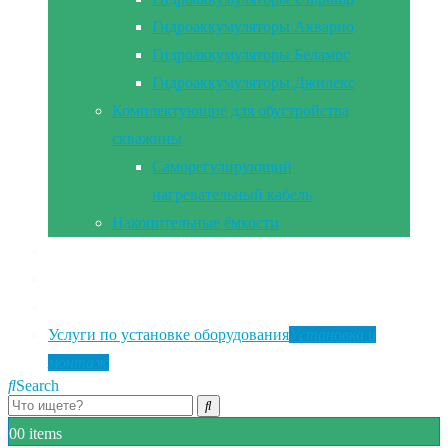
Гидроаккумуляторы Акварио
Гидроаккумуляторы Беламос
Гидроаккумуляторы Джилекс
Комплектующие для обустройства
скважины
Саморегулирующий
нагревательный кабель
Накопительные ёмкости
Главная
Документы
Контакты
Услуги по установке оборудования
Установка и
монтаж
Search
0
0 items