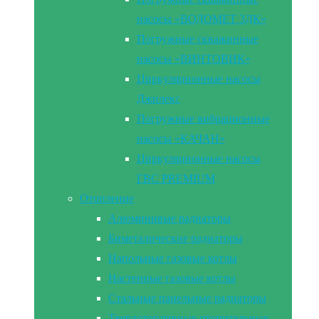
насосы «ВОДОМЕТ 3ДК»
Погружные скважинные
насосы «ВИНТОВИК»
Циркуляционные насосы
Джилекс
Погружные вибрационные
насосы «КАЧАН»
Циркуляционные насосы
ГВС PREMIUM
Отопление
Алюминивые радиаторы
Биметалические радиаторы
Напольные газовые котлы
Настенные газовые котлы
Стальные панельные радиаторы
Твердотопливные отопительные