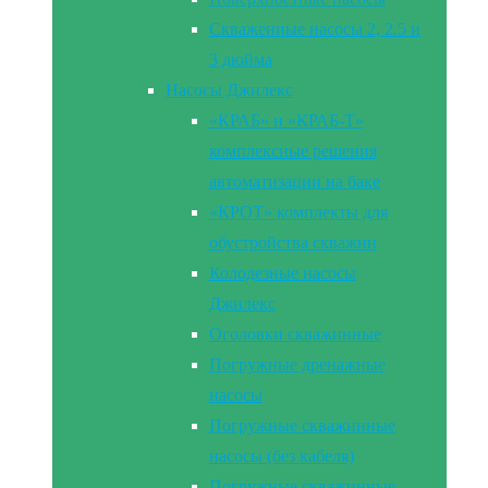
Скваженные насосы 2, 2.5 и
3 дюйма
Насосы Джилекс
«КРАБ» и «КРАБ-Т»
комплексные решения
автоматизации на баке
«КРОТ» комплекты для
обустройства скважин
Колодезные насосы
Джилекс
Оголовки скважинные
Погружные дренажные
насосы
Погружные скважинные
насосы (без кабеля)
Погружные скважинные