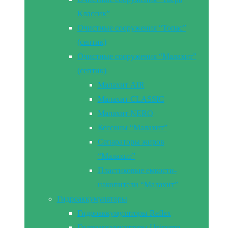
Классик”
Очистные сооружения “Топас”
(септик)
Очистные сооружения “Малахит”
(септик)
Малахит AIR
Малахит CLASSIC
Малахит NERO
Кессоны “Малахит”
Сепараторы жиров
“Малахит”
Пластиковые емкости-
накопители “Малахит”
Гидроаккумуляторы
Гидроаккумуляторы Reflex
Гидроаккумуляторы Unipump