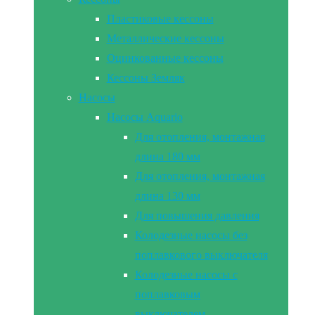
Пластиковые кессоны
Металлические кессоны
Оцинкованные кессоны
Кессоны Земляк
Насосы
Насосы Aquario
Для отопления, монтажная
длина 180 мм
Для отопления, монтажная
длина 130 мм
Для повышения давления
Колодезные насосы без
поплавкового выключателя
Колодезные насосы с
поплавковым
выключателем