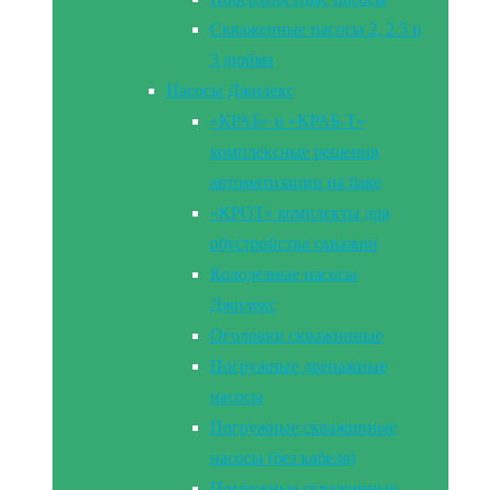
Скваженные насосы 2, 2.5 и
3 дюйма
Насосы Джилекс
«КРАБ» и «КРАБ-Т»
комплексные решения
автоматизации на баке
«КРОТ» комплекты для
обустройства скважин
Колодезные насосы
Джилекс
Оголовки скважинные
Погружные дренажные
насосы
Погружные скважинные
насосы (без кабеля)
Погружные скважинные