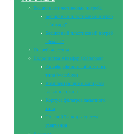
Бесшовные пластиковые погреба
Бесшовный пластиковый погреб
“Тингард”
Бесшовный пластиковый погреб
“Земляк”
Погреба-кессоны
Водоочистка Аквафор (Waterboss)
Аквафор фильтр кабинетного
типа (waterboss)
Комплектующие к корпусам
засыпного типа
Корпуса фильтров засыпного
типа
Солевой Танк для систем
умягчения
Кессоны