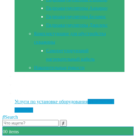
Гидроаккумуляторы Акварио
Гидроаккумуляторы Беламос
Гидроаккумуляторы Джилекс
Комплектующие для обустройства
скважины
Саморегулирующий
нагревательный кабель
Накопительные ёмкости
Главная
Документы
Контакты
Услуги по установке оборудования
Установка и
монтаж
Search
0
0 items