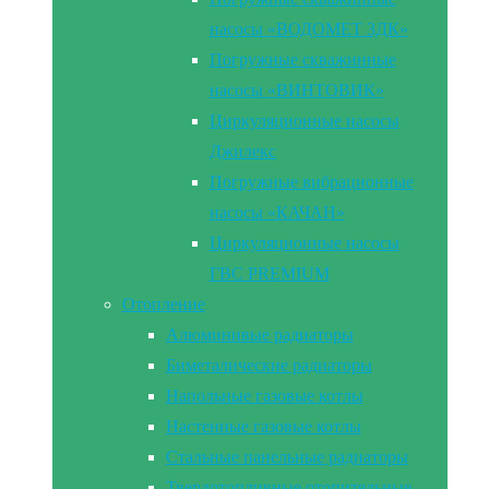
насосы «ВОДОМЕТ 3ДК»
Погружные скважинные
насосы «ВИНТОВИК»
Циркуляционные насосы
Джилекс
Погружные вибрационные
насосы «КАЧАН»
Циркуляционные насосы
ГВС PREMIUM
Отопление
Алюминивые радиаторы
Биметалические радиаторы
Напольные газовые котлы
Настенные газовые котлы
Стальные панельные радиаторы
Твердотопливные отопительные