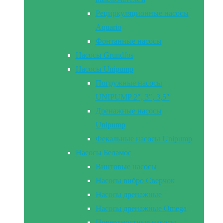
Рециркуляционные насосы
Aquario
Фонтанные насосы
Насосы Grundfos
Насосы Unipump
Погружные насосы
UNIPUMP 2″, 3″, 3,5″
Дренажные насосы
Unipump
Фекальные насосы Unipump
Насосы Беламос
Винтовые насосы
Насосы вибро Сверчок
Насосы дренажные
Насосы дренажные Omega
Поверхностные насосы