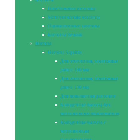
Пластиковые кессоны
Металлические кессоны
Оцинкованные кессоны
Кессоны Земляк
Насосы
Насосы Aquario
Для отопления, монтажная
длина 180 мм
Для отопления, монтажная
длина 130 мм
Для повышения давления
Колодезные насосы без
поплавкового выключателя
Колодезные насосы с
поплавковым
выключателем