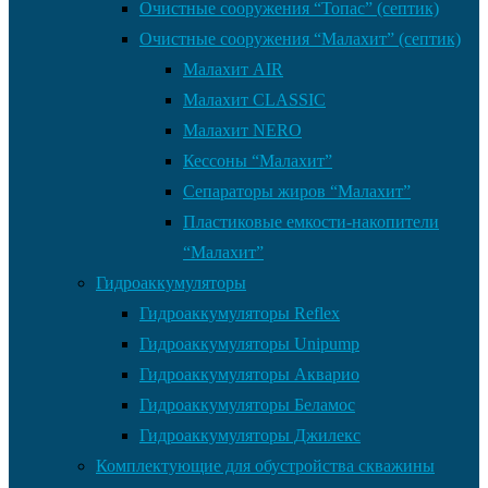
Очистные сооружения “Топас” (септик)
Очистные сооружения “Малахит” (септик)
Малахит AIR
Малахит CLASSIC
Малахит NERO
Кессоны “Малахит”
Сепараторы жиров “Малахит”
Пластиковые емкости-накопители
“Малахит”
Гидроаккумуляторы
Гидроаккумуляторы Reflex
Гидроаккумуляторы Unipump
Гидроаккумуляторы Акварио
Гидроаккумуляторы Беламос
Гидроаккумуляторы Джилекс
Комплектующие для обустройства скважины