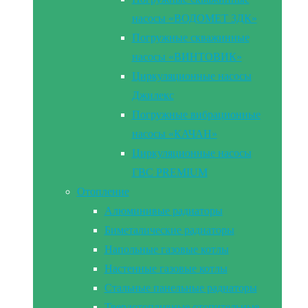
насосы «ВОДОМЕТ 3ДК»
Погружные скважинные
насосы «ВИНТОВИК»
Циркуляционные насосы
Джилекс
Погружные вибрационные
насосы «КАЧАН»
Циркуляционные насосы
ГВС PREMIUM
Отопление
Алюминивые радиаторы
Биметалические радиаторы
Напольные газовые котлы
Настенные газовые котлы
Стальные панельные радиаторы
Твердотопливные отопительные