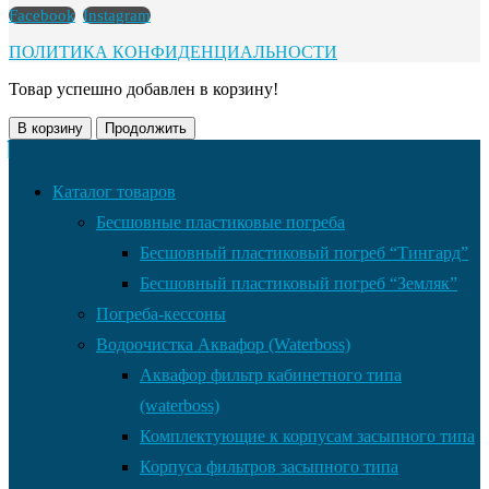
Facebook
Instagram
ПОЛИТИКА КОНФИДЕНЦИАЛЬНОСТИ
Товар успешно добавлен в корзину!
В корзину
Продолжить
Каталог товаров
Бесшовные пластиковые погреба
Бесшовный пластиковый погреб “Тингард”
Бесшовный пластиковый погреб “Земляк”
Погреба-кессоны
Водоочистка Аквафор (Waterboss)
Аквафор фильтр кабинетного типа
(waterboss)
Комплектующие к корпусам засыпного типа
Корпуса фильтров засыпного типа