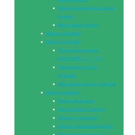
Рециркуляционные насосы
Aquario
Фонтанные насосы
Насосы Grundfos
Насосы Unipump
Погружные насосы
UNIPUMP 2″, 3″, 3,5″
Дренажные насосы
Unipump
Фекальные насосы Unipump
Насосы Беламос
Винтовые насосы
Насосы вибро Сверчок
Насосы дренажные
Насосы дренажные Omega
Поверхностные насосы