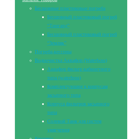
Бесшовные пластиковые погреба
Бесшовный пластиковый погреб
“Тингард”
Бесшовный пластиковый погреб
“Земляк”
Погреба-кессоны
Водоочистка Аквафор (Waterboss)
Аквафор фильтр кабинетного
типа (waterboss)
Комплектующие к корпусам
засыпного типа
Корпуса фильтров засыпного
типа
Солевой Танк для систем
умягчения
Кессоны