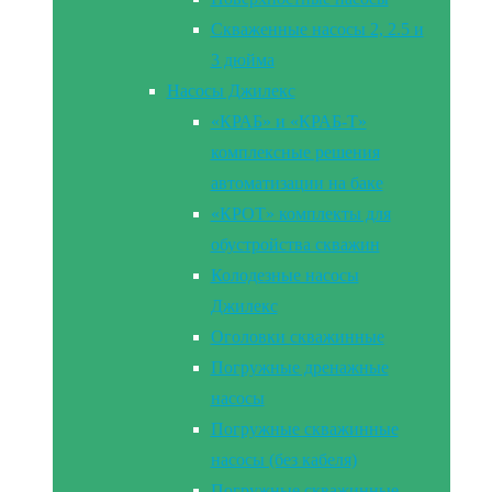
Скваженные насосы 2, 2.5 и
3 дюйма
Насосы Джилекс
«КРАБ» и «КРАБ-Т»
комплексные решения
автоматизации на баке
«КРОТ» комплекты для
обустройства скважин
Колодезные насосы
Джилекс
Оголовки скважинные
Погружные дренажные
насосы
Погружные скважинные
насосы (без кабеля)
Погружные скважинные