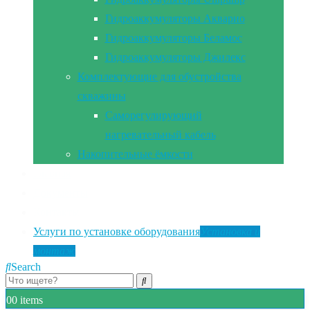
Гидроаккумуляторы Акварио
Гидроаккумуляторы Беламос
Гидроаккумуляторы Джилекс
Комплектующие для обустройства
скважины
Саморегулирующий
нагревательный кабель
Накопительные ёмкости
Главная
Документы
Контакты
Услуги по установке оборудования
Установка и
монтаж
Search
0
0 items