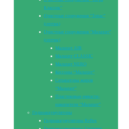
Классик”
Очистные сооружения “Топас”
(септик)
Очистные сооружения “Малахит”
(септик)
Малахит AIR
Малахит CLASSIC
Малахит NERO
Кессоны “Малахит”
Сепараторы жиров
“Малахит”
Пластиковые емкости-
накопители “Малахит”
Гидроаккумуляторы
Гидроаккумуляторы Reflex
Гидроаккумуляторы Unipump