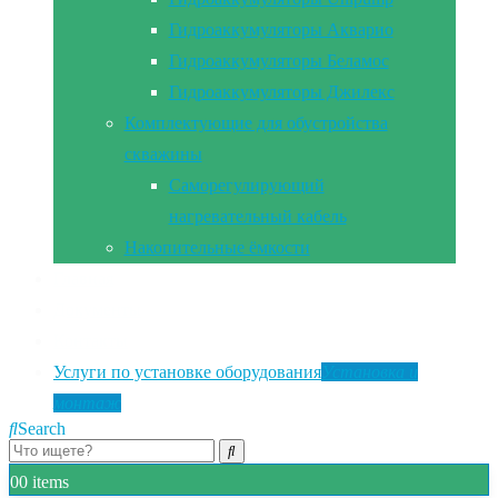
Гидроаккумуляторы Акварио
Гидроаккумуляторы Беламос
Гидроаккумуляторы Джилекс
Комплектующие для обустройства
скважины
Саморегулирующий
нагревательный кабель
Накопительные ёмкости
Главная
Документы
Контакты
Услуги по установке оборудования
Установка и
монтаж
Search
0
0 items