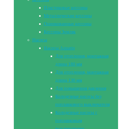
Пластиковые кессоны
Металлические кессоны
Оцинкованные кессоны
Кессоны Земляк
Насосы
Насосы Aquario
Для отопления, монтажная
длина 180 мм
Для отопления, монтажная
длина 130 мм
Для повышения давления
Колодезные насосы без
поплавкового выключателя
Колодезные насосы с
поплавковым
выключателем