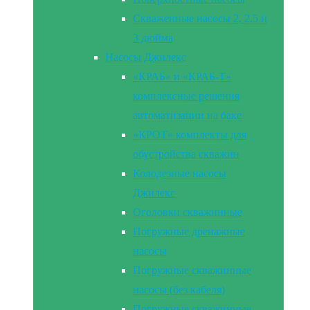
Скваженные насосы 2, 2.5 и
3 дюйма
Насосы Джилекс
«КРАБ» и «КРАБ-Т»
комплексные решения
автоматизации на баке
«КРОТ» комплекты для
обустройства скважин
Колодезные насосы
Джилекс
Оголовки скважинные
Погружные дренажные
насосы
Погружные скважинные
насосы (без кабеля)
Погружные скважинные