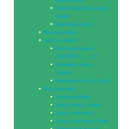
Рециркуляционные насосы
Aquario
Фонтанные насосы
Насосы Grundfos
Насосы Unipump
Погружные насосы
UNIPUMP 2″, 3″, 3,5″
Дренажные насосы
Unipump
Фекальные насосы Unipump
Насосы Беламос
Винтовые насосы
Насосы вибро Сверчок
Насосы дренажные
Насосы дренажные Omega
Поверхностные насосы