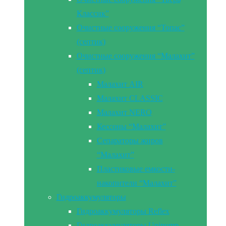
Классик”
Очистные сооружения “Топас”
(септик)
Очистные сооружения “Малахит”
(септик)
Малахит AIR
Малахит CLASSIC
Малахит NERO
Кессоны “Малахит”
Сепараторы жиров
“Малахит”
Пластиковые емкости-
накопители “Малахит”
Гидроаккумуляторы
Гидроаккумуляторы Reflex
Гидроаккумуляторы Unipump