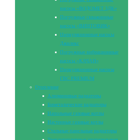
насосы «ВОДОМЕТ 3ДК»
Погружные скважинные
насосы «ВИНТОВИК»
Циркуляционные насосы
Джилекс
Погружные вибрационные
насосы «КАЧАН»
Циркуляционные насосы
ГВС PREMIUM
Отопление
Алюминивые радиаторы
Биметалические радиаторы
Напольные газовые котлы
Настенные газовые котлы
Стальные панельные радиаторы
Твердотопливные отопительные