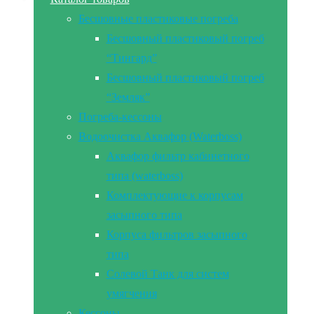
Бесшовные пластиковые погреба
Бесшовный пластиковый погреб
“Тингард”
Бесшовный пластиковый погреб
“Земляк”
Погреба-кессоны
Водоочистка Аквафор (Waterboss)
Аквафор фильтр кабинетного
типа (waterboss)
Комплектующие к корпусам
засыпного типа
Корпуса фильтров засыпного
типа
Солевой Танк для систем
умягчения
Кессоны