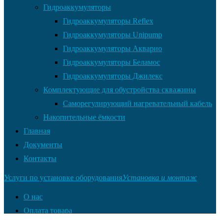
Гидроаккумуляторы
Гидроаккумуляторы Reflex
Гидроаккумуляторы Unipump
Гидроаккумуляторы Акварио
Гидроаккумуляторы Беламос
Гидроаккумуляторы Джилекс
Комплектующие для обустройства скважины
Саморегулирующий нагревательный кабель
Накопительные ёмкости
Главная
Документы
Контакты
Услуги по установке оборудования
Установка и монтаж
О нас
Оплата товара