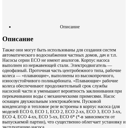
Описание
Описание
Также они могут быть использованы для создания систем
автоматического водоснабжения частных домов, дач и т.п.
Насосы серии ЕСО не имеют аналогов. Корпус насоса
выполнен из нержавеющей стали. Электродвигатель —
однофазный. Проточная часть центробежного типа, рабочие
колеса — «плавающие», выполнены из высокопрочного,
износоустойчивого поликарбоната. «Плавающие» рабочие
колеса обеспечивают продолжительный срок службы
насосной части и уменьшают вероятность заклинивания при
перекачивании воды с механическими примесями. Насос
оснащен двухжильным электрокабелем. Пусковой
конденсатор и тепловое реле встроены в корпус насоса (для
моделей ECO 0, ECO 1, ECO 2, ECO 2-xx, ECO 3, ECO 3-xx,
ECO 4, ECO 4-xx, ECO 5-xx, ECO 6* (*-в зависимости от
выпускаемой партии), что существенно облегчает установку и
эксплуатацию насоса.