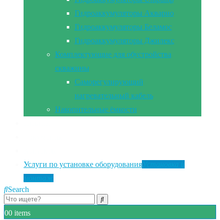
Гидроаккумуляторы Акварио
Гидроаккумуляторы Беламос
Гидроаккумуляторы Джилекс
Комплектующие для обустройства
скважины
Саморегулирующий
нагревательный кабель
Накопительные ёмкости
Главная
Документы
Контакты
Услуги по установке оборудования
Установка и
монтаж
Search
0
0 items