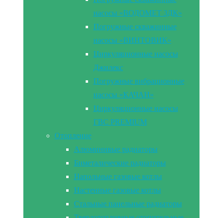
насосы «ВОДОМЕТ 3ДК»
Погружные скважинные
насосы «ВИНТОВИК»
Циркуляционные насосы
Джилекс
Погружные вибрационные
насосы «КАЧАН»
Циркуляционные насосы
ГВС PREMIUM
Отопление
Алюминивые радиаторы
Биметалические радиаторы
Напольные газовые котлы
Настенные газовые котлы
Стальные панельные радиаторы
Твердотопливные отопительные