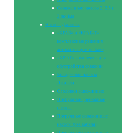
Скваженные насосы 2, 2.5 и
3 дюйма
Насосы Джилекс
«КРАБ» и «КРАБ-Т»
комплексные решения
автоматизации на баке
«КРОТ» комплекты для
обустройства скважин
Колодезные насосы
Джилекс
Оголовки скважинные
Погружные дренажные
насосы
Погружные скважинные
насосы (без кабеля)
Погружные скважинные