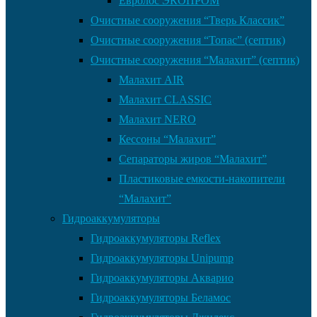
Евролос ЭКОПРОМ
Очистные сооружения “Тверь Классик”
Очистные сооружения “Топас” (септик)
Очистные сооружения “Малахит” (септик)
Малахит AIR
Малахит CLASSIC
Малахит NERO
Кессоны “Малахит”
Сепараторы жиров “Малахит”
Пластиковые емкости-накопители
“Малахит”
Гидроаккумуляторы
Гидроаккумуляторы Reflex
Гидроаккумуляторы Unipump
Гидроаккумуляторы Акварио
Гидроаккумуляторы Беламос