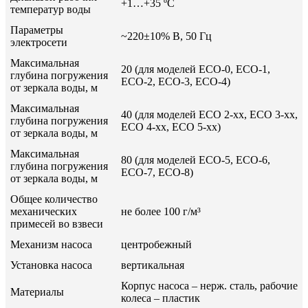
+1…+35 ºС
температур воды
Параметры
~220±10% В, 50 Гц
электросети
Максимальная
20 (для моделей ECO-0, ECO-1,
глубина погружения
ECO-2, ECO-3, ECO-4)
от зеркала воды, м
Максимальная
40 (для моделей ECO 2-xx, ECO 3-xx,
глубина погружения
ECO 4-xx, ECO 5-xx)
от зеркала воды, м
Максимальная
80 (для моделей ECO-5, ECO-6,
глубина погружения
ECO-7, ECO-8)
от зеркала воды, м
Общее количество
механических
не более 100 г/м³
примесей во взвеси
Механизм насоса
центробежный
Установка насоса
вертикальная
Корпус насоса – нерж. сталь, рабочие
Материалы
колеса – пластик