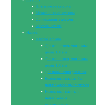
Пластиковые кессоны
Металлические кессоны
Оцинкованные кессоны
Кессоны Земляк
Насосы
Насосы Aquario
Для отопления, монтажная
длина 180 мм
Для отопления, монтажная
длина 130 мм
Для повышения давления
Колодезные насосы без
поплавкового выключателя
Колодезные насосы с
поплавковым
выключателем