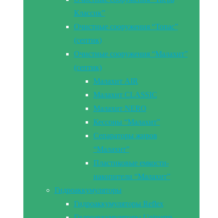
Классик”
Очистные сооружения “Топас”
(септик)
Очистные сооружения “Малахит”
(септик)
Малахит AIR
Малахит CLASSIC
Малахит NERO
Кессоны “Малахит”
Сепараторы жиров
“Малахит”
Пластиковые емкости-
накопители “Малахит”
Гидроаккумуляторы
Гидроаккумуляторы Reflex
Гидроаккумуляторы Unipump