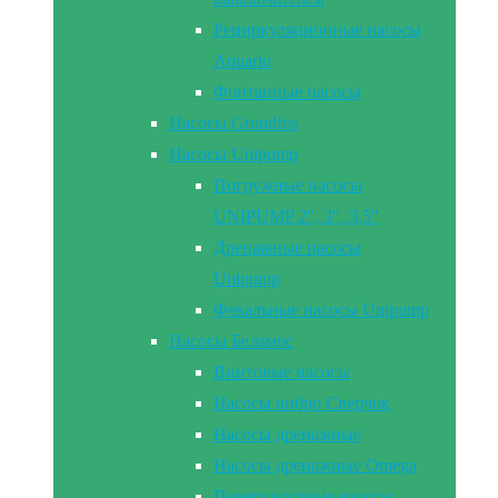
Рециркуляционные насосы
Aquario
Фонтанные насосы
Насосы Grundfos
Насосы Unipump
Погружные насосы
UNIPUMP 2″, 3″, 3,5″
Дренажные насосы
Unipump
Фекальные насосы Unipump
Насосы Беламос
Винтовые насосы
Насосы вибро Сверчок
Насосы дренажные
Насосы дренажные Omega
Поверхностные насосы