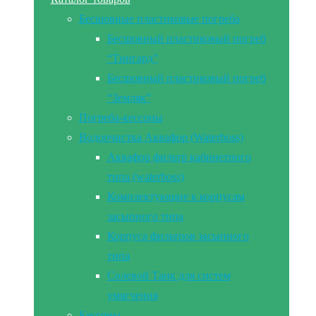
Бесшовные пластиковые погреба
Бесшовный пластиковый погреб
“Тингард”
Бесшовный пластиковый погреб
“Земляк”
Погреба-кессоны
Водоочистка Аквафор (Waterboss)
Аквафор фильтр кабинетного
типа (waterboss)
Комплектующие к корпусам
засыпного типа
Корпуса фильтров засыпного
типа
Солевой Танк для систем
умягчения
Кессоны