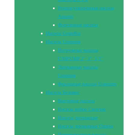
Рециркуляционные насосы
Aquario
Фонтанные насосы
Насосы Grundfos
Насосы Unipump
Погружные насосы
UNIPUMP 2″, 3″, 3,5″
Дренажные насосы
Unipump
Фекальные насосы Unipump
Насосы Беламос
Винтовые насосы
Насосы вибро Сверчок
Насосы дренажные
Насосы дренажные Omega
Поверхностные насосы