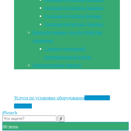
Гидроаккумуляторы Акварио
Гидроаккумуляторы Беламос
Гидроаккумуляторы Джилекс
Комплектующие для обустройства
скважины
Саморегулирующий
нагревательный кабель
Накопительные ёмкости
Главная
Документы
Контакты
Услуги по установке оборудования
Установка и
монтаж
Search
0
0 items