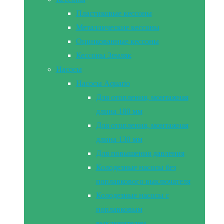
Пластиковые кессоны
Металлические кессоны
Оцинкованные кессоны
Кессоны Земляк
Насосы
Насосы Aquario
Для отопления, монтажная
длина 180 мм
Для отопления, монтажная
длина 130 мм
Для повышения давления
Колодезные насосы без
поплавкового выключателя
Колодезные насосы с
поплавковым
выключателем