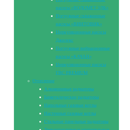
насосы «ВОДОМЕТ 3ДК»
Погружные скважинные
насосы «ВИНТОВИК»
Циркуляционные насосы
Джилекс
Погружные вибрационные
насосы «КАЧАН»
Циркуляционные насосы
ГВС PREMIUM
Отопление
Алюминивые радиаторы
Биметалические радиаторы
Напольные газовые котлы
Настенные газовые котлы
Стальные панельные радиаторы
Твердотопливные отопительные