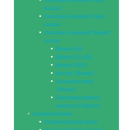
Классик”
Очистные сооружения “Топас”
(септик)
Очистные сооружения “Малахит”
(септик)
Малахит AIR
Малахит CLASSIC
Малахит NERO
Кессоны “Малахит”
Сепараторы жиров
“Малахит”
Пластиковые емкости-
накопители “Малахит”
Гидроаккумуляторы
Гидроаккумуляторы Reflex
Гидроаккумуляторы Unipump