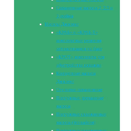
Скваженные насосы 2, 2.5 и
3 дюйма
Насосы Джилекс
«КРАБ» и «КРАБ-Т»
комплексные решения
автоматизации на баке
«КРОТ» комплекты для
обустройства скважин
Колодезные насосы
Джилекс
Оголовки скважинные
Погружные дренажные
насосы
Погружные скважинные
насосы (без кабеля)
Погружные скважинные