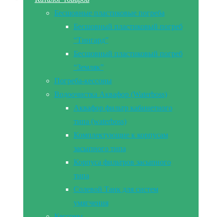
Бесшовные пластиковые погреба
Бесшовный пластиковый погреб
“Тингард”
Бесшовный пластиковый погреб
“Земляк”
Погреба-кессоны
Водоочистка Аквафор (Waterboss)
Аквафор фильтр кабинетного
типа (waterboss)
Комплектующие к корпусам
засыпного типа
Корпуса фильтров засыпного
типа
Солевой Танк для систем
умягчения
Кессоны