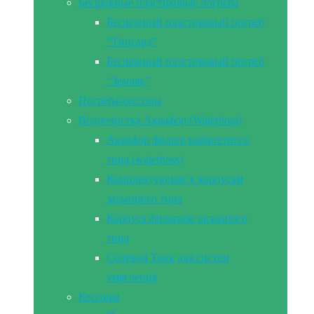
Бесшовные пластиковые погреба
Бесшовный пластиковый погреб
“Тингард”
Бесшовный пластиковый погреб
“Земляк”
Погреба-кессоны
Водоочистка Аквафор (Waterboss)
Аквафор фильтр кабинетного
типа (waterboss)
Комплектующие к корпусам
засыпного типа
Корпуса фильтров засыпного
типа
Солевой Танк для систем
умягчения
Кессоны