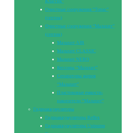
Классик”
Очистные сооружения “Топас”
(септик)
Очистные сооружения “Малахит”
(септик)
Малахит AIR
Малахит CLASSIC
Малахит NERO
Кессоны “Малахит”
Сепараторы жиров
“Малахит”
Пластиковые емкости-
накопители “Малахит”
Гидроаккумуляторы
Гидроаккумуляторы Reflex
Гидроаккумуляторы Unipump