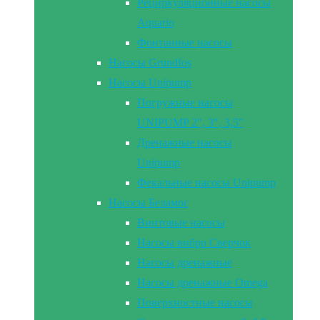
Рециркуляционные насосы
Aquario
Фонтанные насосы
Насосы Grundfos
Насосы Unipump
Погружные насосы
UNIPUMP 2″, 3″, 3,5″
Дренажные насосы
Unipump
Фекальные насосы Unipump
Насосы Беламос
Винтовые насосы
Насосы вибро Сверчок
Насосы дренажные
Насосы дренажные Omega
Поверхностные насосы