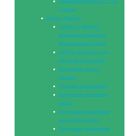
Скваженные насосы 2, 2.5 и
3 дюйма
Насосы Джилекс
«КРАБ» и «КРАБ-Т»
комплексные решения
автоматизации на баке
«КРОТ» комплекты для
обустройства скважин
Колодезные насосы
Джилекс
Оголовки скважинные
Погружные дренажные
насосы
Погружные скважинные
насосы (без кабеля)
Погружные скважинные