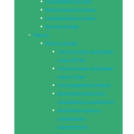
Пластиковые кессоны
Металлические кессоны
Оцинкованные кессоны
Кессоны Земляк
Насосы
Насосы Aquario
Для отопления, монтажная
длина 180 мм
Для отопления, монтажная
длина 130 мм
Для повышения давления
Колодезные насосы без
поплавкового выключателя
Колодезные насосы с
поплавковым
выключателем