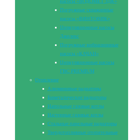
насосы «ВОДОМЕТ 3ДК»
Погружные скважинные
насосы «ВИНТОВИК»
Циркуляционные насосы
Джилекс
Погружные вибрационные
насосы «КАЧАН»
Циркуляционные насосы
ГВС PREMIUM
Отопление
Алюминивые радиаторы
Биметалические радиаторы
Напольные газовые котлы
Настенные газовые котлы
Стальные панельные радиаторы
Твердотопливные отопительные