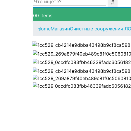
0
0 items
Home
Магазин
Очистные сооружения Л