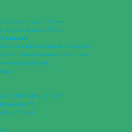
я, монтажная длина 180 мм
я, монтажная длина 130 мм
ия давления
асосы без поплавкового выключателя
асосы с поплавковым выключателем
нные насосы Aquario
асосы
сосы UNIPUMP 2″, 3″, 3,5″
асосы Unipump
асосы Unipump
сосы