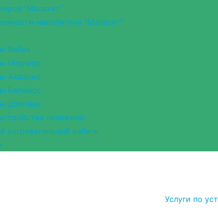
иров “Малахит”
емкости-накопители “Малахит”
ы Reflex
ы Unipump
ы Акварио
ы Беламос
ры Джилекс
устройства скважины
 нагревательный кабель
и
Услуги по ус