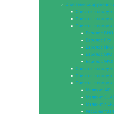
Очистные сооружения
Очистные сооружен
Очистные сооружен
Очистные сооружен
Евролос БИО
Евролос ГРУ
Евролос ПРО
Евролос ЭКО
Евролос ЭК
Очистные сооруже
Очистные сооружен
Очистные сооруже
Малахит AIR
Малахит CLA
Малахит NER
Кессоны “Мал