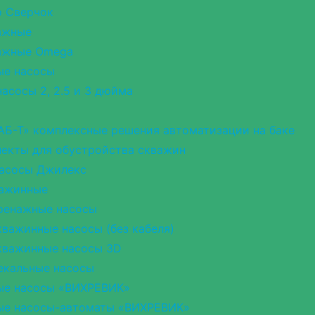
о Сверчок
ажные
ажные Omega
ые насосы
асосы 2, 2.5 и 3 дюйма
АБ-Т» комплексные решения автоматизации на баке
екты для обустройства скважин
насосы Джилекс
важинные
ренажные насосы
важинные насосы (без кабеля)
кважинные насосы 3D
екальные насосы
ые насосы «ВИХРЕВИК»
ые насосы-автоматы «ВИХРЕВИК»