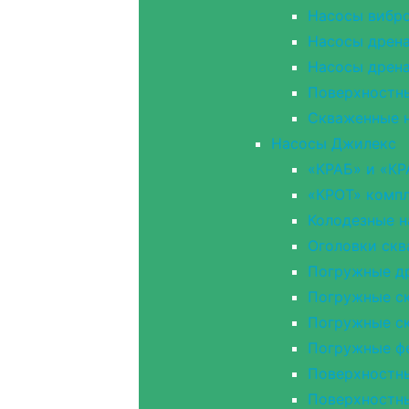
Насосы вибр
Насосы дрен
Насосы дрен
Поверхностн
Скваженные н
Насосы Джилекс
«КРАБ» и «КР
«КРОТ» компл
Колодезные 
Оголовки ск
Погружные д
Погружные ск
Погружные с
Погружные ф
Поверхностн
Поверхностн