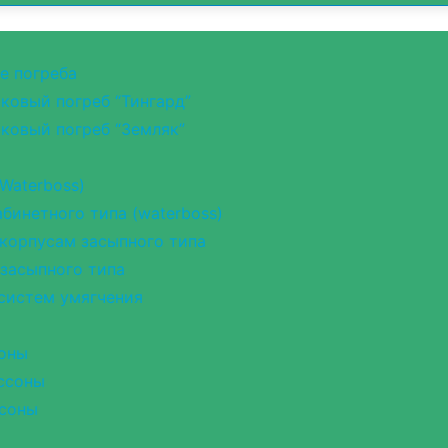
е погреба
ковый погреб “Тингард”
ковый погреб “Земляк”
Waterboss)
бинетного типа (waterboss)
корпусам засыпного типа
 засыпного типа
 систем умягчения
оны
ссоны
соны