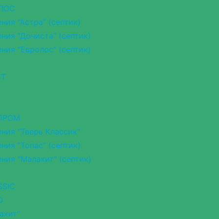
 ЛОС
ия “Астра” (септик)
ия “Дочиста” (септик)
ия “Евролос” (септик)
НТ
ОПРОМ
ния “Тверь Классик”
ия “Топас” (септик)
ния “Малахит” (септик)
SSIC
O
ахит”