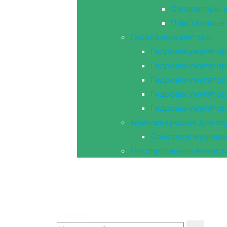
Сепараторы ж
Пластиковые 
Гидроаккумуляторы
Гидроаккумулятор
Гидроаккумулятор
Гидроаккумулятор
Гидроаккумулятор
Гидроаккумулято
Комплектующие для об
Саморегулирующий
Накопительные ёмкост
Главная
Документы
Контакты
Search