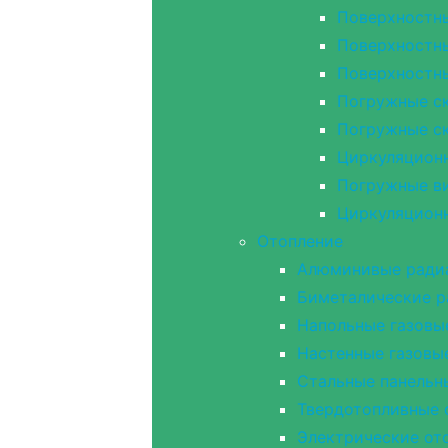
Поверхностн
Поверхностн
Поверхностн
Погружные с
Погружные с
Циркуляцион
Погружные в
Циркуляцион
Отопление
Алюминивые ради
Биметалические 
Напольные газовы
Настенные газовы
Стальные панельн
Твердотопливные 
Электрические от