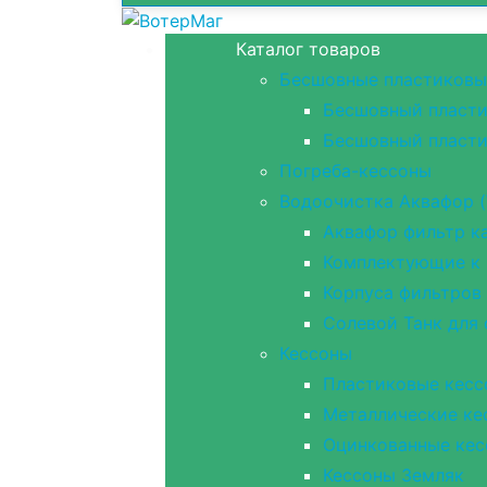
Каталог товаров
Бесшовные пластиковы
Бесшовный пласти
Бесшовный пласти
Погреба-кессоны
Водоочистка Аквафор (
Аквафор фильтр ка
Комплектующие к 
Корпуса фильтров
Солевой Танк для
Кессоны
Пластиковые кесс
Металлические ке
Оцинкованные кес
Кессоны Земляк