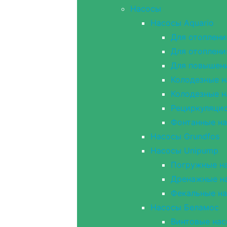
Насосы
Насосы Aquario
Для отоплени
Для отоплени
Для повышен
Колодезные н
Колодезные н
Рециркуляцио
Фонтанные н
Насосы Grundfos
Насосы Unipump
Погружные на
Дренажные н
Фекальные н
Насосы Беламос
Винтовые на