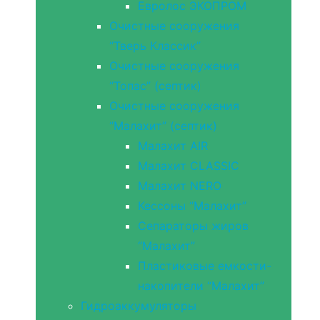
Евролос ЭКОПРОМ
Очистные сооружения
“Тверь Классик”
Очистные сооружения
“Топас” (септик)
Очистные сооружения
“Малахит” (септик)
Малахит AIR
Малахит CLASSIC
Малахит NERO
Кессоны “Малахит”
Сепараторы жиров
“Малахит”
Пластиковые емкости-
накопители “Малахит”
Гидроаккумуляторы