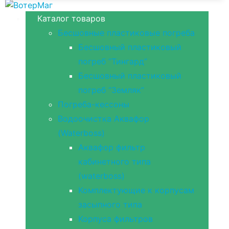
Каталог товаров
Бесшовные пластиковые погреба
Бесшовный пластиковый
погреб “Тингард”
Бесшовный пластиковый
погреб “Земляк”
Погреба-кессоны
Водоочистка Аквафор
(Waterboss)
Аквафор фильтр
кабинетного типа
(waterboss)
Комплектующие к корпусам
засыпного типа
Корпуса фильтров