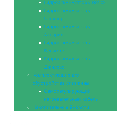
Гидроаккумуляторы Reflex
Гидроаккумуляторы
Unipump
Гидроаккумуляторы
Акварио
Гидроаккумуляторы
Беламос
Гидроаккумуляторы
Джилекс
Комплектующие для
обустройства скважины
Саморегулирующий
нагревательный кабель
Накопительные ёмкости
Главная
Документы