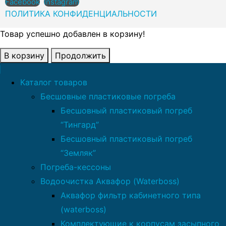
Facebook
Instagram
ПОЛИТИКА КОНФИДЕНЦИАЛЬНОСТИ
Товар успешно добавлен в корзину!
В корзину
Продолжить
Каталог товаров
Бесшовные пластиковые погреба
Бесшовный пластиковый погреб
“Тингард”
Бесшовный пластиковый погреб
“Земляк”
Погреба-кессоны
Водоочистка Аквафор (Waterboss)
Аквафор фильтр кабинетного типа
(waterboss)
Комплектующие к корпусам засыпного