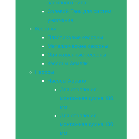
засыпного типа
Солевой Танк для систем
умягчения
Кессоны
Пластиковые кессоны
Металлические кессоны
Оцинкованные кессоны
Кессоны Земляк
Насосы
Насосы Aquario
Для отопления,
монтажная длина 180
мм
Для отопления,
монтажная длина 130
мм