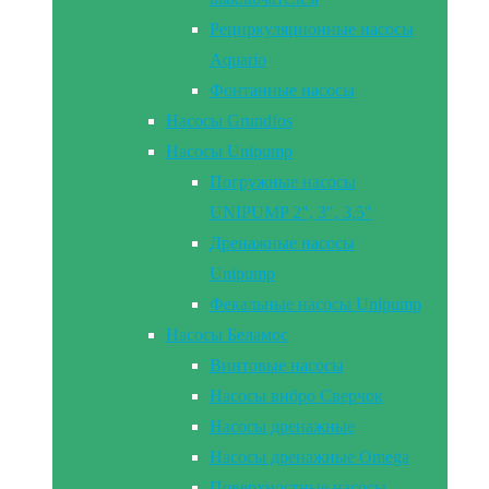
Рециркуляционные насосы
Aquario
Фонтанные насосы
Насосы Grundfos
Насосы Unipump
Погружные насосы
UNIPUMP 2″, 3″, 3,5″
Дренажные насосы
Unipump
Фекальные насосы Unipump
Насосы Беламос
Винтовые насосы
Насосы вибро Сверчок
Насосы дренажные
Насосы дренажные Omega
Поверхностные насосы