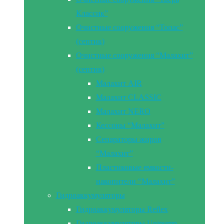
Классик”
Очистные сооружения “Топас”
(септик)
Очистные сооружения “Малахит”
(септик)
Малахит AIR
Малахит CLASSIC
Малахит NERO
Кессоны “Малахит”
Сепараторы жиров
“Малахит”
Пластиковые емкости-
накопители “Малахит”
Гидроаккумуляторы
Гидроаккумуляторы Reflex
Гидроаккумуляторы Unipump