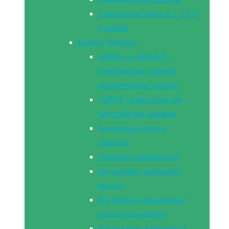
Скваженные насосы 2, 2.5 и
3 дюйма
Насосы Джилекс
«КРАБ» и «КРАБ-Т»
комплексные решения
автоматизации на баке
«КРОТ» комплекты для
обустройства скважин
Колодезные насосы
Джилекс
Оголовки скважинные
Погружные дренажные
насосы
Погружные скважинные
насосы (без кабеля)
Погружные скважинные