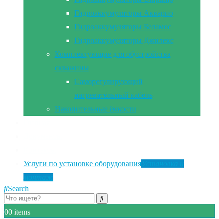
Гидроаккумуляторы Акварио
Гидроаккумуляторы Беламос
Гидроаккумуляторы Джилекс
Комплектующие для обустройства
скважины
Саморегулирующий
нагревательный кабель
Накопительные ёмкости
Главная
Документы
Контакты
Услуги по установке оборудования
Установка и
монтаж
Search
0
0 items