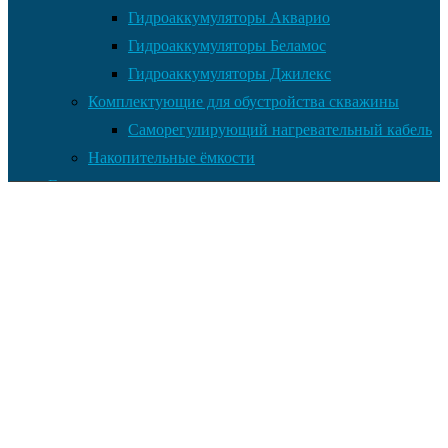
Гидроаккумуляторы Акварио
Гидроаккумуляторы Беламос
Гидроаккумуляторы Джилекс
Комплектующие для обустройства скважины
Саморегулирующий нагревательный кабель
Накопительные ёмкости
Главная
Документы
Контакты
Услуги по установке оборудования
Установка и монтаж
О нас
Оплата товара
Доставка товара
Возврат и обмен
Полезная информация