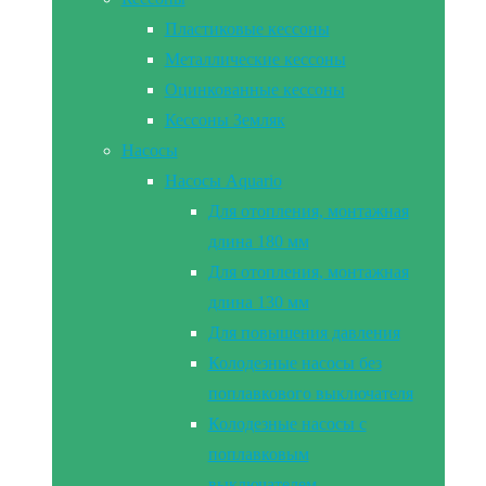
Пластиковые кессоны
Металлические кессоны
Оцинкованные кессоны
Кессоны Земляк
Насосы
Насосы Aquario
Для отопления, монтажная
длина 180 мм
Для отопления, монтажная
длина 130 мм
Для повышения давления
Колодезные насосы без
поплавкового выключателя
Колодезные насосы с
поплавковым
выключателем