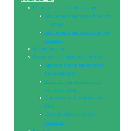
Бесшовные пластиковые погреба
Бесшовный пластиковый погреб
“Тингард”
Бесшовный пластиковый погреб
“Земляк”
Погреба-кессоны
Водоочистка Аквафор (Waterboss)
Аквафор фильтр кабинетного
типа (waterboss)
Комплектующие к корпусам
засыпного типа
Корпуса фильтров засыпного
типа
Солевой Танк для систем
умягчения
Кессоны