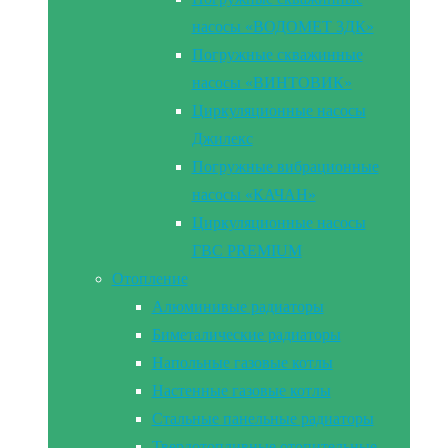
насосы «ВОДОМЕТ 3ДК»
Погружные скважинные
насосы «ВИНТОВИК»
Циркуляционные насосы
Джилекс
Погружные вибрационные
насосы «КАЧАН»
Циркуляционные насосы
ГВС PREMIUM
Отопление
Алюминивые радиаторы
Биметалические радиаторы
Напольные газовые котлы
Настенные газовые котлы
Стальные панельные радиаторы
Твердотопливные отопительные