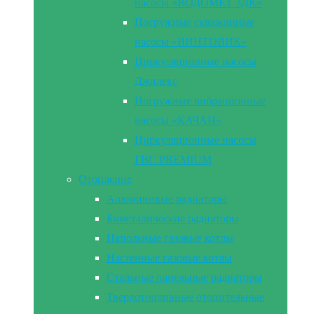
насосы «ВОДОМЕТ 3ДК»
Погружные скважинные
насосы «ВИНТОВИК»
Циркуляционные насосы
Джилекс
Погружные вибрационные
насосы «КАЧАН»
Циркуляционные насосы
ГВС PREMIUM
Отопление
Алюминивые радиаторы
Биметалические радиаторы
Напольные газовые котлы
Настенные газовые котлы
Стальные панельные радиаторы
Твердотопливные отопительные