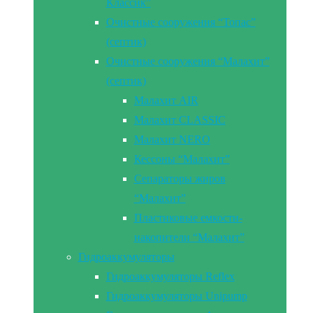
Классик”
Очистные сооружения “Топас”
(септик)
Очистные сооружения “Малахит”
(септик)
Малахит AIR
Малахит CLASSIC
Малахит NERO
Кессоны “Малахит”
Сепараторы жиров
“Малахит”
Пластиковые емкости-
накопители “Малахит”
Гидроаккумуляторы
Гидроаккумуляторы Reflex
Гидроаккумуляторы Unipump