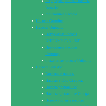
Рециркуляционные насосы
Aquario
Фонтанные насосы
Насосы Grundfos
Насосы Unipump
Погружные насосы
UNIPUMP 2″, 3″, 3,5″
Дренажные насосы
Unipump
Фекальные насосы Unipump
Насосы Беламос
Винтовые насосы
Насосы вибро Сверчок
Насосы дренажные
Насосы дренажные Omega
Поверхностные насосы