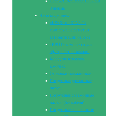
Скваженные насосы 2, 2.5 и
3 дюйма
Насосы Джилекс
«КРАБ» и «КРАБ-Т»
комплексные решения
автоматизации на баке
«КРОТ» комплекты для
обустройства скважин
Колодезные насосы
Джилекс
Оголовки скважинные
Погружные дренажные
насосы
Погружные скважинные
насосы (без кабеля)
Погружные скважинные