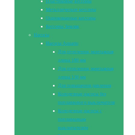
Пластиковые кессоны
Металлические кессоны
Оцинкованные кессоны
Кессоны Земляк
Насосы
Насосы Aquario
Для отопления, монтажная
длина 180 мм
Для отопления, монтажная
длина 130 мм
Для повышения давления
Колодезные насосы без
поплавкового выключателя
Колодезные насосы с
поплавковым
выключателем