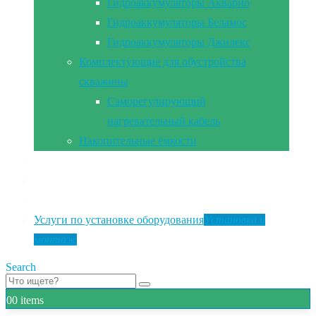
Гидроаккумуляторы Акварио
Гидроаккумуляторы Беламос
Гидроаккумуляторы Джилекс
Комплектующие для обустройства
скважины
Саморегулирующий
нагревательный кабель
Накопительные ёмкости
Главная
Документы
Контакты
Услуги по установке оборудования
Установка и
монтаж
Search
0
0 items