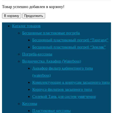
Товар успешно добавлен в корзину!
В корзину
Продолжить
Каталог товаров
Бесшовные пластиковые погреба
Бесшовный пластиковый погреб “Тингард”
Бесшовный пластиковый погреб “Земляк”
Погреба-кессоны
Водоочистка Аквафор (Waterboss)
Аквафор фильтр кабинетного типа
(waterboss)
Комплектующие к корпусам засыпного типа
Корпуса фильтров засыпного типа
Солевой Танк для систем умягчения
Кессоны
Пластиковые кессоны