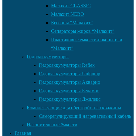
Малахит CLASSIC
Малахит NERO
Кессоны “Малахит”
Сепараторы жиров “Малахит”
Пластиковые емкости-накопители
“Малахит”
Гидроаккумуляторы
Гидроаккумуляторы Reflex
Гидроаккумуляторы Unipump
Гидроаккумуляторы Акварио
Гидроаккумуляторы Беламос
Гидроаккумуляторы Джилекс
Комплектующие для обустройства скважины
Саморегулирующий нагревательный кабель
Накопительные ёмкости
Главная