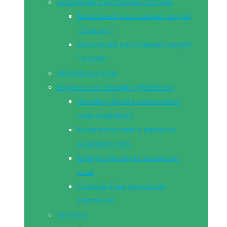
Бесшовные пластиковые погреба
Бесшовный пластиковый погреб
“Тингард”
Бесшовный пластиковый погреб
“Земляк”
Погреба-кессоны
Водоочистка Аквафор (Waterboss)
Аквафор фильтр кабинетного
типа (waterboss)
Комплектующие к корпусам
засыпного типа
Корпуса фильтров засыпного
типа
Солевой Танк для систем
умягчения
Кессоны