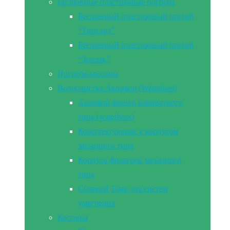
Бесшовные пластиковые погреба
Бесшовный пластиковый погреб
“Тингард”
Бесшовный пластиковый погреб
“Земляк”
Погреба-кессоны
Водоочистка Аквафор (Waterboss)
Аквафор фильтр кабинетного
типа (waterboss)
Комплектующие к корпусам
засыпного типа
Корпуса фильтров засыпного
типа
Солевой Танк для систем
умягчения
Кессоны