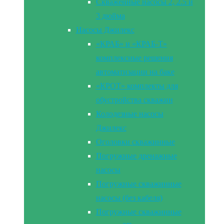
Скваженные насосы 2, 2.5 и
3 дюйма
Насосы Джилекс
«КРАБ» и «КРАБ-Т»
комплексные решения
автоматизации на баке
«КРОТ» комплекты для
обустройства скважин
Колодезные насосы
Джилекс
Оголовки скважинные
Погружные дренажные
насосы
Погружные скважинные
насосы (без кабеля)
Погружные скважинные