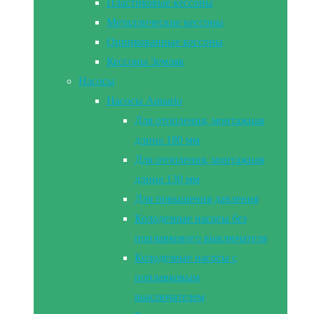
Пластиковые кессоны
Металлические кессоны
Оцинкованные кессоны
Кессоны Земляк
Насосы
Насосы Aquario
Для отопления, монтажная
длина 180 мм
Для отопления, монтажная
длина 130 мм
Для повышения давления
Колодезные насосы без
поплавкового выключателя
Колодезные насосы с
поплавковым
выключателем