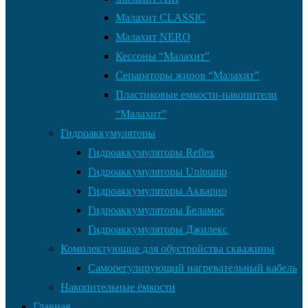
Малахит CLASSIC
Малахит NERO
Кессоны “Малахит”
Сепараторы жиров “Малахит”
Пластиковые емкости-накопители
“Малахит”
Гидроаккумуляторы
Гидроаккумуляторы Reflex
Гидроаккумуляторы Unipump
Гидроаккумуляторы Акварио
Гидроаккумуляторы Беламос
Гидроаккумуляторы Джилекс
Комплектующие для обустройства скважины
Саморегулирующий нагревательный кабель
Накопительные ёмкости
Главная