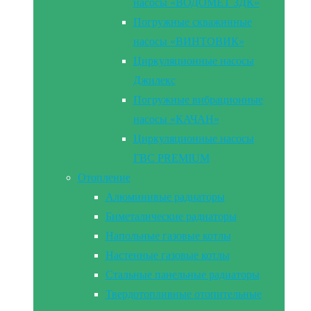
насосы «ВОДОМЕТ 3ДК»
Погружные скважинные
насосы «ВИНТОВИК»
Циркуляционные насосы
Джилекс
Погружные вибрационные
насосы «КАЧАН»
Циркуляционные насосы
ГВС PREMIUM
Отопление
Алюминивые радиаторы
Биметалические радиаторы
Напольные газовые котлы
Настенные газовые котлы
Стальные панельные радиаторы
Твердотопливные отопительные