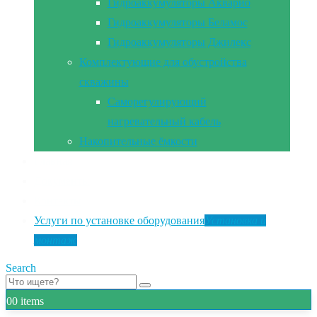
Гидроаккумуляторы Акварио
Гидроаккумуляторы Беламос
Гидроаккумуляторы Джилекс
Комплектующие для обустройства
скважины
Саморегулирующий
нагревательный кабель
Накопительные ёмкости
Главная
Документы
Контакты
Услуги по установке оборудования
Установка и
монтаж
Search
0
0 items