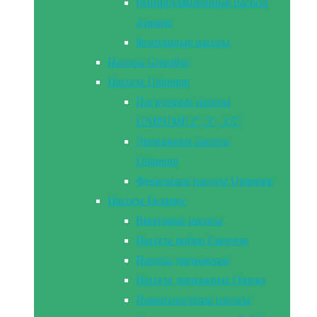
Рециркуляционные насосы
Aquario
Фонтанные насосы
Насосы Grundfos
Насосы Unipump
Погружные насосы
UNIPUMP 2″, 3″, 3,5″
Дренажные насосы
Unipump
Фекальные насосы Unipump
Насосы Беламос
Винтовые насосы
Насосы вибро Сверчок
Насосы дренажные
Насосы дренажные Omega
Поверхностные насосы