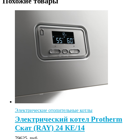
Похожие товары
Электрические отопительные котлы
Электрический котел Protherm
Скат (RAY) 24 КE/14
79625
руб