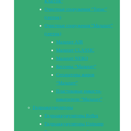
Классик”
Очистные сооружения “Топас”
(септик)
Очистные сооружения “Малахит”
(септик)
Малахит AIR
Малахит CLASSIC
Малахит NERO
Кессоны “Малахит”
Сепараторы жиров
“Малахит”
Пластиковые емкости-
накопители “Малахит”
Гидроаккумуляторы
Гидроаккумуляторы Reflex
Гидроаккумуляторы Unipump