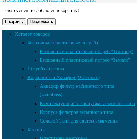
Товар успешно добавлен в корзину!
В корзину
Продолжить
Каталог товаров
Бесшовные пластиковые погреба
Бесшовный пластиковый погреб “Тингард”
Бесшовный пластиковый погреб “Земляк”
Погреба-кессоны
Водоочистка Аквафор (Waterboss)
Аквафор фильтр кабинетного типа
(waterboss)
Комплектующие к корпусам засыпного типа
Корпуса фильтров засыпного типа
Солевой Танк для систем умягчения
Кессоны
Пластиковые кессоны