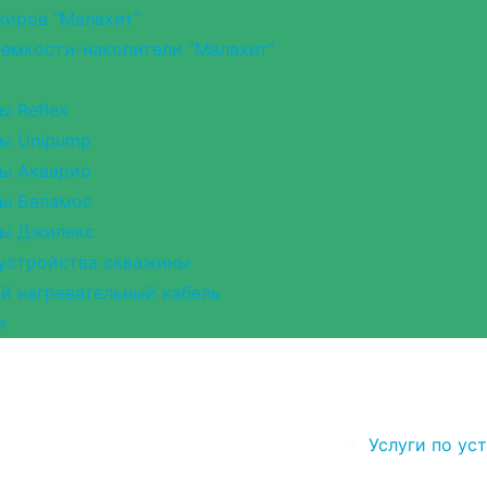
иров “Малахит”
емкости-накопители “Малахит”
ы Reflex
ы Unipump
ы Акварио
ы Беламос
ры Джилекс
устройства скважины
 нагревательный кабель
и
Услуги по ус