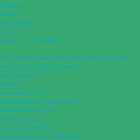
о Сверчок
ажные
ажные Omega
ые насосы
асосы 2, 2.5 и 3 дюйма
АБ-Т» комплексные решения автоматизации на баке
екты для обустройства скважин
насосы Джилекс
важинные
ренажные насосы
важинные насосы (без кабеля)
кважинные насосы 3D
екальные насосы
ые насосы «ВИХРЕВИК»
ые насосы-автоматы «ВИХРЕВИК»