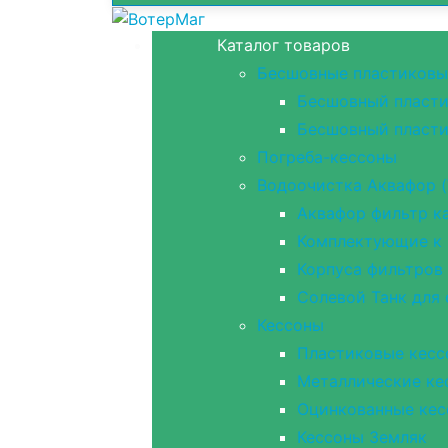
Каталог товаров
Бесшовные пластиковы
Бесшовный пласти
Бесшовный пласти
Погреба-кессоны
Водоочистка Аквафор (
Аквафор фильтр ка
Комплектующие к 
Корпуса фильтров
Солевой Танк для
Кессоны
Пластиковые кесс
Металлические ке
Оцинкованные кес
Кессоны Земляк