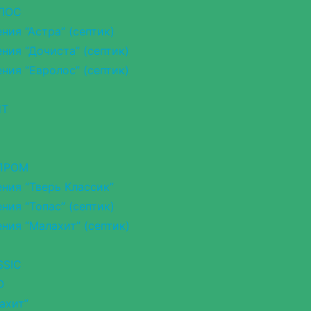
 ЛОС
ия “Астра” (септик)
ия “Дочиста” (септик)
ия “Евролос” (септик)
НТ
ОПРОМ
ния “Тверь Классик”
ия “Топас” (септик)
ния “Малахит” (септик)
SSIC
O
ахит”