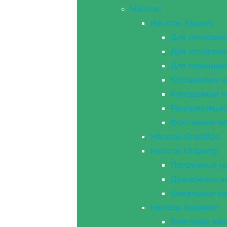
Насосы
Насосы Aquario
Для отоплени
Для отоплени
Для повышен
Колодезные н
Колодезные н
Рециркуляцио
Фонтанные н
Насосы Grundfos
Насосы Unipump
Погружные на
Дренажные н
Фекальные н
Насосы Беламос
Винтовые на