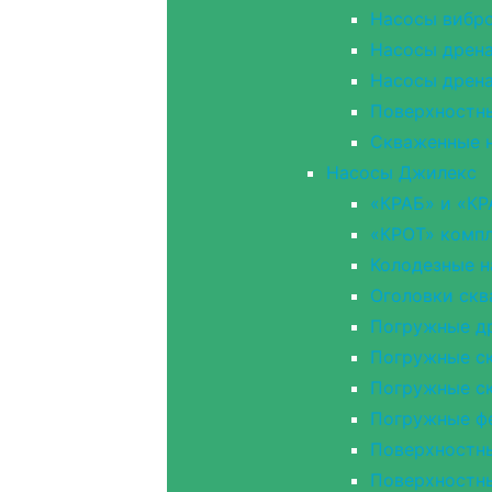
Насосы вибр
Насосы дрен
Насосы дрен
Поверхностн
Скваженные н
Насосы Джилекс
«КРАБ» и «КР
«КРОТ» компл
Колодезные 
Оголовки ск
Погружные д
Погружные ск
Погружные с
Погружные ф
Поверхностн
Поверхностн