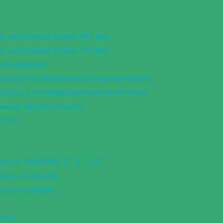
я, монтажная длина 180 мм
я, монтажная длина 130 мм
ия давления
асосы без поплавкового выключателя
асосы с поплавковым выключателем
нные насосы Aquario
асосы
сосы UNIPUMP 2″, 3″, 3,5″
асосы Unipump
асосы Unipump
сосы