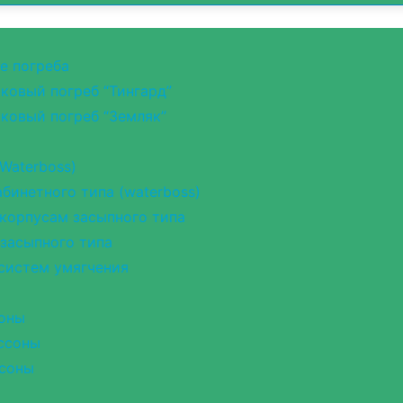
е погреба
ковый погреб “Тингард”
ковый погреб “Земляк”
Waterboss)
бинетного типа (waterboss)
корпусам засыпного типа
 засыпного типа
 систем умягчения
оны
ссоны
соны