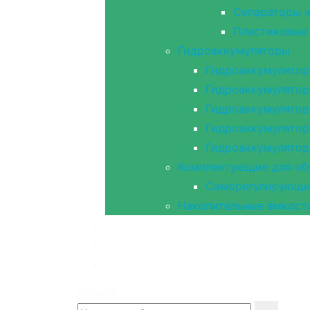
Сепараторы ж
Пластиковые 
Гидроаккумуляторы
Гидроаккумулятор
Гидроаккумулятор
Гидроаккумулятор
Гидроаккумулятор
Гидроаккумулято
Комплектующие для об
Саморегулирующий
Накопительные ёмкост
Главная
Документы
Контакты
Search