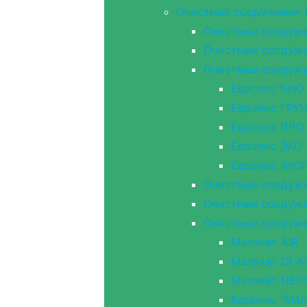
Очистные сооружения
Очистные сооружен
Очистные сооружен
Очистные сооружен
Евролос БИО
Евролос ГРУ
Евролос ПРО
Евролос ЭКО
Евролос ЭК
Очистные сооруже
Очистные сооружен
Очистные сооруже
Малахит AIR
Малахит CLA
Малахит NER
Кессоны “Мал