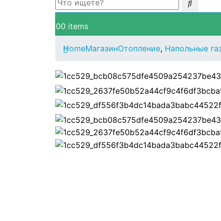
0
0 items
Home
Магазин
Отопление
,
Напольные га