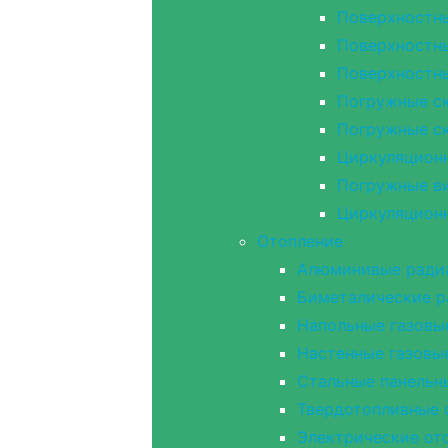
Поверхностн
Поверхностн
Поверхностн
Погружные с
Погружные с
Циркуляцион
Погружные в
Циркуляцион
Отопление
Алюминивые ради
Биметалические 
Напольные газовы
Настенные газовы
Стальные панельн
Твердотопливные 
Электрические от