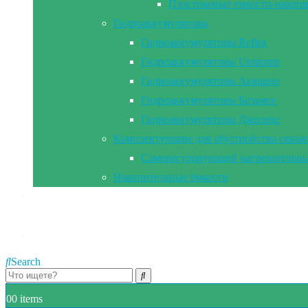
Пластиковые емкости-накоп
Гидроаккумуляторы
Гидроаккумуляторы Reflex
Гидроаккумуляторы Unipump
Гидроаккумуляторы Акварио
Гидроаккумуляторы Беламос
Гидроаккумуляторы Джилекс
Комплектующие для обустройства сква
Саморегулирующий нагревательны
Накопительные ёмкости
Главная
Документы
Контакты
Search
0
0 items