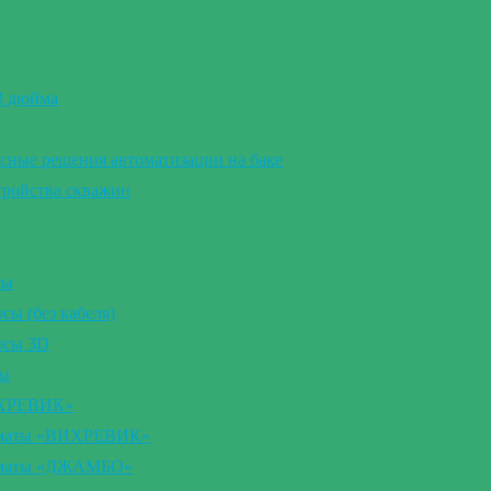
 3 дюйма
сные решения автоматизации на баке
тройства скважин
сы
ы (без кабеля)
осы 3D
сы
ИХРЕВИК»
томаты «ВИХРЕВИК»
томаты «ДЖАМБО»