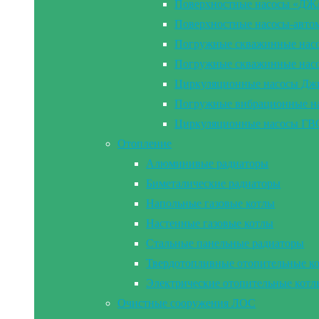
Поверхностные насосы «Д
Поверхностные насосы-а
Погружные скважинные на
Погружные скважинные н
Циркуляционные насосы Дж
Погружные вибрационные 
Циркуляционные насосы Г
Отопление
Алюминивые радиаторы
Биметалические радиаторы
Напольные газовые котлы
Настенные газовые котлы
Стальные панельные радиаторы
Твердотопливные отопительные к
Электрические отопительные котл
Очистные сооружения ЛОС