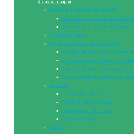
Каталог товаров
Бесшовные пластиковые погреба
Бесшовный пластиковый погреб “
Бесшовный пластиковый погреб “
Погреба-кессоны
Водоочистка Аквафор (Waterboss)
Аквафор фильтр кабинетного типа 
Комплектующие к корпусам засып
Корпуса фильтров засыпного типа
Солевой Танк для систем умягчен
Кессоны
Пластиковые кессоны
Металлические кессоны
Оцинкованные кессоны
Кессоны Земляк
Насосы