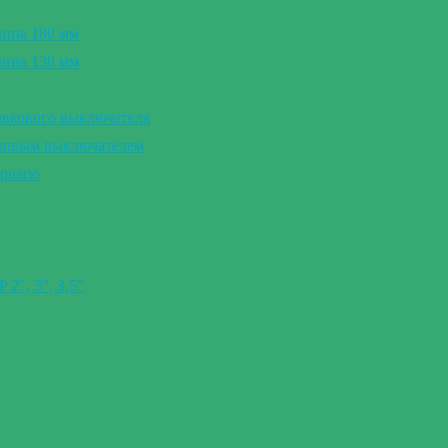
лина 180 мм
лина 130 мм
авкового выключателя
вковым выключателем
quario
″, 3″, 3,5″