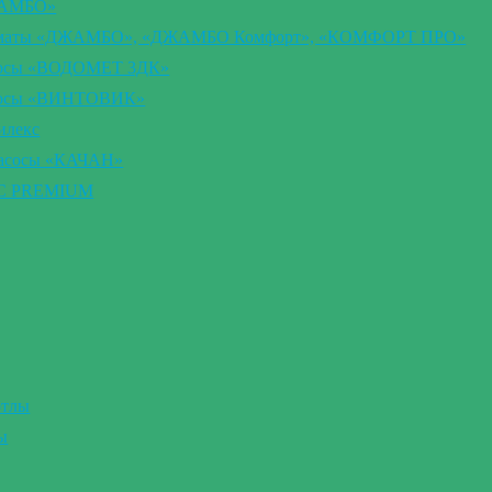
ЖАМБО»
втоматы «ДЖАМБО», «ДЖАМБО Комфорт», «КОМФОРТ ПРО»
сосы «ВОДОМЕТ 3ДК»
асосы «ВИНТОВИК»
илекс
насосы «КАЧАН»
ВС PREMIUM
отлы
ы