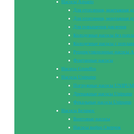
Насосы Aquario
Для отопления, монтажная д
Для отопления, монтажная д
Для повышения давления
Колодезные насосы без попл
Колодезные насосы с попла
Рециркуляционные насосы A
Фонтанные насосы
Насосы Grundfos
Насосы Unipump
Погружные насосы UNIPUMP 2
Дренажные насосы Unipump
Фекальные насосы Unipump
Насосы Беламос
Винтовые насосы
Насосы вибро Сверчок