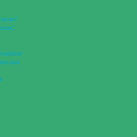
Тингард”
Земляк”
(waterboss)
ного типа
ия