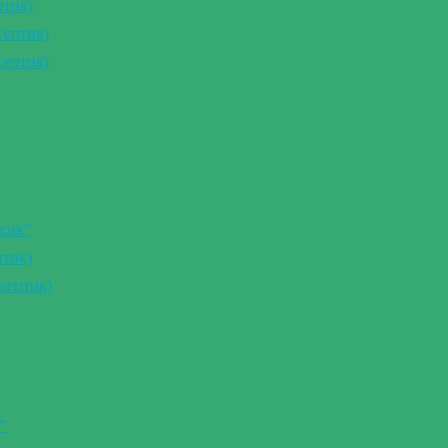
птик)
септик)
септик)
сик”
птик)
септик)
”