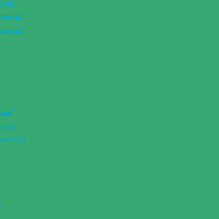
птик)
септик)
септик)
сик”
птик)
септик)
”