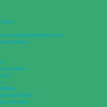
 3 дюйма
сные решения автоматизации на баке
тройства скважин
сы
ы (без кабеля)
осы 3D
сы
ИХРЕВИК»
томаты «ВИХРЕВИК»
томаты «ДЖАМБО»