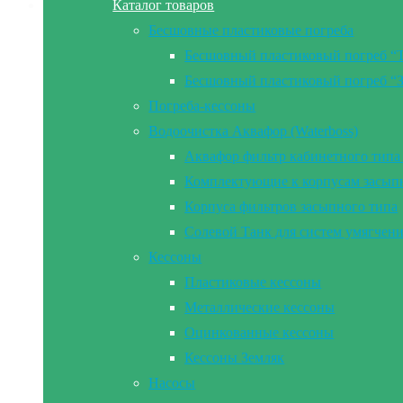
Каталог товаров
Бесшовные пластиковые погреба
Бесшовный пластиковый погреб “
Бесшовный пластиковый погреб “
Погреба-кессоны
Водоочистка Аквафор (Waterboss)
Аквафор фильтр кабинетного типа 
Комплектующие к корпусам засып
Корпуса фильтров засыпного типа
Солевой Танк для систем умягчен
Кессоны
Пластиковые кессоны
Металлические кессоны
Оцинкованные кессоны
Кессоны Земляк
Насосы