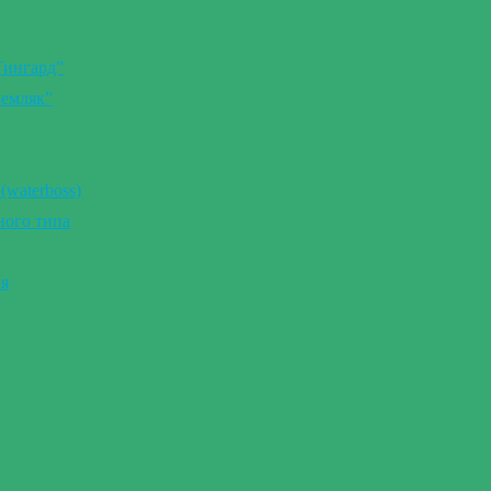
Тингард”
Земляк”
(waterboss)
ного типа
ия