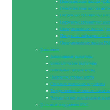
Поверхностные насосы «Д
Поверхностные насосы-а
Погружные скважинные на
Погружные скважинные н
Циркуляционные насосы Дж
Погружные вибрационные 
Циркуляционные насосы Г
Отопление
Алюминивые радиаторы
Биметалические радиаторы
Напольные газовые котлы
Настенные газовые котлы
Стальные панельные радиаторы
Твердотопливные отопительные к
Электрические отопительные котл
Очистные сооружения ЛОС