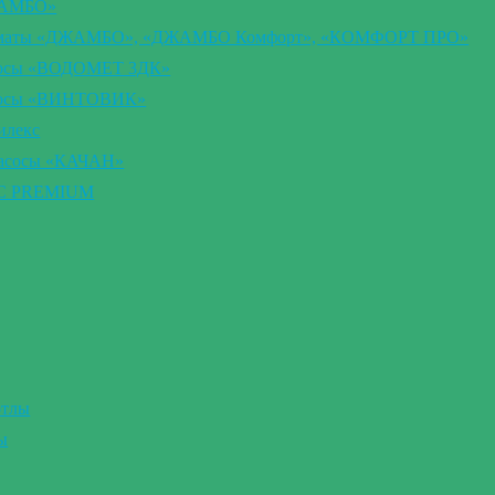
ЖАМБО»
втоматы «ДЖАМБО», «ДЖАМБО Комфорт», «КОМФОРТ ПРО»
сосы «ВОДОМЕТ 3ДК»
асосы «ВИНТОВИК»
илекс
насосы «КАЧАН»
ВС PREMIUM
отлы
ы