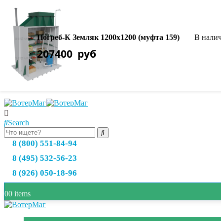
О нас
Оплата товара
Погреб-К Земляк 1200х1200 (муфта 159)
В нали
Доставка товара
207400
руб
Возврат и обмен
Полезная информация
Search
8 (800) 551-84-94
8 (495) 532-56-23
8 (926) 050-18-96
0
0 items