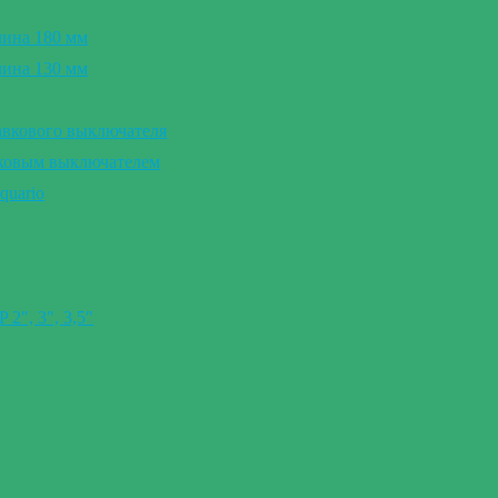
лина 180 мм
лина 130 мм
авкового выключателя
вковым выключателем
quario
″, 3″, 3,5″