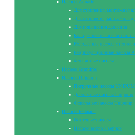
Насосы Aquario
Для отопления, монтажная д
Для отопления, монтажная д
Для повышения давления
Колодезные насосы без попл
Колодезные насосы с попла
Рециркуляционные насосы A
Фонтанные насосы
Насосы Grundfos
Насосы Unipump
Погружные насосы UNIPUMP 2
Дренажные насосы Unipump
Фекальные насосы Unipump
Насосы Беламос
Винтовые насосы
Насосы вибро Сверчок