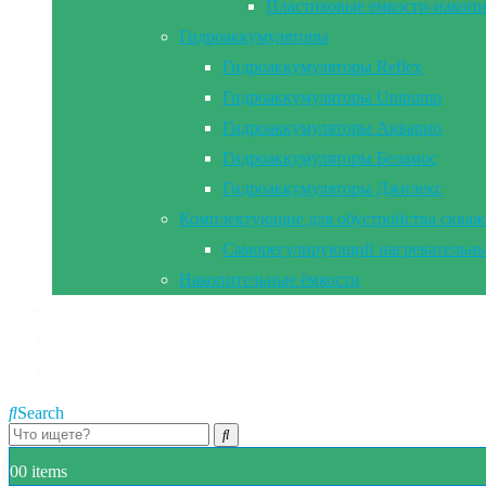
Пластиковые емкости-накоп
Гидроаккумуляторы
Гидроаккумуляторы Reflex
Гидроаккумуляторы Unipump
Гидроаккумуляторы Акварио
Гидроаккумуляторы Беламос
Гидроаккумуляторы Джилекс
Комплектующие для обустройства сква
Саморегулирующий нагревательны
Накопительные ёмкости
Главная
Документы
Контакты
Search
0
0 items