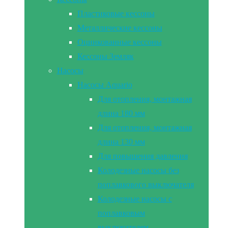
Пластиковые кессоны
Металлические кессоны
Оцинкованные кессоны
Кессоны Земляк
Насосы
Насосы Aquario
Для отопления, монтажная
длина 180 мм
Для отопления, монтажная
длина 130 мм
Для повышения давления
Колодезные насосы без
поплавкового выключателя
Колодезные насосы с
поплавковым
выключателем