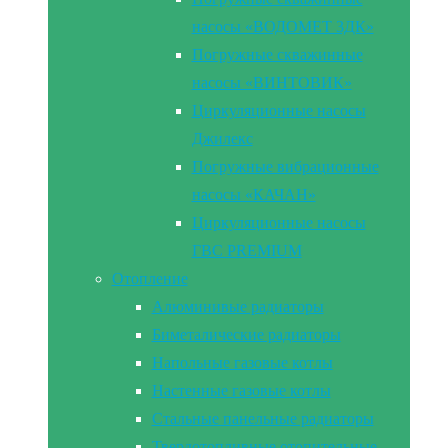
насосы «ВОДОМЕТ 3ДК»
Погружные скважинные
насосы «ВИНТОВИК»
Циркуляционные насосы
Джилекс
Погружные вибрационные
насосы «КАЧАН»
Циркуляционные насосы
ГВС PREMIUM
Отопление
Алюминивые радиаторы
Биметалические радиаторы
Напольные газовые котлы
Настенные газовые котлы
Стальные панельные радиаторы
Твердотопливные отопительные