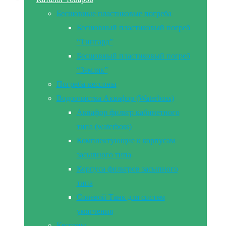
Бесшовные пластиковые погреба
Бесшовный пластиковый погреб
“Тингард”
Бесшовный пластиковый погреб
“Земляк”
Погреба-кессоны
Водоочистка Аквафор (Waterboss)
Аквафор фильтр кабинетного
типа (waterboss)
Комплектующие к корпусам
засыпного типа
Корпуса фильтров засыпного
типа
Солевой Танк для систем
умягчения
Кессоны