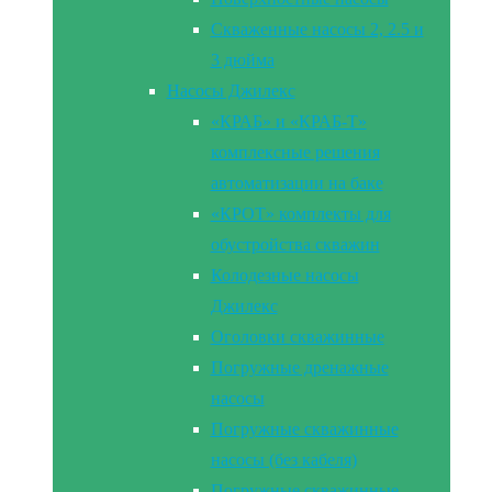
Скваженные насосы 2, 2.5 и
3 дюйма
Насосы Джилекс
«КРАБ» и «КРАБ-Т»
комплексные решения
автоматизации на баке
«КРОТ» комплекты для
обустройства скважин
Колодезные насосы
Джилекс
Оголовки скважинные
Погружные дренажные
насосы
Погружные скважинные
насосы (без кабеля)
Погружные скважинные