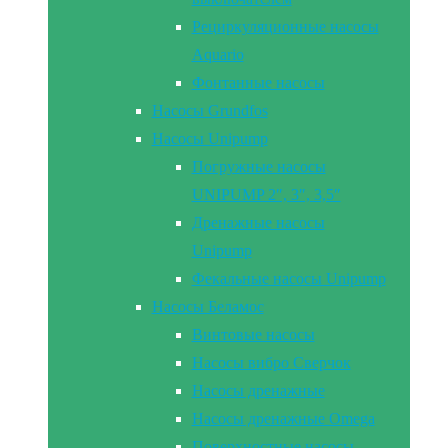
Рециркуляционные насосы
Aquario
Фонтанные насосы
Насосы Grundfos
Насосы Unipump
Погружные насосы
UNIPUMP 2″, 3″, 3,5″
Дренажные насосы
Unipump
Фекальные насосы Unipump
Насосы Беламос
Винтовые насосы
Насосы вибро Сверчок
Насосы дренажные
Насосы дренажные Omega
Поверхностные насосы