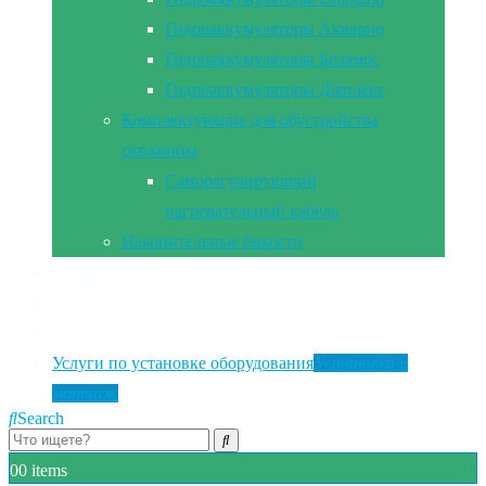
Гидроаккумуляторы Акварио
Гидроаккумуляторы Беламос
Гидроаккумуляторы Джилекс
Комплектующие для обустройства
скважины
Саморегулирующий
нагревательный кабель
Накопительные ёмкости
Главная
Документы
Контакты
Услуги по установке оборудования
Установка и
монтаж
Search
0
0 items