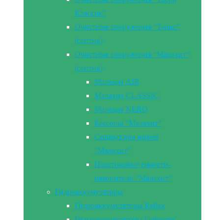
Классик”
Очистные сооружения “Топас”
(септик)
Очистные сооружения “Малахит”
(септик)
Малахит AIR
Малахит CLASSIC
Малахит NERO
Кессоны “Малахит”
Сепараторы жиров
“Малахит”
Пластиковые емкости-
накопители “Малахит”
Гидроаккумуляторы
Гидроаккумуляторы Reflex
Гидроаккумуляторы Unipump