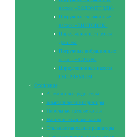
насосы «ВОДОМЕТ 3ДК»
Погружные скважинные
насосы «ВИНТОВИК»
Циркуляционные насосы
Джилекс
Погружные вибрационные
насосы «КАЧАН»
Циркуляционные насосы
ГВС PREMIUM
Отопление
Алюминивые радиаторы
Биметалические радиаторы
Напольные газовые котлы
Настенные газовые котлы
Стальные панельные радиаторы
Твердотопливные отопительные