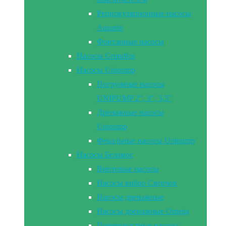
Рециркуляционные насосы
Aquario
Фонтанные насосы
Насосы Grundfos
Насосы Unipump
Погружные насосы
UNIPUMP 2″, 3″, 3,5″
Дренажные насосы
Unipump
Фекальные насосы Unipump
Насосы Беламос
Винтовые насосы
Насосы вибро Сверчок
Насосы дренажные
Насосы дренажные Omega
Поверхностные насосы