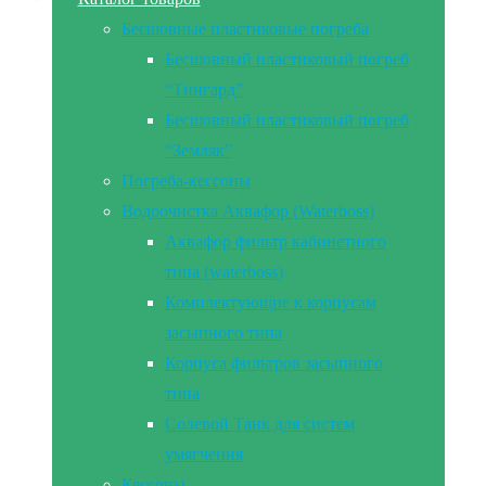
Бесшовные пластиковые погреба
Бесшовный пластиковый погреб
“Тингард”
Бесшовный пластиковый погреб
“Земляк”
Погреба-кессоны
Водоочистка Аквафор (Waterboss)
Аквафор фильтр кабинетного
типа (waterboss)
Комплектующие к корпусам
засыпного типа
Корпуса фильтров засыпного
типа
Солевой Танк для систем
умягчения
Кессоны