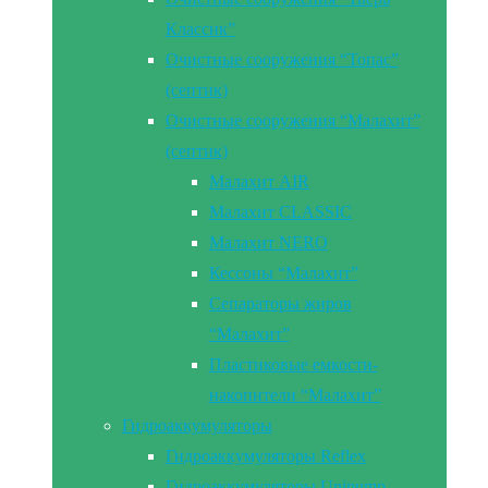
Классик”
Очистные сооружения “Топас”
(септик)
Очистные сооружения “Малахит”
(септик)
Малахит AIR
Малахит CLASSIC
Малахит NERO
Кессоны “Малахит”
Сепараторы жиров
“Малахит”
Пластиковые емкости-
накопители “Малахит”
Гидроаккумуляторы
Гидроаккумуляторы Reflex
Гидроаккумуляторы Unipump