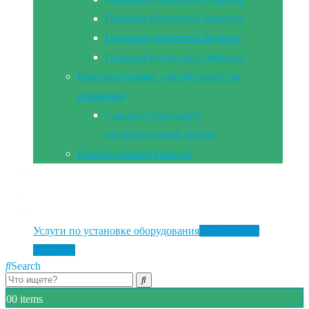
Гидроаккумуляторы Акварио
Гидроаккумуляторы Беламос
Гидроаккумуляторы Джилекс
Комплектующие для обустройства
скважины
Саморегулирующий
нагревательный кабель
Накопительные ёмкости
Главная
Документы
Контакты
Услуги по установке оборудования
Установка и
монтаж
Search
0
0 items