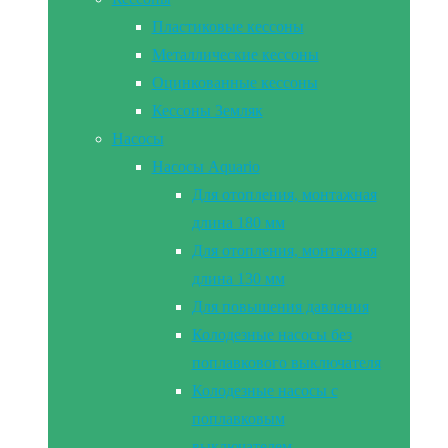
Пластиковые кессоны
Металлические кессоны
Оцинкованные кессоны
Кессоны Земляк
Насосы
Насосы Aquario
Для отопления, монтажная
длина 180 мм
Для отопления, монтажная
длина 130 мм
Для повышения давления
Колодезные насосы без
поплавкового выключателя
Колодезные насосы с
поплавковым
выключателем