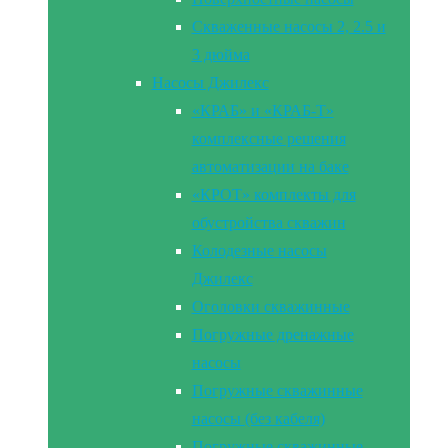
Скваженные насосы 2, 2.5 и
3 дюйма
Насосы Джилекс
«КРАБ» и «КРАБ-Т»
комплексные решения
автоматизации на баке
«КРОТ» комплекты для
обустройства скважин
Колодезные насосы
Джилекс
Оголовки скважинные
Погружные дренажные
насосы
Погружные скважинные
насосы (без кабеля)
Погружные скважинные