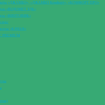
втоматы «ДЖАМБО», «ДЖАМБО Комфорт», «КОМФОРТ ПРО»
сосы «ВОДОМЕТ 3ДК»
асосы «ВИНТОВИК»
илекс
насосы «КАЧАН»
ВС PREMIUM
отлы
ы
птик)