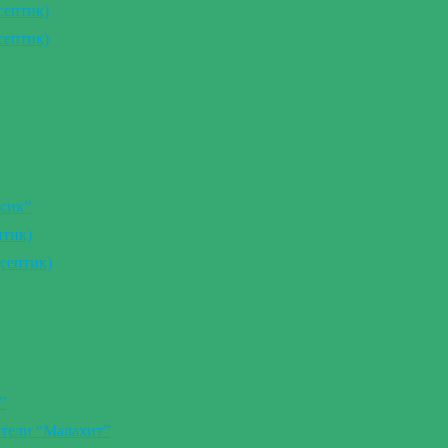
септик)
септик)
сик”
птик)
септик)
”
ители “Малахит”