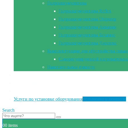
Гидроаккумуляторы
Гидроаккумуляторы Reflex
Гидроаккумуляторы Unipump
Гидроаккумуляторы Акварио
Гидроаккумуляторы Беламос
Гидроаккумуляторы Джилекс
Комплектующие для обустройства сква
Саморегулирующий нагревательны
Накопительные ёмкости
Главная
Документы
Контакты
Услуги по установке оборудования
Установка и монтаж
Search
0
0 items