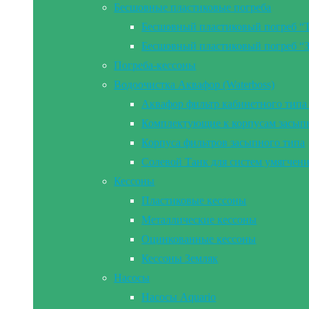
Бесшовные пластиковые погреба
Бесшовный пластиковый погреб “
Бесшовный пластиковый погреб “
Погреба-кессоны
Водоочистка Аквафор (Waterboss)
Аквафор фильтр кабинетного типа 
Комплектующие к корпусам засып
Корпуса фильтров засыпного типа
Солевой Танк для систем умягчен
Кессоны
Пластиковые кессоны
Металлические кессоны
Оцинкованные кессоны
Кессоны Земляк
Насосы
Насосы Aquario