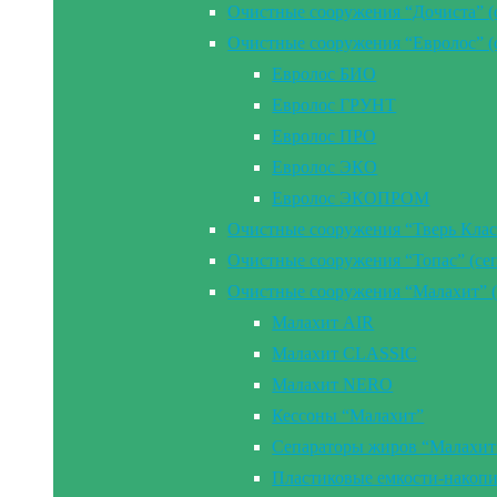
Очистные сооружения “Дочиста” (
Очистные сооружения “Евролос” (
Евролос БИО
Евролос ГРУНТ
Евролос ПРО
Евролос ЭКО
Евролос ЭКОПРОМ
Очистные сооружения “Тверь Клас
Очистные сооружения “Топас” (се
Очистные сооружения “Малахит” (
Малахит AIR
Малахит CLASSIC
Малахит NERO
Кессоны “Малахит”
Сепараторы жиров “Малахит
Пластиковые емкости-накоп