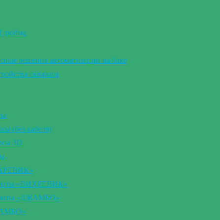
 3 дюйма
сные решения автоматизации на баке
тройства скважин
сы
ы (без кабеля)
осы 3D
сы
ИХРЕВИК»
томаты «ВИХРЕВИК»
томаты «ДЖАМБО»
ЖАМБО»