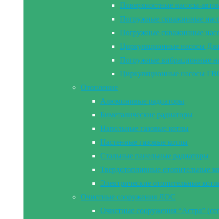
Поверхностные насосы-а
Погружные скважинные на
Погружные скважинные н
Циркуляционные насосы Дж
Погружные вибрационные 
Циркуляционные насосы Г
Отопление
Алюминивые радиаторы
Биметалические радиаторы
Напольные газовые котлы
Настенные газовые котлы
Стальные панельные радиаторы
Твердотопливные отопительные к
Электрические отопительные котл
Очистные сооружения ЛОС
Очистные сооружения “Астра” (се