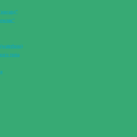
Тингард”
Земляк”
(waterboss)
ного типа
ия