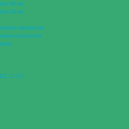
лина 180 мм
лина 130 мм
авкового выключателя
вковым выключателем
quario
″, 3″, 3,5″