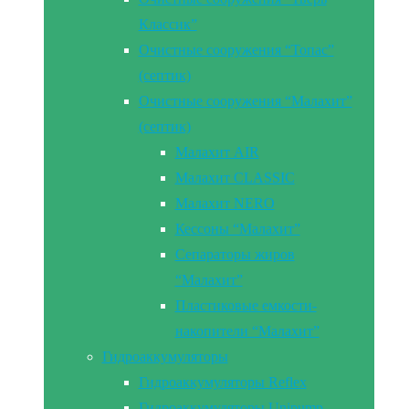
Классик”
Очистные сооружения “Топас”
(септик)
Очистные сооружения “Малахит”
(септик)
Малахит AIR
Малахит CLASSIC
Малахит NERO
Кессоны “Малахит”
Сепараторы жиров
“Малахит”
Пластиковые емкости-
накопители “Малахит”
Гидроаккумуляторы
Гидроаккумуляторы Reflex
Гидроаккумуляторы Unipump