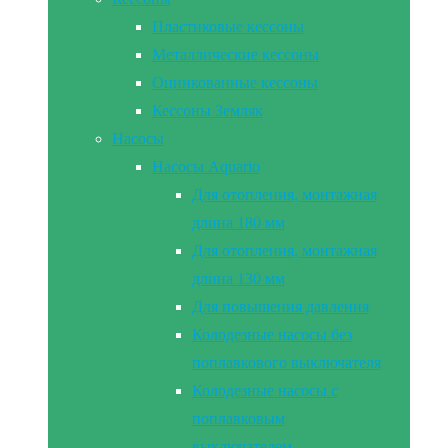
Пластиковые кессоны
Металлические кессоны
Оцинкованные кессоны
Кессоны Земляк
Насосы
Насосы Aquario
Для отопления, монтажная
длина 180 мм
Для отопления, монтажная
длина 130 мм
Для повышения давления
Колодезные насосы без
поплавкового выключателя
Колодезные насосы с
поплавковым
выключателем