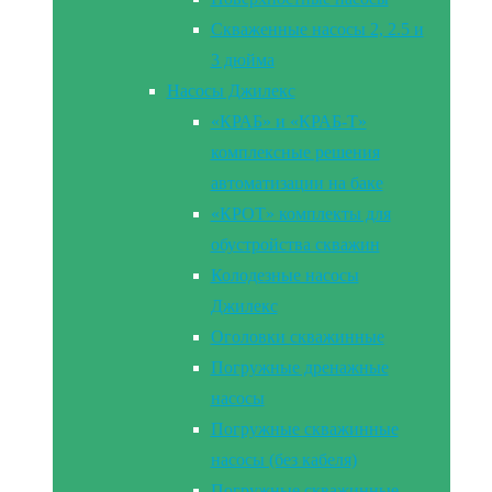
Скваженные насосы 2, 2.5 и
3 дюйма
Насосы Джилекс
«КРАБ» и «КРАБ-Т»
комплексные решения
автоматизации на баке
«КРОТ» комплекты для
обустройства скважин
Колодезные насосы
Джилекс
Оголовки скважинные
Погружные дренажные
насосы
Погружные скважинные
насосы (без кабеля)
Погружные скважинные