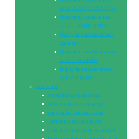
насосы «ВОДОМЕТ 3ДК»
Погружные скважинные
насосы «ВИНТОВИК»
Циркуляционные насосы
Джилекс
Погружные вибрационные
насосы «КАЧАН»
Циркуляционные насосы
ГВС PREMIUM
Отопление
Алюминивые радиаторы
Биметалические радиаторы
Напольные газовые котлы
Настенные газовые котлы
Стальные панельные радиаторы
Твердотопливные отопительные