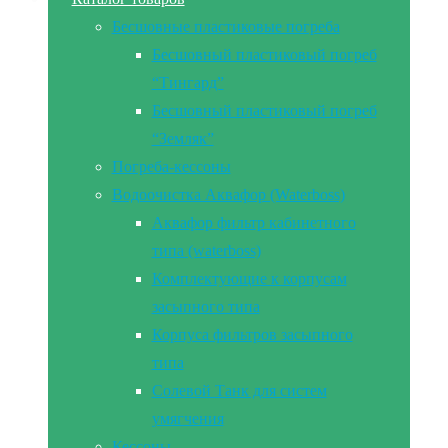
Бесшовные пластиковые погреба
Бесшовный пластиковый погреб
“Тингард”
Бесшовный пластиковый погреб
“Земляк”
Погреба-кессоны
Водоочистка Аквафор (Waterboss)
Аквафор фильтр кабинетного
типа (waterboss)
Комплектующие к корпусам
засыпного типа
Корпуса фильтров засыпного
типа
Солевой Танк для систем
умягчения
Кессоны