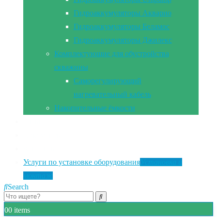
Гидроаккумуляторы Акварио
Гидроаккумуляторы Беламос
Гидроаккумуляторы Джилекс
Комплектующие для обустройства
скважины
Саморегулирующий
нагревательный кабель
Накопительные ёмкости
Главная
Документы
Контакты
Услуги по установке оборудования
Установка и
монтаж
Search
0
0 items