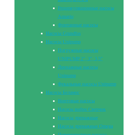
Рециркуляционные насосы
Aquario
Фонтанные насосы
Насосы Grundfos
Насосы Unipump
Погружные насосы
UNIPUMP 2″, 3″, 3,5″
Дренажные насосы
Unipump
Фекальные насосы Unipump
Насосы Беламос
Винтовые насосы
Насосы вибро Сверчок
Насосы дренажные
Насосы дренажные Omega
Поверхностные насосы