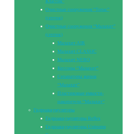
Классик”
Очистные сооружения “Топас”
(септик)
Очистные сооружения “Малахит”
(септик)
Малахит AIR
Малахит CLASSIC
Малахит NERO
Кессоны “Малахит”
Сепараторы жиров
“Малахит”
Пластиковые емкости-
накопители “Малахит”
Гидроаккумуляторы
Гидроаккумуляторы Reflex
Гидроаккумуляторы Unipump