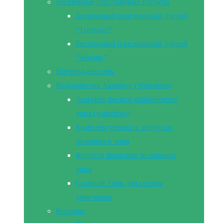
Бесшовные пластиковые погреба
Бесшовный пластиковый погреб
“Тингард”
Бесшовный пластиковый погреб
“Земляк”
Погреба-кессоны
Водоочистка Аквафор (Waterboss)
Аквафор фильтр кабинетного
типа (waterboss)
Комплектующие к корпусам
засыпного типа
Корпуса фильтров засыпного
типа
Солевой Танк для систем
умягчения
Кессоны