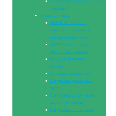
Скваженные насосы 2, 2.5 и
3 дюйма
Насосы Джилекс
«КРАБ» и «КРАБ-Т»
комплексные решения
автоматизации на баке
«КРОТ» комплекты для
обустройства скважин
Колодезные насосы
Джилекс
Оголовки скважинные
Погружные дренажные
насосы
Погружные скважинные
насосы (без кабеля)
Погружные скважинные