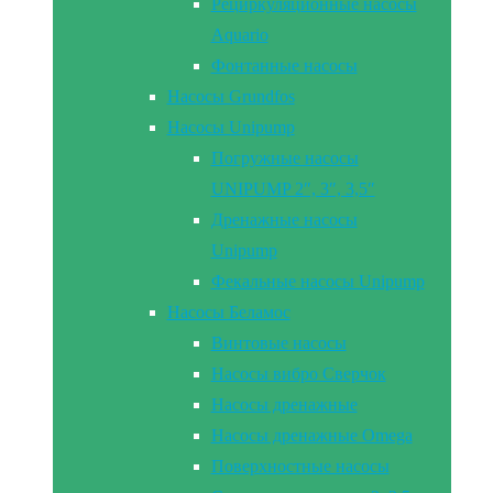
Рециркуляционные насосы
Aquario
Фонтанные насосы
Насосы Grundfos
Насосы Unipump
Погружные насосы
UNIPUMP 2″, 3″, 3,5″
Дренажные насосы
Unipump
Фекальные насосы Unipump
Насосы Беламос
Винтовые насосы
Насосы вибро Сверчок
Насосы дренажные
Насосы дренажные Omega
Поверхностные насосы