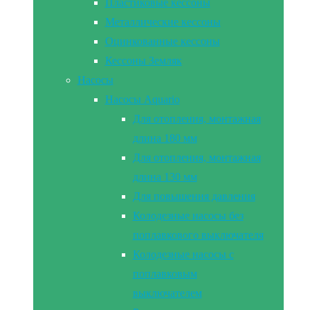
Пластиковые кессоны
Металлические кессоны
Оцинкованные кессоны
Кессоны Земляк
Насосы
Насосы Aquario
Для отопления, монтажная
длина 180 мм
Для отопления, монтажная
длина 130 мм
Для повышения давления
Колодезные насосы без
поплавкового выключателя
Колодезные насосы с
поплавковым
выключателем