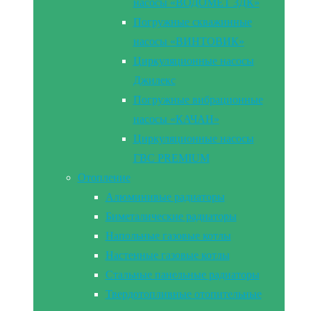
насосы «ВОДОМЕТ 3ДК»
Погружные скважинные
насосы «ВИНТОВИК»
Циркуляционные насосы
Джилекс
Погружные вибрационные
насосы «КАЧАН»
Циркуляционные насосы
ГВС PREMIUM
Отопление
Алюминивые радиаторы
Биметалические радиаторы
Напольные газовые котлы
Настенные газовые котлы
Стальные панельные радиаторы
Твердотопливные отопительные