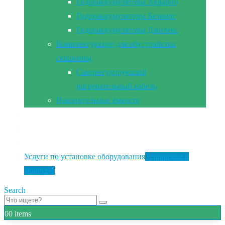
Гидроаккумуляторы Акварио
Гидроаккумуляторы Беламос
Гидроаккумуляторы Джилекс
Комплектующие для обустройства
скважины
Саморегулирующий
нагревательный кабель
Накопительные ёмкости
Главная
Документы
Контакты
Услуги по установке оборудования
Установка и
монтаж
Search
0
0 items