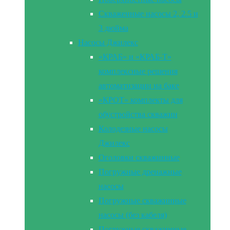
Скваженные насосы 2, 2.5 и
3 дюйма
Насосы Джилекс
«КРАБ» и «КРАБ-Т»
комплексные решения
автоматизации на баке
«КРОТ» комплекты для
обустройства скважин
Колодезные насосы
Джилекс
Оголовки скважинные
Погружные дренажные
насосы
Погружные скважинные
насосы (без кабеля)
Погружные скважинные