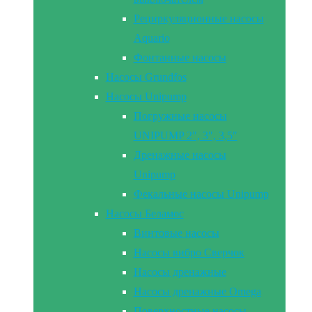
Рециркуляционные насосы
Aquario
Фонтанные насосы
Насосы Grundfos
Насосы Unipump
Погружные насосы
UNIPUMP 2″, 3″, 3,5″
Дренажные насосы
Unipump
Фекальные насосы Unipump
Насосы Беламос
Винтовые насосы
Насосы вибро Сверчок
Насосы дренажные
Насосы дренажные Omega
Поверхностные насосы