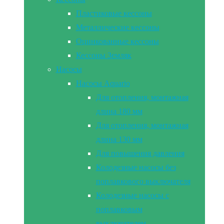
Пластиковые кессоны
Металлические кессоны
Оцинкованные кессоны
Кессоны Земляк
Насосы
Насосы Aquario
Для отопления, монтажная
длина 180 мм
Для отопления, монтажная
длина 130 мм
Для повышения давления
Колодезные насосы без
поплавкового выключателя
Колодезные насосы с
поплавковым
выключателем