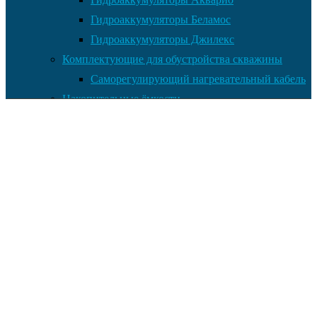
Гидроаккумуляторы Беламос
Гидроаккумуляторы Джилекс
Комплектующие для обустройства скважины
Саморегулирующий нагревательный кабель
Накопительные ёмкости
Главная
Документы
Контакты
Услуги по установке оборудования
Установка и монтаж
О нас
Оплата товара
Доставка товара
Возврат и обмен
Полезная информация