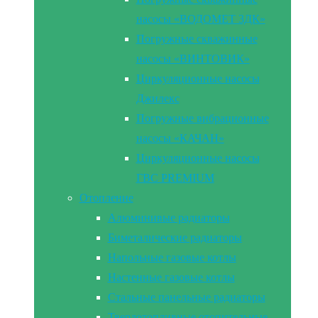
насосы «ВОДОМЕТ 3ДК»
Погружные скважинные
насосы «ВИНТОВИК»
Циркуляционные насосы
Джилекс
Погружные вибрационные
насосы «КАЧАН»
Циркуляционные насосы
ГВС PREMIUM
Отопление
Алюминивые радиаторы
Биметалические радиаторы
Напольные газовые котлы
Настенные газовые котлы
Стальные панельные радиаторы
Твердотопливные отопительные