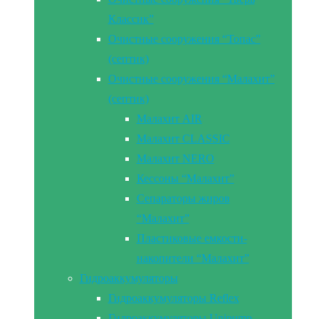
Классик”
Очистные сооружения “Топас”
(септик)
Очистные сооружения “Малахит”
(септик)
Малахит AIR
Малахит CLASSIC
Малахит NERO
Кессоны “Малахит”
Сепараторы жиров
“Малахит”
Пластиковые емкости-
накопители “Малахит”
Гидроаккумуляторы
Гидроаккумуляторы Reflex
Гидроаккумуляторы Unipump