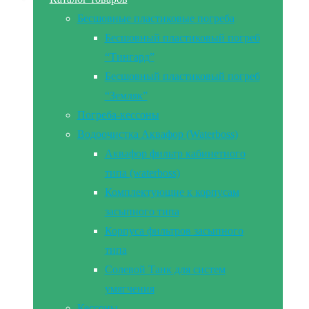
Бесшовные пластиковые погреба
Бесшовный пластиковый погреб
“Тингард”
Бесшовный пластиковый погреб
“Земляк”
Погреба-кессоны
Водоочистка Аквафор (Waterboss)
Аквафор фильтр кабинетного
типа (waterboss)
Комплектующие к корпусам
засыпного типа
Корпуса фильтров засыпного
типа
Солевой Танк для систем
умягчения
Кессоны