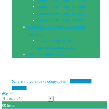
Гидроаккумуляторы Акварио
Гидроаккумуляторы Беламос
Гидроаккумуляторы Джилекс
Комплектующие для обустройства
скважины
Саморегулирующий
нагревательный кабель
Накопительные ёмкости
Главная
Документы
Контакты
Услуги по установке оборудования
Установка и
монтаж
Search
0
0 items