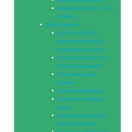
Скваженные насосы 2, 2.5 и
3 дюйма
Насосы Джилекс
«КРАБ» и «КРАБ-Т»
комплексные решения
автоматизации на баке
«КРОТ» комплекты для
обустройства скважин
Колодезные насосы
Джилекс
Оголовки скважинные
Погружные дренажные
насосы
Погружные скважинные
насосы (без кабеля)
Погружные скважинные