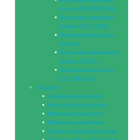
насосы «ВОДОМЕТ 3ДК»
Погружные скважинные
насосы «ВИНТОВИК»
Циркуляционные насосы
Джилекс
Погружные вибрационные
насосы «КАЧАН»
Циркуляционные насосы
ГВС PREMIUM
Отопление
Алюминивые радиаторы
Биметалические радиаторы
Напольные газовые котлы
Настенные газовые котлы
Стальные панельные радиаторы
Твердотопливные отопительные