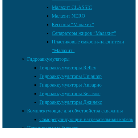
Малахит CLASSIC
Малахит NERO
Кессоны “Малахит”
Сепараторы жиров “Малахит”
Пластиковые емкости-накопители
“Малахит”
Гидроаккумуляторы
Гидроаккумуляторы Reflex
Гидроаккумуляторы Unipump
Гидроаккумуляторы Акварио
Гидроаккумуляторы Беламос
Гидроаккумуляторы Джилекс
Комплектующие для обустройства скважины
Саморегулирующий нагревательный кабель
Накопительные ёмкости
Главная