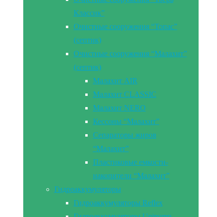
Классик”
Очистные сооружения “Топас”
(септик)
Очистные сооружения “Малахит”
(септик)
Малахит AIR
Малахит CLASSIC
Малахит NERO
Кессоны “Малахит”
Сепараторы жиров
“Малахит”
Пластиковые емкости-
накопители “Малахит”
Гидроаккумуляторы
Гидроаккумуляторы Reflex
Гидроаккумуляторы Unipump