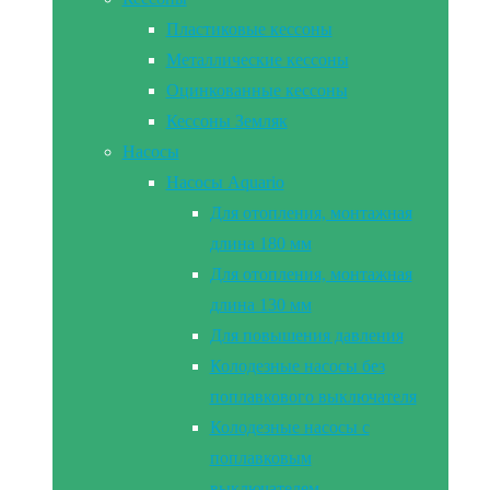
Пластиковые кессоны
Металлические кессоны
Оцинкованные кессоны
Кессоны Земляк
Насосы
Насосы Aquario
Для отопления, монтажная
длина 180 мм
Для отопления, монтажная
длина 130 мм
Для повышения давления
Колодезные насосы без
поплавкового выключателя
Колодезные насосы с
поплавковым
выключателем