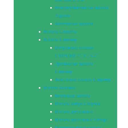
Рециркуляционные насосы
Aquario
Фонтанные насосы
Насосы Grundfos
Насосы Unipump
Погружные насосы
UNIPUMP 2″, 3″, 3,5″
Дренажные насосы
Unipump
Фекальные насосы Unipump
Насосы Беламос
Винтовые насосы
Насосы вибро Сверчок
Насосы дренажные
Насосы дренажные Omega
Поверхностные насосы