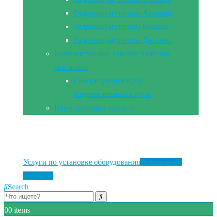
Гидроаккумуляторы Акварио
Гидроаккумуляторы Беламос
Гидроаккумуляторы Джилекс
Комплектующие для обустройства
скважины
Саморегулирующий
нагревательный кабель
Накопительные ёмкости
Главная
Документы
Контакты
Услуги по установке оборудования
Установка и
монтаж
Search
0
0 items