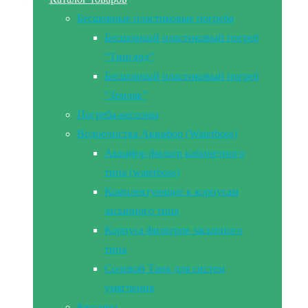
Бесшовные пластиковые погреба
Бесшовный пластиковый погреб
“Тингард”
Бесшовный пластиковый погреб
“Земляк”
Погреба-кессоны
Водоочистка Аквафор (Waterboss)
Аквафор фильтр кабинетного
типа (waterboss)
Комплектующие к корпусам
засыпного типа
Корпуса фильтров засыпного
типа
Солевой Танк для систем
умягчения
Кессоны