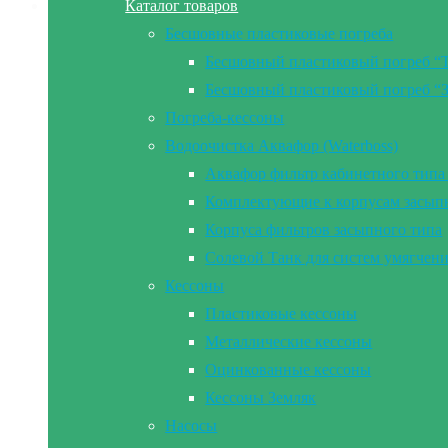
Каталог товаров
Бесшовные пластиковые погреба
Бесшовный пластиковый погреб “
Бесшовный пластиковый погреб “
Погреба-кессоны
Водоочистка Аквафор (Waterboss)
Аквафор фильтр кабинетного типа 
Комплектующие к корпусам засып
Корпуса фильтров засыпного типа
Солевой Танк для систем умягчен
Кессоны
Пластиковые кессоны
Металлические кессоны
Оцинкованные кессоны
Кессоны Земляк
Насосы