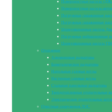
Поверхностные насосы «Д
Поверхностные насосы-а
Погружные скважинные на
Погружные скважинные н
Циркуляционные насосы Дж
Погружные вибрационные 
Циркуляционные насосы Г
Отопление
Алюминивые радиаторы
Биметалические радиаторы
Напольные газовые котлы
Настенные газовые котлы
Стальные панельные радиаторы
Твердотопливные отопительные к
Электрические отопительные котл
Очистные сооружения ЛОС