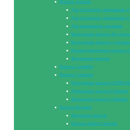
Насосы Aquario
Для отопления, монтажная д
Для отопления, монтажная д
Для повышения давления
Колодезные насосы без попл
Колодезные насосы с попла
Рециркуляционные насосы A
Фонтанные насосы
Насосы Grundfos
Насосы Unipump
Погружные насосы UNIPUMP 2
Дренажные насосы Unipump
Фекальные насосы Unipump
Насосы Беламос
Винтовые насосы
Насосы вибро Сверчок