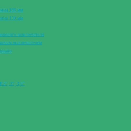
лина 180 мм
лина 130 мм
авкового выключателя
вковым выключателем
quario
″, 3″, 3,5″