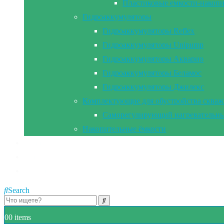
Пластиковые емкости-накоп
Гидроаккумуляторы
Гидроаккумуляторы Reflex
Гидроаккумуляторы Unipump
Гидроаккумуляторы Акварио
Гидроаккумуляторы Беламос
Гидроаккумуляторы Джилекс
Комплектующие для обустройства сква
Саморегулирующий нагревательны
Накопительные ёмкости
Главная
Документы
Контакты
Search
0
0 items