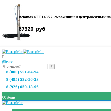
О нас
Оплата товара
Belamos 4TF 148/22, скважинный центробежный насо
Доставка товара
67320
руб
Возврат и обмен
Полезная информация
Search
8 (800) 551-84-94
8 (495) 532-56-23
8 (926) 050-18-96
0
0 items