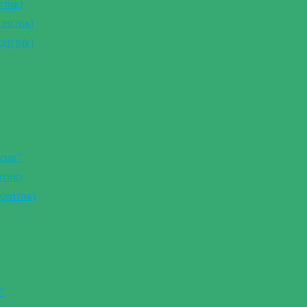
птик)
септик)
септик)
сик”
птик)
септик)
”