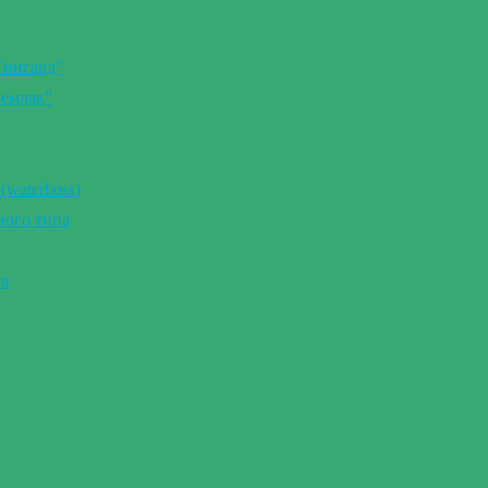
Тингард”
Земляк”
(waterboss)
ного типа
ия