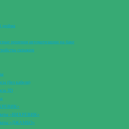
 3 дюйма
сные решения автоматизации на баке
тройства скважин
сы
ы (без кабеля)
осы 3D
сы
ИХРЕВИК»
томаты «ВИХРЕВИК»
томаты «ДЖАМБО»