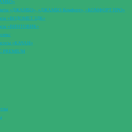
ЖАМБО»
втоматы «ДЖАМБО», «ДЖАМБО Комфорт», «КОМФОРТ ПРО»
сосы «ВОДОМЕТ 3ДК»
асосы «ВИНТОВИК»
илекс
насосы «КАЧАН»
ВС PREMIUM
отлы
ы