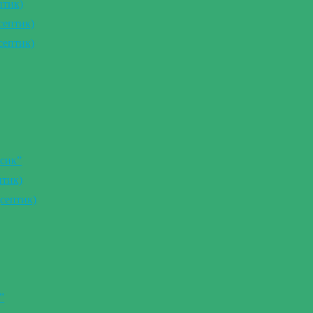
птик)
септик)
септик)
сик”
птик)
септик)
”