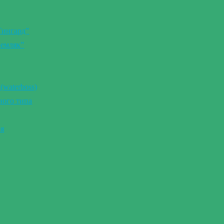
Тингард”
Земляк”
(waterboss)
ного типа
ия