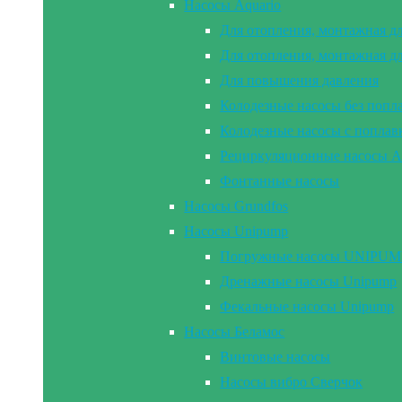
Насосы Aquario
Для отопления, монтажная д
Для отопления, монтажная д
Для повышения давления
Колодезные насосы без попл
Колодезные насосы с попла
Рециркуляционные насосы A
Фонтанные насосы
Насосы Grundfos
Насосы Unipump
Погружные насосы UNIPUMP 2
Дренажные насосы Unipump
Фекальные насосы Unipump
Насосы Беламос
Винтовые насосы
Насосы вибро Сверчок