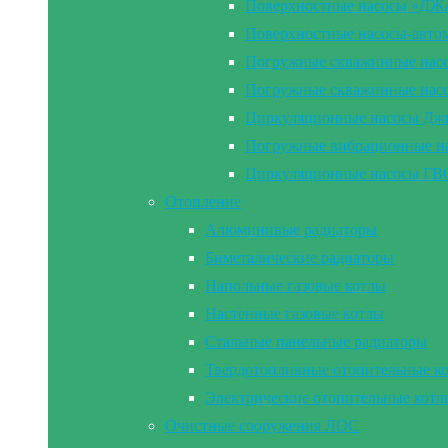
Поверхностные насосы «Д
Поверхностные насосы-а
Погружные скважинные на
Погружные скважинные н
Циркуляционные насосы Дж
Погружные вибрационные 
Циркуляционные насосы Г
Отопление
Алюминивые радиаторы
Биметалические радиаторы
Напольные газовые котлы
Настенные газовые котлы
Стальные панельные радиаторы
Твердотопливные отопительные к
Электрические отопительные котл
Очистные сооружения ЛОС