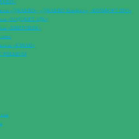
ЖАМБО»
втоматы «ДЖАМБО», «ДЖАМБО Комфорт», «КОМФОРТ ПРО»
сосы «ВОДОМЕТ 3ДК»
асосы «ВИНТОВИК»
илекс
насосы «КАЧАН»
ВС PREMIUM
отлы
ы