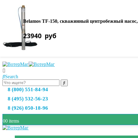
О нас
Оплата товара
Belamos TF-150, скважинный центробежный насос, 83
Доставка товара
23940
руб
Возврат и обмен
Полезная информация
Search
8 (800) 551-84-94
8 (495) 532-56-23
8 (926) 050-18-96
0
0 items