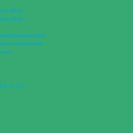
лина 180 мм
лина 130 мм
авкового выключателя
вковым выключателем
quario
″, 3″, 3,5″