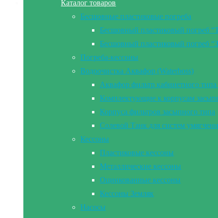
Каталог товаров
Бесшовные пластиковые погреба
Бесшовный пластиковый погреб “
Бесшовный пластиковый погреб “
Погреба-кессоны
Водоочистка Аквафор (Waterboss)
Аквафор фильтр кабинетного типа 
Комплектующие к корпусам засып
Корпуса фильтров засыпного типа
Солевой Танк для систем умягчен
Кессоны
Пластиковые кессоны
Металлические кессоны
Оцинкованные кессоны
Кессоны Земляк
Насосы