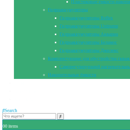
Пластиковые емкости-накоп
Гидроаккумуляторы
Гидроаккумуляторы Reflex
Гидроаккумуляторы Unipump
Гидроаккумуляторы Акварио
Гидроаккумуляторы Беламос
Гидроаккумуляторы Джилекс
Комплектующие для обустройства сква
Саморегулирующий нагревательны
Накопительные ёмкости
Главная
Документы
Контакты
Search
0
0 items