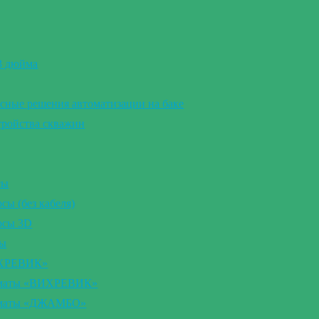
 3 дюйма
сные решения автоматизации на баке
тройства скважин
сы
ы (без кабеля)
осы 3D
сы
ИХРЕВИК»
томаты «ВИХРЕВИК»
томаты «ДЖАМБО»