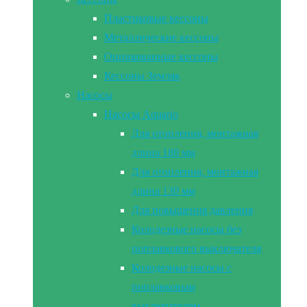
Пластиковые кессоны
Металлические кессоны
Оцинкованные кессоны
Кессоны Земляк
Насосы
Насосы Aquario
Для отопления, монтажная
длина 180 мм
Для отопления, монтажная
длина 130 мм
Для повышения давления
Колодезные насосы без
поплавкового выключателя
Колодезные насосы с
поплавковым
выключателем