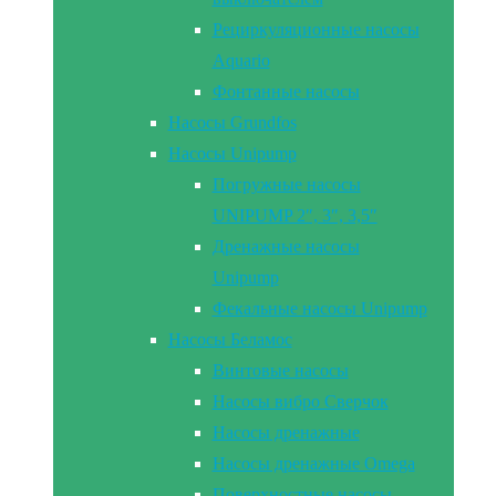
Рециркуляционные насосы
Aquario
Фонтанные насосы
Насосы Grundfos
Насосы Unipump
Погружные насосы
UNIPUMP 2″, 3″, 3,5″
Дренажные насосы
Unipump
Фекальные насосы Unipump
Насосы Беламос
Винтовые насосы
Насосы вибро Сверчок
Насосы дренажные
Насосы дренажные Omega
Поверхностные насосы