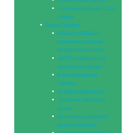
Скваженные насосы 2, 2.5 и
3 дюйма
Насосы Джилекс
«КРАБ» и «КРАБ-Т»
комплексные решения
автоматизации на баке
«КРОТ» комплекты для
обустройства скважин
Колодезные насосы
Джилекс
Оголовки скважинные
Погружные дренажные
насосы
Погружные скважинные
насосы (без кабеля)
Погружные скважинные