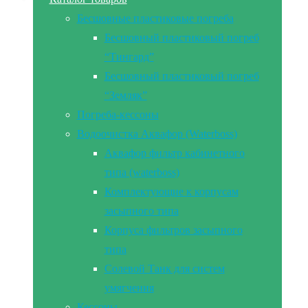
Бесшовные пластиковые погреба
Бесшовный пластиковый погреб
“Тингард”
Бесшовный пластиковый погреб
“Земляк”
Погреба-кессоны
Водоочистка Аквафор (Waterboss)
Аквафор фильтр кабинетного
типа (waterboss)
Комплектующие к корпусам
засыпного типа
Корпуса фильтров засыпного
типа
Солевой Танк для систем
умягчения
Кессоны