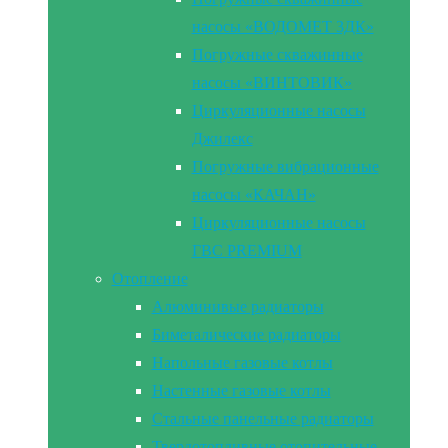
насосы «ВОДОМЕТ 3ДК»
Погружные скважинные
насосы «ВИНТОВИК»
Циркуляционные насосы
Джилекс
Погружные вибрационные
насосы «КАЧАН»
Циркуляционные насосы
ГВС PREMIUM
Отопление
Алюминивые радиаторы
Биметалические радиаторы
Напольные газовые котлы
Настенные газовые котлы
Стальные панельные радиаторы
Твердотопливные отопительные