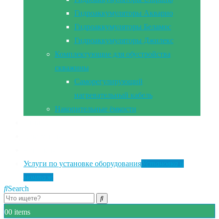
Гидроаккумуляторы Акварио
Гидроаккумуляторы Беламос
Гидроаккумуляторы Джилекс
Комплектующие для обустройства
скважины
Саморегулирующий
нагревательный кабель
Накопительные ёмкости
Главная
Документы
Контакты
Услуги по установке оборудования
Установка и
монтаж
Search
0
0 items