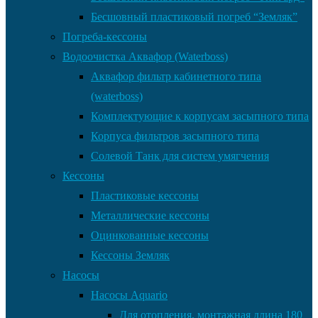
Бесшовный пластиковый погреб “Земляк”
Погреба-кессоны
Водоочистка Аквафор (Waterboss)
Аквафор фильтр кабинетного типа
(waterboss)
Комплектующие к корпусам засыпного типа
Корпуса фильтров засыпного типа
Солевой Танк для систем умягчения
Кессоны
Пластиковые кессоны
Металлические кессоны
Оцинкованные кессоны
Кессоны Земляк
Насосы
Насосы Aquario
Для отопления, монтажная длина 180