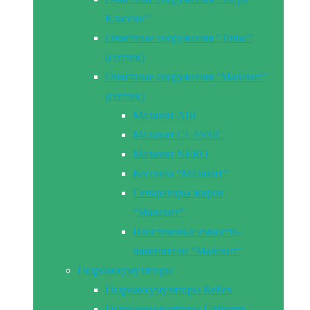
Классик”
Очистные сооружения “Топас”
(септик)
Очистные сооружения “Малахит”
(септик)
Малахит AIR
Малахит CLASSIC
Малахит NERO
Кессоны “Малахит”
Сепараторы жиров
“Малахит”
Пластиковые емкости-
накопители “Малахит”
Гидроаккумуляторы
Гидроаккумуляторы Reflex
Гидроаккумуляторы Unipump