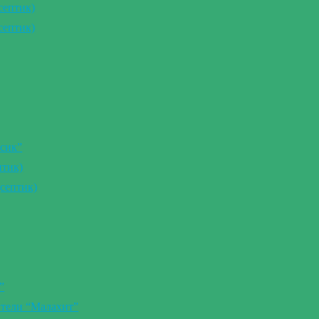
септик)
септик)
сик”
птик)
септик)
”
ители “Малахит”