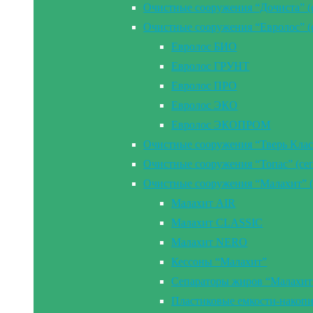
Очистные сооружения “Дочиста” (
Очистные сооружения “Евролос” (
Евролос БИО
Евролос ГРУНТ
Евролос ПРО
Евролос ЭКО
Евролос ЭКОПРОМ
Очистные сооружения “Тверь Клас
Очистные сооружения “Топас” (се
Очистные сооружения “Малахит” (
Малахит AIR
Малахит CLASSIC
Малахит NERO
Кессоны “Малахит”
Сепараторы жиров “Малахит
Пластиковые емкости-накоп