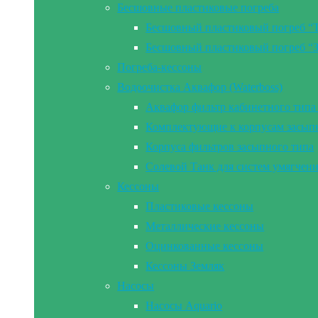
Бесшовные пластиковые погреба
Бесшовный пластиковый погреб “
Бесшовный пластиковый погреб “
Погреба-кессоны
Водоочистка Аквафор (Waterboss)
Аквафор фильтр кабинетного типа 
Комплектующие к корпусам засып
Корпуса фильтров засыпного типа
Солевой Танк для систем умягчен
Кессоны
Пластиковые кессоны
Металлические кессоны
Оцинкованные кессоны
Кессоны Земляк
Насосы
Насосы Aquario