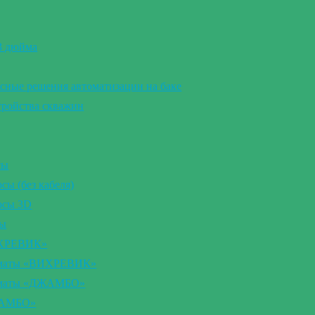
 3 дюйма
сные решения автоматизации на баке
тройства скважин
сы
ы (без кабеля)
осы 3D
сы
ИХРЕВИК»
томаты «ВИХРЕВИК»
томаты «ДЖАМБО»
ЖАМБО»