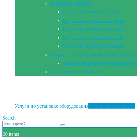
Гидроаккумуляторы
Гидроаккумуляторы Reflex
Гидроаккумуляторы Unipump
Гидроаккумуляторы Акварио
Гидроаккумуляторы Беламос
Гидроаккумуляторы Джилекс
Комплектующие для обустройства сква
Саморегулирующий нагревательны
Накопительные ёмкости
Главная
Документы
Контакты
Услуги по установке оборудования
Установка и монтаж
Search
0
0 items