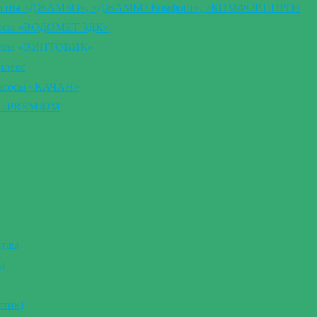
втоматы «ДЖАМБО», «ДЖАМБО Комфорт», «КОМФОРТ ПРО»
сосы «ВОДОМЕТ 3ДК»
асосы «ВИНТОВИК»
илекс
насосы «КАЧАН»
ВС PREMIUM
отлы
ы
птик)