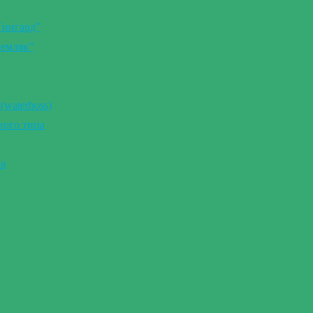
Тингард”
Земляк”
(waterboss)
ного типа
ия