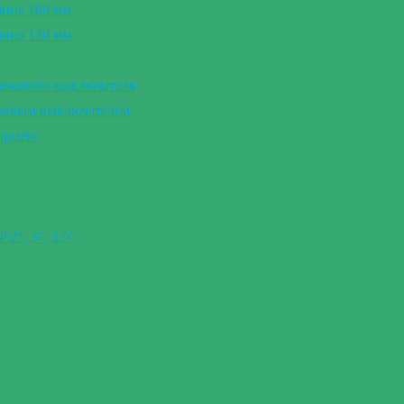
лина 180 мм
лина 130 мм
авкового выключателя
вковым выключателем
quario
″, 3″, 3,5″