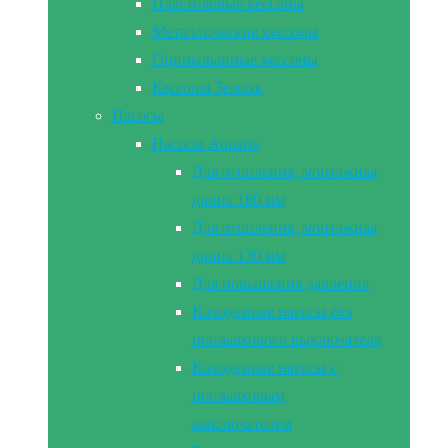
Пластиковые кессоны
Металлические кессоны
Оцинкованные кессоны
Кессоны Земляк
Насосы
Насосы Aquario
Для отопления, монтажная
длина 180 мм
Для отопления, монтажная
длина 130 мм
Для повышения давления
Колодезные насосы без
поплавкового выключателя
Колодезные насосы с
поплавковым
выключателем