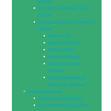
Классик”
Очистные сооружения “Топас”
(септик)
Очистные сооружения “Малахит”
(септик)
Малахит AIR
Малахит CLASSIC
Малахит NERO
Кессоны “Малахит”
Сепараторы жиров
“Малахит”
Пластиковые емкости-
накопители “Малахит”
Гидроаккумуляторы
Гидроаккумуляторы Reflex
Гидроаккумуляторы Unipump