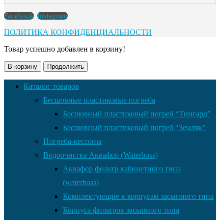
Facebook
Instagram
ПОЛИТИКА КОНФИДЕНЦИАЛЬНОСТИ
Товар успешно добавлен в корзину!
В корзину
Продолжить
Каталог товаров
Бесшовные пластиковые погреба
Бесшовный пластиковый погреб “Тингард”
Бесшовный пластиковый погреб “Земляк”
Погреба-кессоны
Водоочистка Аквафор (Waterboss)
Аквафор фильтр кабинетного типа
(waterboss)
Комплектующие к корпусам засыпного типа
Корпуса фильтров засыпного типа