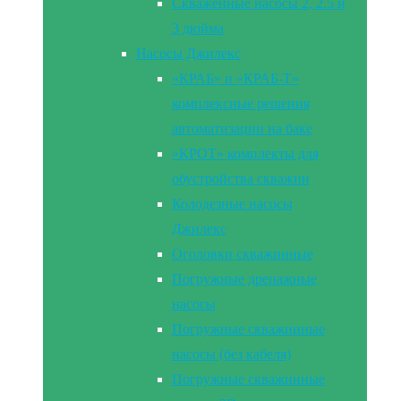
Скваженные насосы 2, 2.5 и
3 дюйма
Насосы Джилекс
«КРАБ» и «КРАБ-Т»
комплексные решения
автоматизации на баке
«КРОТ» комплекты для
обустройства скважин
Колодезные насосы
Джилекс
Оголовки скважинные
Погружные дренажные
насосы
Погружные скважинные
насосы (без кабеля)
Погружные скважинные