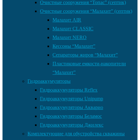
Очистные сооружения “Топас” (септик)
Очистные сооружения “Малахит” (септик)
Малахит AIR
Малахит CLASSIC
Малахит NERO
Кессоны “Малахит”
Сепараторы жиров “Малахит”
Пластиковые емкости-накопители
“Малахит”
Гидроаккумуляторы
Гидроаккумуляторы Reflex
Гидроаккумуляторы Unipump
Гидроаккумуляторы Акварио
Гидроаккумуляторы Беламос
Гидроаккумуляторы Джилекс
Комплектующие для обустройства скважины