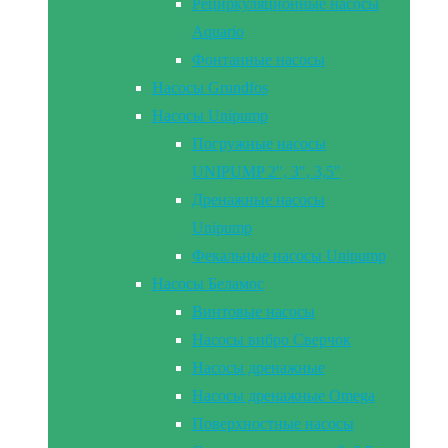
Рециркуляционные насосы
Aquario
Фонтанные насосы
Насосы Grundfos
Насосы Unipump
Погружные насосы
UNIPUMP 2″, 3″, 3,5″
Дренажные насосы
Unipump
Фекальные насосы Unipump
Насосы Беламос
Винтовые насосы
Насосы вибро Сверчок
Насосы дренажные
Насосы дренажные Omega
Поверхностные насосы