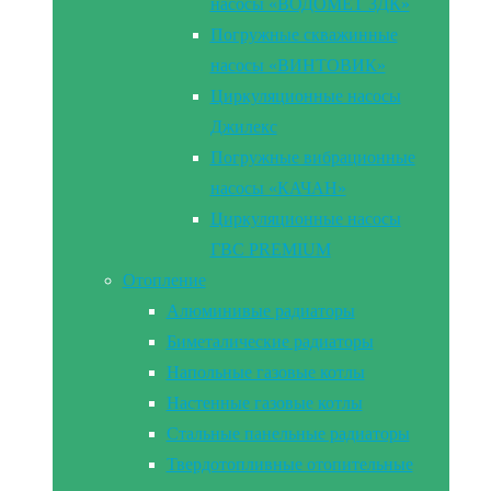
насосы «ВОДОМЕТ 3ДК»
Погружные скважинные
насосы «ВИНТОВИК»
Циркуляционные насосы
Джилекс
Погружные вибрационные
насосы «КАЧАН»
Циркуляционные насосы
ГВС PREMIUM
Отопление
Алюминивые радиаторы
Биметалические радиаторы
Напольные газовые котлы
Настенные газовые котлы
Стальные панельные радиаторы
Твердотопливные отопительные