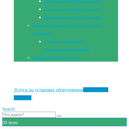
Гидроаккумуляторы Акварио
Гидроаккумуляторы Беламос
Гидроаккумуляторы Джилекс
Комплектующие для обустройства
скважины
Саморегулирующий
нагревательный кабель
Накопительные ёмкости
Главная
Документы
Контакты
Услуги по установке оборудования
Установка и
монтаж
Search
0
0 items